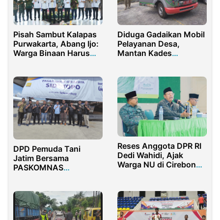
Pisah Sambut Kalapas
Diduga Gadaikan Mobil
Purwakarta, Abang Ijo:
Pelayanan Desa,
Warga Binaan Harus
Mantan Kades
Punya Harapan, Bukan
Ambender Dilaporkan
Sekadar Dihukum
ke Polisi
Reses Anggota DPR RI
DPD Pemuda Tani
Dedi Wahidi, Ajak
Jatim Bersama
Warga NU di Cirebon
PASKOMNAS
Membangun Dunia
Kolaborasi Urai
Pendidikan
Problem Pasar Sektor
Pertanian