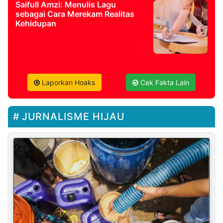
Saifull Amzi: Menulis Lagu
sebagai Cara Merekam Realitas
Kehidupan
Laporkan Hoaks
Cek Fakta Lain
JURNALISME HIJAU