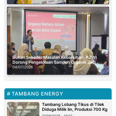
Bukan Sekadar Masalah Kebersihan, AZWI
Dorong Pengelolaan Sampah Organik Jadi
Solusi Krisis Iklim
04/07/2026
TAMBANG ENERGY
Tambang Lobang Tikus di Tilek
Diduga Milik Iin, Produksi 700 Kg
07/08/2026 - 19:02