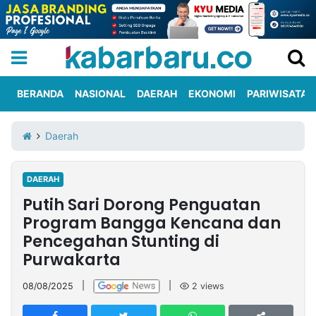
BERANDA
NASIONAL
DAERAH
EKONOMI
PARIWISATA
Informasi
KabarbaruTV
Kirim
Tentang
Daerah
Iklan
Berita
Kami
DAERAH
Berita
Putih Sari Dorong Penguatan
Nasional
International
Olahraga
Entertainment
Daerah
Pariwisata
Kuliner
Kolom
Program Bangga Kencana dan
Pencegahan Stunting di
Purwakarta
Network
08/08/2025
|
|
2
views
PT
TREETAN