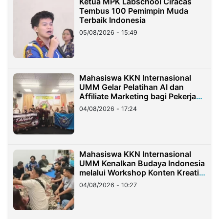
Ketua MPK Labschool Ciracas
Tembus 100 Pemimpin Muda
Terbaik Indonesia
05/08/2026 - 15:49
Mahasiswa KKN Internasional
UMM Gelar Pelatihan AI dan
Affiliate Marketing bagi Pekerja
Migran Indonesia di Taiwan
04/08/2026 - 17:24
Mahasiswa KKN Internasional
UMM Kenalkan Budaya Indonesia
melalui Workshop Konten Kreatif
di Taiwan
04/08/2026 - 10:27