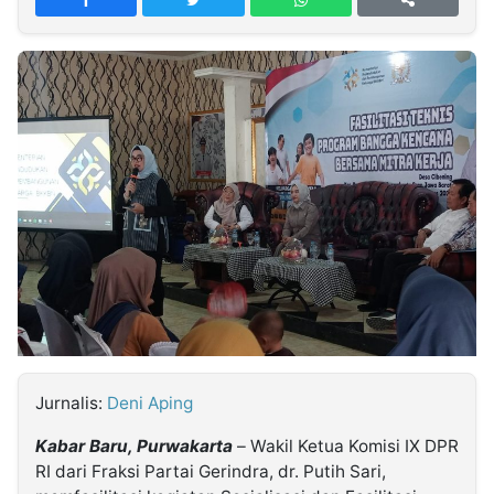
MULTIMEDIA
INDONESIA
Partner
Insight
Suara
Lens
Daily
Jalan
Idealita
Kita
Dinamikapost.com
Radar
Seedbacklink
NTB
Time
IDN
Jogja
Rakyat
News
Notice
Baru
Follow
Kabarbaru
Jurnalis:
Deni Aping
Kabar Baru, Purwakarta
– Wakil Ketua Komisi IX DPR
RI dari Fraksi Partai Gerindra, dr. Putih Sari,