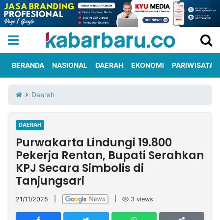
BERANDA
NASIONAL
DAERAH
EKONOMI
PARIWISATA
Informasi
KabarbaruTV
Kirim
Tentang
Daerah
Iklan
Berita
Kami
DAERAH
Berita
Purwakarta Lindungi 19.800
Nasional
International
Olahraga
Entertainment
Daerah
Pariwisata
Kuliner
Kolom
Pekerja Rentan, Bupati Serahkan
KPJ Secara Simbolis di
Tanjungsari
Network
21/11/2025
|
|
3
views
PT
TREETAN