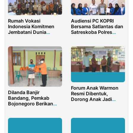
Rumah Vokasi
Audiensi PC KOPRI
Indonesia Komitmen
Bersama Satlantas dan
Jembatani Dunia
Satreskoba Polres
Pendidikan dan Industri
Jember: Komitmen
di Gresik
Wujudkan Jember
Aman Berkendara dan
Bebas Narkoba
Forum Anak Warmon
Dilanda Banjir
Resmi Dibentuk,
Bandang, Pemkab
Dorong Anak Jadi
Bojonegoro Berikan
Pelopor dan Pelapor
Bantuan Paket
Pencegahan
Sembako
Perkawinan Anak