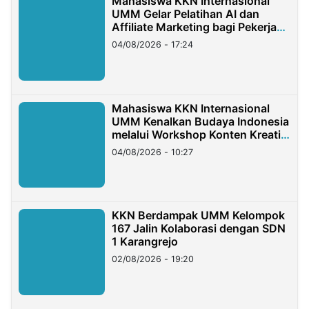
Mahasiswa KKN Internasional
UMM Gelar Pelatihan AI dan
Affiliate Marketing bagi Pekerja
Migran Indonesia di Taiwan
04/08/2026 - 17:24
Mahasiswa KKN Internasional
UMM Kenalkan Budaya Indonesia
melalui Workshop Konten Kreatif
di Taiwan
04/08/2026 - 10:27
KKN Berdampak UMM Kelompok
167 Jalin Kolaborasi dengan SDN
1 Karangrejo
02/08/2026 - 19:20