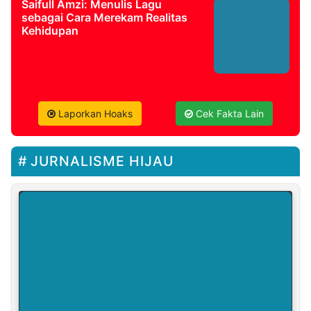
Saifull Amzi: Menulis Lagu
sebagai Cara Merekam Realitas
Kehidupan
Laporkan Hoaks
Cek Fakta Lain
JURNALISME HIJAU