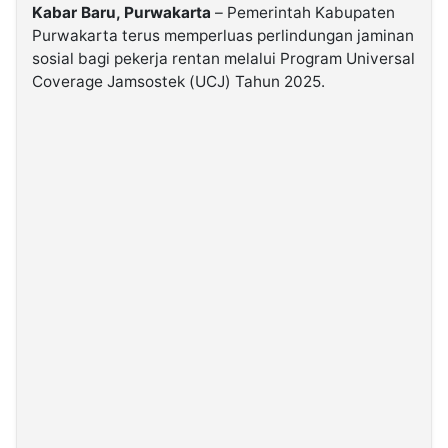
Kabar Baru, Purwakarta
– Pemerintah Kabupaten
Purwakarta terus memperluas perlindungan jaminan
©
sosial bagi pekerja rentan melalui Program Universal
Kabarbaru.co
-
Coverage Jamsostek (UCJ) Tahun 2025.
2026
PT.
Kabarbaru
Media
Holding