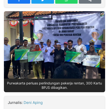
MULTIMEDIA
INDONESIA
Partner
Insight
Suara
Lens
Daily
Jalan
Idealita
Kita
Dinamikapost.com
Radar
Seedbacklink
NTB
Time
IDN
Jogja
Rakyat
News
Notice
Baru
Follow
Kabarbaru
Purwakarta perluas perlindungan pekerja rentan, 300 Kartu
BPJS dibagikan.
Jurnalis:
Deni Aping