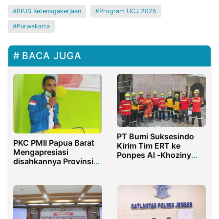
BPJS Ketenagakerjaan
Program UCJ 2025
Purwakarta
BACA JUGA
PT Bumi Suksesindo
PKC PMII Papua Barat
Kirim Tim ERT ke
Mengapresiasi
Ponpes Al -Khoziny
disahkannya Provinsi
Sidoarjo Bantu
baru di Papua
Evakuasi