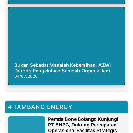
Bukan Sekadar Masalah Kebersihan, AZWI
Dorong Pengelolaan Sampah Organik Jadi
Solusi Krisis Iklim
04/07/2026
TAMBANG ENERGY
Pemda Bone Bolango Kunjungi
PT BNPG, Dukung Percepatan
Operasional Fasilitas Strategis