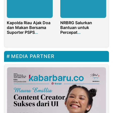
Kapolda Riau Ajak Doa
NRBRG Salurkan
dan Makan Bersama
Bantuan untuk
Suporter PSPS
Percepat
Pekanbaru di Stadion
Pembangunan Dua
Kaharuddin Nasution
Masjid di Bone Bolango
MEDIA PARTNER