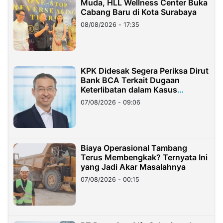
Muda, HLL Wellness Center Buka
Cabang Baru di Kota Surabaya
08/08/2026 - 17:35
KPK Didesak Segera Periksa Dirut
Bank BCA Terkait Dugaan
Keterlibatan dalam Kasus
Hilangnya Dana Nasabah Rp2,58
07/08/2026 - 09:06
Miliar
Biaya Operasional Tambang
Terus Membengkak? Ternyata Ini
yang Jadi Akar Masalahnya
07/08/2026 - 00:15