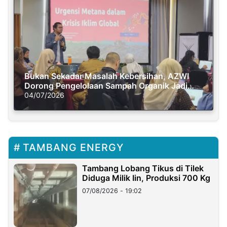
Bukan Sekadar Masalah Kebersihan, AZWI
Dorong Pengelolaan Sampah Organik Jadi
Solusi Krisis Iklim
04/07/2026
TAMBANG ENERGY
Tambang Lobang Tikus di Tilek
Diduga Milik Iin, Produksi 700 Kg
07/08/2026 - 19:02