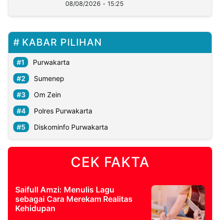
08/08/2026 - 15:25
KABAR PILIHAN
Purwakarta
Sumenep
Om Zein
Polres Purwakarta
Diskominfo Purwakarta
CEK FAKTA
Saifull Amzi: Menulis Lagu
sebagai Cara Merekam Realitas
Kehidupan