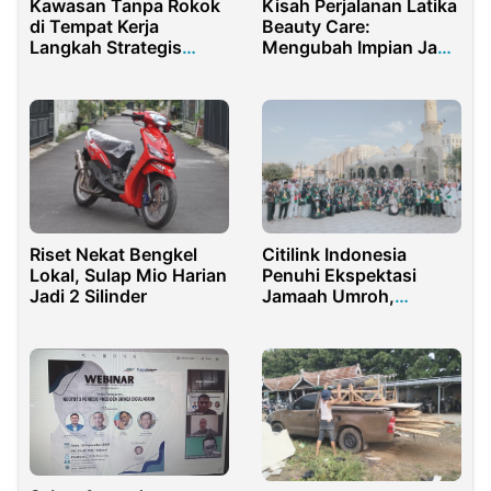
Kawasan Tanpa Rokok
Kisah Perjalanan Latika
di Tempat Kerja
Beauty Care:
Langkah Strategis
Mengubah Impian Jadi
Pelindungan Kesehatan
Kenyataan
Pekerja
Riset Nekat Bengkel
Citilink Indonesia
Lokal, Sulap Mio Harian
Penuhi Ekspektasi
Jadi 2 Silinder
Jamaah Umroh,
Layanan Terus
Ditingkatkan