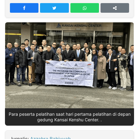
MULTIMEDIA
INDONESIA
Partner
Insight
Suara
Lens
Daily
Jalan
Idealita
Kita
Dinamikapost.com
Radar
Seedbacklink
NTB
Time
IDN
Jogja
Rakyat
News
Notice
Baru
Follow
Kabarbaru
Para peserta pelatihan saat hari pertama pelatihan di depan
gedung Kansai Kenshu Center. .
Jurnalis:
Azzahra Bahiyyah