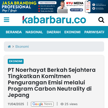
BERANDA
NASIONAL
DAERAH
EKONOMI
PARIWISATA
Informasi
KabarbaruTV
Kirim
Tentang
Ekonomi
Iklan
Berita
Kami
EKONOMI
Berita
PT Noerhayat Berkah Sejahtera
Nasional
International
Olahraga
Entertainment
Daerah
Pariwisata
Kuliner
Kolom
Tingkatkan Komitmen
Pengurangan Emisi melalui
Program Carbon Neutrality di
Network
Jepang
PT
TREETAN
11/04/2025
|
|
25
views