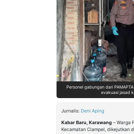
©
Kabarbaru.co
-
2026
PT.
Kabarbaru
Media
Holding
Personel gabungan dari PAMAPTA 
evakuasi jasad 
Jurnalis:
Deni Aping
Kabar Baru, Karawang
– Warga P
Kecamatan Ciampel, dikejutkan 