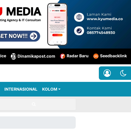
tice
Radar Baru
Seedbacklink
Dinamikapost.com
INTERNASIONAL
KOLOM