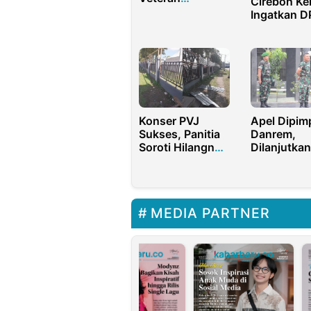
Cirebon Ke
Yogyakarta Gelar
Ingatkan 
Bakti Tani Desa
Soal Keser
Penangana
Banjir
Konser PVJ
Apel Dipim
Sukses, Panitia
Danrem,
Soroti Hilangnya
Dilanjutkan
Aset dan
Jalan Sehat
Keamanan
Km
MEDIA PARTNER