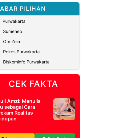
ABAR PILIHAN
Purwakarta
Sumenep
Om Zein
Polres Purwakarta
Diskominfo Purwakarta
CEK FAKTA
full Amzi: Menulis
u sebagai Cara
ekam Realitas
idupan