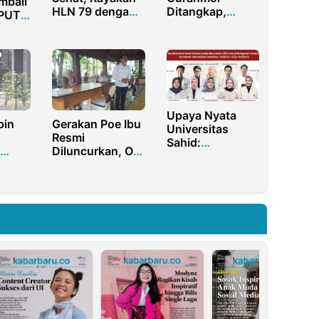
mbali
HLN 79 dengan
Ditangkap,
DPUTR
Pengobatan
Keamanan
iusan
Gratis
Masyarakat
n
Purwakarta
Terjaga
Upaya Nyata
pin
Gerakan Poe Ibu
Universitas
Resmi
Sahid:
Diluncurkan, Om
Pembentukan
 3.2
Zein Buka Pos
Satgas Khusus
Pengaduan di
untuk Mencegah
Taman Katresna
Kekerasan
Seksual