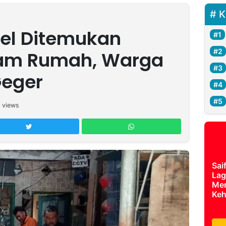
K
pel Ditemukan
lam Rumah, Warga
Geger
views
Sai
Lag
Mer
Keh