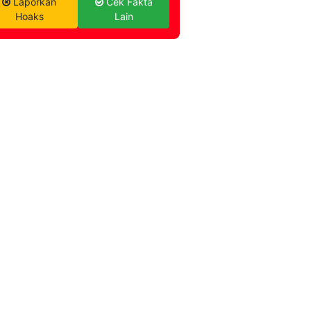
Laporkan
Cek Fakta
Hoaks
Lain