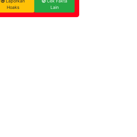
Laporkan
Cek Fakta
Hoaks
Lain