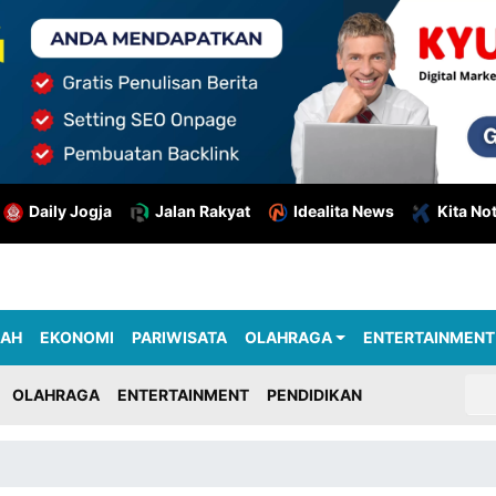
Daily Jogja
Jalan Rakyat
Idealita News
Kita No
RAH
EKONOMI
PARIWISATA
OLAHRAGA
ENTERTAINMENT
OLAHRAGA
ENTERTAINMENT
PENDIDIKAN