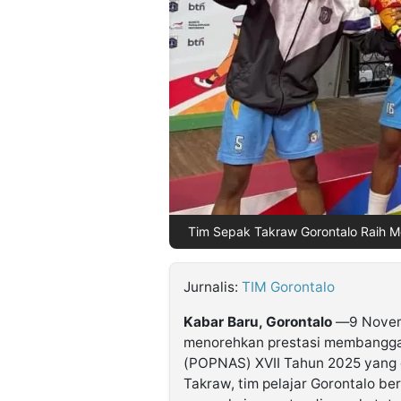
©
Kabarbaru.co
-
2026
PT.
Kabarbaru
Media
Holding
Tim Sepak Takraw Gorontalo Raih M
Jurnalis:
TIM Gorontalo
Kabar Baru, Gorontalo
—9 Novemb
menorehkan prestasi membanggak
(POPNAS) XVII Tahun 2025 yang d
Takraw, tim pelajar Gorontalo be