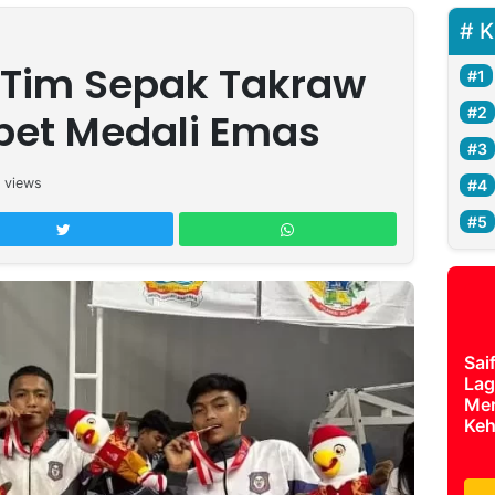
K
 Tim Sepak Takraw
bet Medali Emas
views
Sai
Lag
Mer
Keh