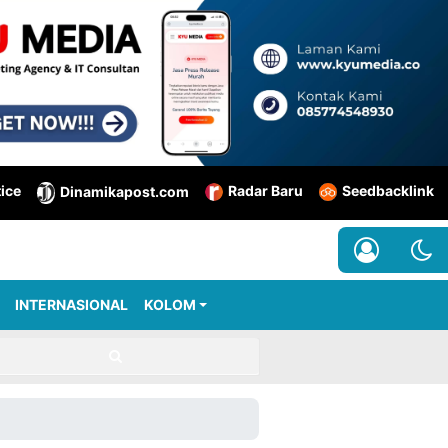
tice
Radar Baru
Seedbacklink
Dinamikapost.com
INTERNASIONAL
KOLOM