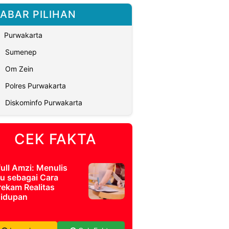
ABAR PILIHAN
Purwakarta
Sumenep
Om Zein
Polres Purwakarta
Diskominfo Purwakarta
CEK FAKTA
full Amzi: Menulis
u sebagai Cara
ekam Realitas
idupan