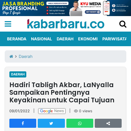
BERANDA
NASIONAL
DAERAH
EKONOMI
PARIWISATA
Informasi
KabarbaruTV
Kirim
Tentang
Daerah
Iklan
Berita
Kami
DAERAH
Berita
Hadiri Tabligh Akbar, LaNyalla
Nasional
International
Olahraga
Entertainment
Daerah
Pariwisata
Kuliner
Kolom
Sampaikan Pentingnya
Keyakinan untuk Capai Tujuan
Network
09/01/2022
|
|
0
views
PT
TREETAN