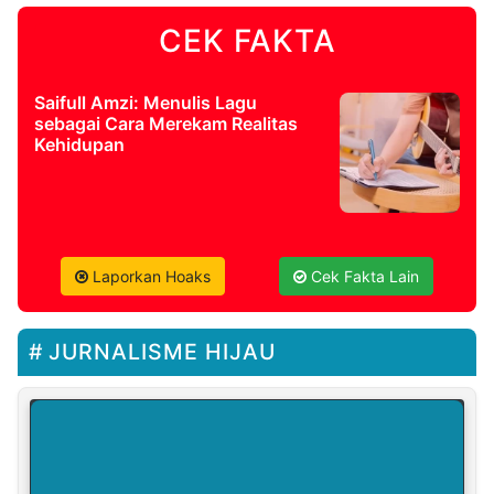
CEK FAKTA
Saifull Amzi: Menulis Lagu
sebagai Cara Merekam Realitas
Kehidupan
Laporkan Hoaks
Cek Fakta Lain
JURNALISME HIJAU