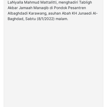
LaNyalla Mahmud Mattalitti, menghadiri Tabligh
Akbar Jamaah Manaqib di Pondok Pesantren
©
Albaghdadi Karawang, asuhan Abah KH Junaedi Al-
Kabarbaru.co
-
Baghdad, Sabtu (8/1/2022) malam.
2026
PT.
Kabarbaru
Media
Holding