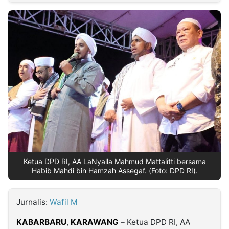
MULTIMEDIA
INDONESIA
Partner
Insight
Suara
Lens
Daily
Jalan
Idealita
Kita
Dinamikapost.com
Radar
Seedbacklink
NTB
Time
IDN
Jogja
Rakyat
News
Notice
Baru
Follow
Kabarbaru
Ketua DPD RI, AA LaNyalla Mahmud Mattalitti bersama
Habib Mahdi bin Hamzah Assegaf. (Foto: DPD RI).
Jurnalis:
Wafil M
KABARBARU
,
KARAWANG
– Ketua DPD RI, AA