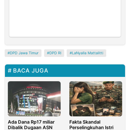
DPD Jawa Timur
DPD RI
LaNyalla Mattalitti
BACA JUGA
Ada Dana Rp17 miliar
Fakta Skandal
Dibalik Dugaan ASN
Perselingkuhan Istri