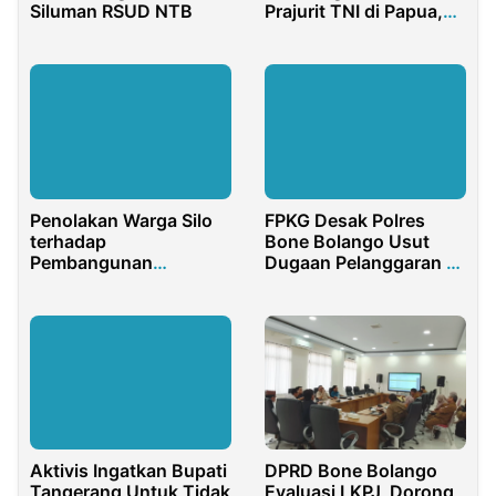
Siluman RSUD NTB
Prajurit TNI di Papua,
Digilir 13 Anggota
Penolakan Warga Silo
FPKG Desak Polres
terhadap
Bone Bolango Usut
Pembangunan
Dugaan Pelanggaran di
Batalyon: Ketika Ruang
BKPSDM
Hidup Petani
Dipertaruhkan
Aktivis Ingatkan Bupati
DPRD Bone Bolango
Tangerang Untuk Tidak
Evaluasi LKPJ, Dorong