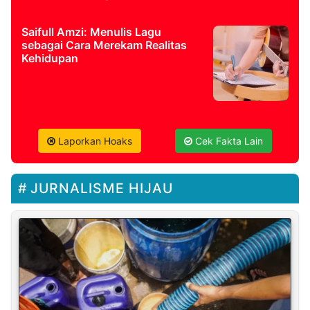
Saifull Amzi: Menulis Lagu
sebagai Cara Merekam Realitas
Kehidupan
Laporkan Hoaks
Cek Fakta Lain
JURNALISME HIJAU