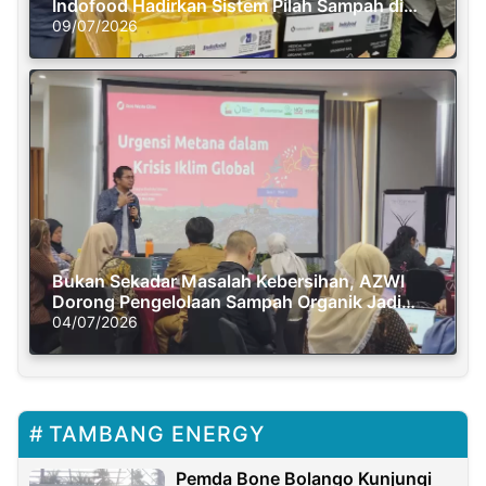
Indofood Hadirkan Sistem Pilah Sampah di
Semasa Piknik
09/07/2026
Bukan Sekadar Masalah Kebersihan, AZWI
Dorong Pengelolaan Sampah Organik Jadi
Solusi Krisis Iklim
04/07/2026
TAMBANG ENERGY
Pemda Bone Bolango Kunjungi