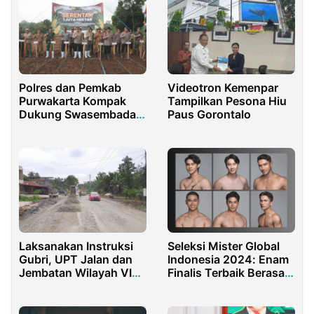
Videotron Kemenpar
Polres dan Pemkab
Tampilkan Pesona Hiu
Purwakarta Kompak
Paus Gorontalo
Dukung Swasembada
Jagung Nasional
Laksanakan Instruksi
Seleksi Mister Global
Gubri, UPT Jalan dan
Indonesia 2024: Enam
Jembatan Wilayah VI
Finalis Terbaik Berasal
PUPR-PKPP Provinsi
dari Berbagai Daerah
Riau Perbaiki Jalan
Tandun – Ujung Batu