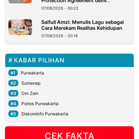
Protection Agreement demi
Kedaulatan Negara
07/08/2026 - 00:22
Saifull Amzi: Menulis Lagu sebagai
Cara Merekam Realitas Kehidupan
07/08/2026 - 00:18
KABAR PILIHAN
Purwakarta
Sumenep
Om Zein
Polres Purwakarta
Diskominfo Purwakarta
CEK FAKTA