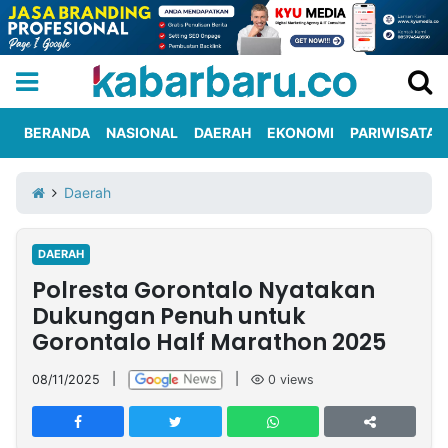
BERANDA
NASIONAL
DAERAH
EKONOMI
PARIWISATA
Informasi
KabarbaruTV
Kirim
Tentang
Daerah
Iklan
Berita
Kami
DAERAH
Berita
Polresta Gorontalo Nyatakan
Nasional
International
Olahraga
Entertainment
Daerah
Pariwisata
Kuliner
Kolom
Dukungan Penuh untuk
Gorontalo Half Marathon 2025
Network
08/11/2025
|
|
0
views
PT
TREETAN