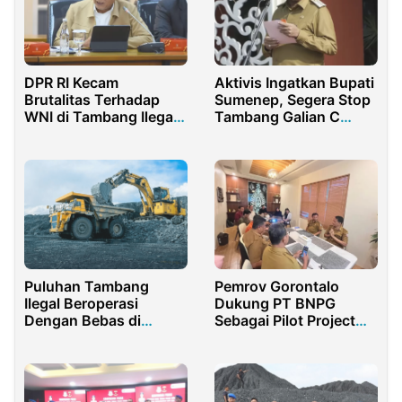
DPR RI Kecam
Aktivis Ingatkan Bupati
Brutalitas Terhadap
Sumenep, Segera Stop
WNI di Tambang Ilegal
Tambang Galian C
Malaysia
Sebelum Makam Asta
Tinggi Longsor
Puluhan Tambang
Pemrov Gorontalo
Ilegal Beroperasi
Dukung PT BNPG
Dengan Bebas di
Sebagai Pilot Project
Kabupaten Sumenep
Hilirisasi Pertambangan