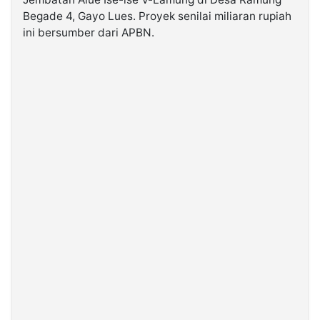
Begade 4, Gayo Lues. Proyek senilai miliaran rupiah
ini bersumber dari APBN.
©
Kabarbaru.co
-
2026
PT.
Kabarbaru
Media
Holding