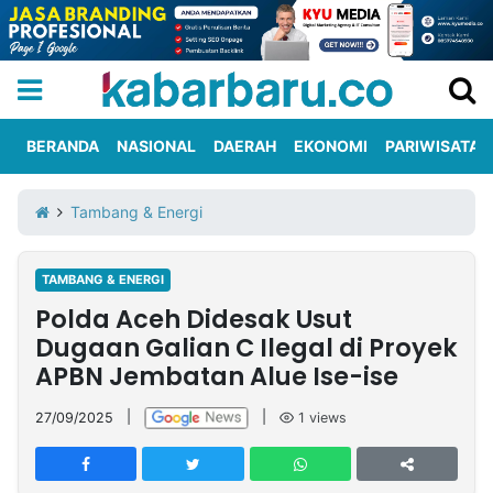
BERANDA
NASIONAL
DAERAH
EKONOMI
PARIWISATA
Informasi
KabarbaruTV
Kirim
Tentang
Tambang & Energi
Iklan
Berita
Kami
TAMBANG & ENERGI
Berita
Polda Aceh Didesak Usut
Nasional
International
Olahraga
Entertainment
Daerah
Pariwisata
Kuliner
Kolom
Dugaan Galian C Ilegal di Proyek
APBN Jembatan Alue Ise-ise
Network
27/09/2025
|
|
1
views
PT
TREETAN