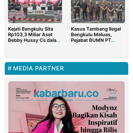
Kejati Bengkulu Sita
Kasus Tambang Ilegal
Rp103,3 Miliar Aset
Bengkulu Meluas,
Bebby Hussy Cs dalam
Pejabat BUMN PT
Skandal korupsi
Sucofindo dan Direktur
Tambang
RSM Terseret
MEDIA PARTNER