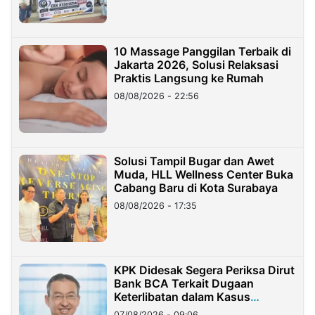
10 Massage Panggilan Terbaik di
Jakarta 2026, Solusi Relaksasi
Praktis Langsung ke Rumah
08/08/2026 - 22:56
Solusi Tampil Bugar dan Awet
Muda, HLL Wellness Center Buka
Cabang Baru di Kota Surabaya
08/08/2026 - 17:35
KPK Didesak Segera Periksa Dirut
Bank BCA Terkait Dugaan
Keterlibatan dalam Kasus
Hilangnya Dana Nasabah Rp2,58
07/08/2026 - 09:06