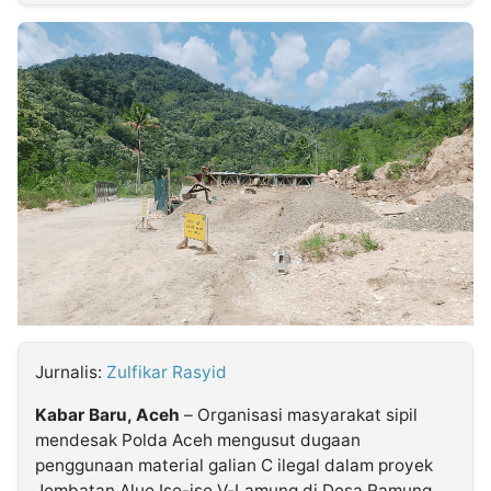
MULTIMEDIA
INDONESIA
Partner
Insight
Suara
Lens
Daily
Jalan
Idealita
Kita
Dinamikapost.com
Radar
Seedbacklink
NTB
Time
IDN
Jogja
Rakyat
News
Notice
Baru
Follow
Kabarbaru
Jurnalis:
Zulfikar Rasyid
Kabar Baru, Aceh
– Organisasi masyarakat sipil
mendesak Polda Aceh mengusut dugaan
penggunaan material galian C ilegal dalam proyek
Jembatan Alue Ise-ise V-Lamung di Desa Ramung