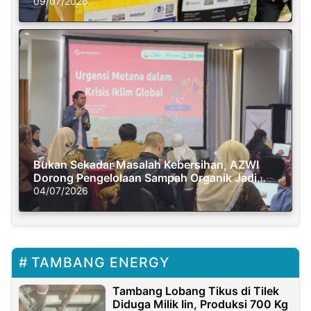
Semasa Piknik
09/07/2026
Bukan Sekadar Masalah Kebersihan, AZWI
Dorong Pengelolaan Sampah Organik Jadi
Solusi Krisis Iklim
04/07/2026
TAMBANG ENERGY
Tambang Lobang Tikus di Tilek
Diduga Milik Iin, Produksi 700 Kg