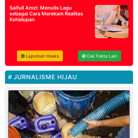
Saifull Amzi: Menulis Lagu
sebagai Cara Merekam Realitas
Kehidupan
Laporkan Hoaks
Cek Fakta Lain
JURNALISME HIJAU