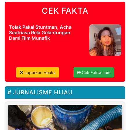
CEK FAKTA
Tolak Pakai Stuntman, Acha
Septriasa Rela Gelantungan
Demi Film Munafik
Laporkan Hoaks
Cek Fakta Lain
JURNALISME HIJAU