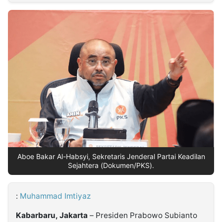
MULTIMEDIA
INDONESIA
Partner
Insight
Suara
Lens
Daily
Jalan
Idealita
Kita
Dinamikapost.com
Radar
Seedbacklink
NTB
Time
IDN
Jogja
Rakyat
News
Notice
Baru
Follow
Kabarbaru
Aboe Bakar Al-Habsyi, Sekretaris Jenderal Partai Keadilan
Sejahtera (Dokumen/PKS).
:
Muhammad Imtiyaz
Kabarbaru, Jakarta
– Presiden Prabowo Subianto