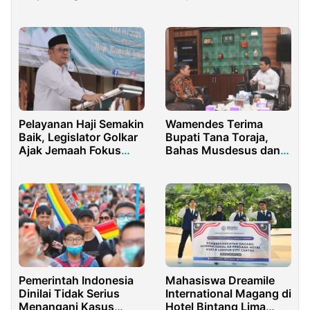
Senayan
Mahfud MD
Pelayanan Haji Semakin
Wamendes Terima
Baik, Legislator Golkar
Bupati Tana Toraja,
Ajak Jemaah Fokus
Bahas Musdesus dan
Beribadah
Ekonomi Desa
Pemerintah Indonesia
Mahasiswa Dreamile
Dinilai Tidak Serius
International Magang di
Menangani Kasus
Hotel Bintang Lima