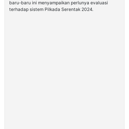
baru-baru ini menyampaikan perlunya evaluasi
terhadap sistem Pilkada Serentak 2024.
©
Kabarbaru.co
-
2026
PT.
Kabarbaru
Media
Holding