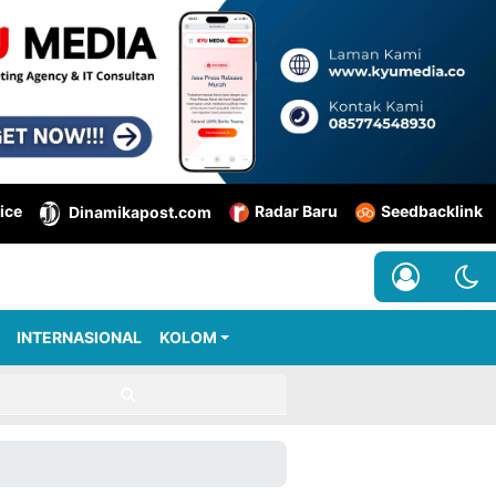
ice
Radar Baru
Seedbacklink
Dinamikapost.com
INTERNASIONAL
KOLOM