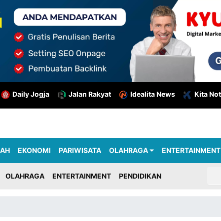
Daily Jogja
Jalan Rakyat
Idealita News
Kita Not
RAH
EKONOMI
PARIWISATA
OLAHRAGA
ENTERTAINMENT
OLAHRAGA
ENTERTAINMENT
PENDIDIKAN