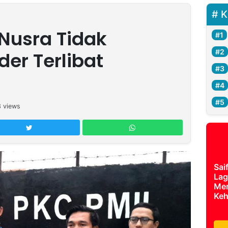
K
 Nusra Tidak
der Terlibat
3
views
Sai
Lag
Mer
Keh