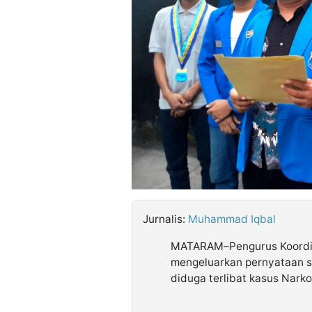
©
Kabarbaru.co
-
2026
PT.
Kabarbaru
Media
Holding
Jurnalis:
Muhammad Iqbal
MATARAM–Pengurus Koordi
mengeluarkan pernyataan si
diduga terlibat kasus Nark