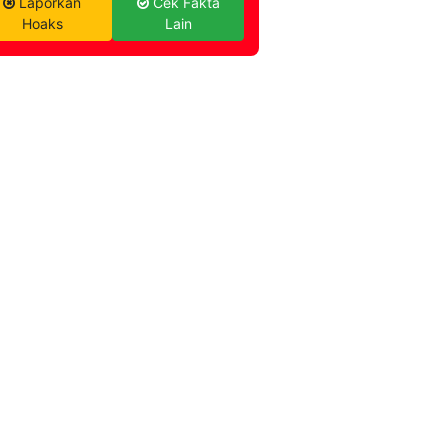
Laporkan
Cek Fakta
Hoaks
Lain