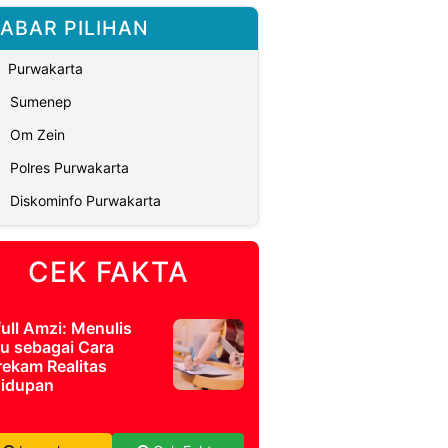
ABAR PILIHAN
Purwakarta
Sumenep
Om Zein
Polres Purwakarta
Diskominfo Purwakarta
CEK FAKTA
full Amzi: Menulis
u sebagai Cara
ekam Realitas
idupan