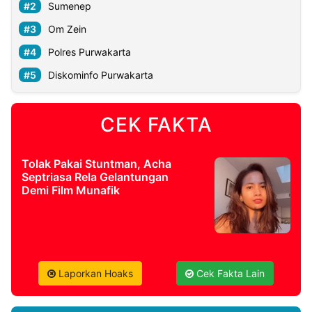
Sumenep
Om Zein
Polres Purwakarta
Diskominfo Purwakarta
CEK FAKTA
Tolak Pakai Stuntman, Acha
Septriasa Rela Gelantungan
Demi Film Munafik
Laporkan Hoaks
Cek Fakta Lain