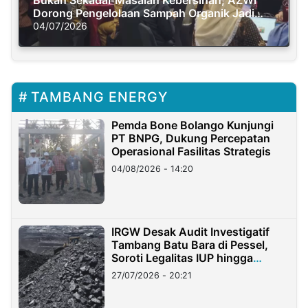
Dorong Pengelolaan Sampah Organik Jadi
Solusi Krisis Iklim
04/07/2026
TAMBANG ENERGY
Pemda Bone Bolango Kunjungi
PT BNPG, Dukung Percepatan
Operasional Fasilitas Strategis
04/08/2026 - 14:20
IRGW Desak Audit Investigatif
Tambang Batu Bara di Pessel,
Soroti Legalitas IUP hingga
Stockpile
27/07/2026 - 20:21