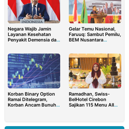
Negara Wajib Jamin
Gelar Temu Nasional,
Layanan Kesehatan
Faruuq: Sambut Pemilu,
Penyakit Demensia dan
BEM Nusantara
Alzheimer
Bumikan Bhinneka
Tunggal Ika
Korban Binary Option
Ramadhan, Swiss-
Ramai Ditelegram,
BelHotel Cirebon
Korban Ancam Bunuh
Sajikan 115 Menu All
Afiliator
You Can Eat, Live
Music dan Beragam
Lomba Religi