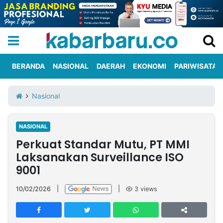
BERANDA
NASIONAL
DAERAH
EKONOMI
PARIWISATA
Informasi
KabarbaruTV
Kirim
Tentang
Nasional
Iklan
Berita
Kami
NASIONAL
Berita
Perkuat Standar Mutu, PT MMI
Nasional
International
Olahraga
Entertainment
Daerah
Pariwisata
Kuliner
Kolom
Laksanakan Surveillance ISO
9001
Network
10/02/2026
|
|
3
views
PT
TREETAN