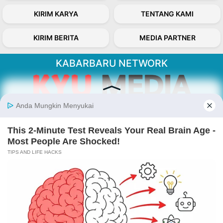
KIRIM KARYA
TENTANG KAMI
KIRIM BERITA
MEDIA PARTNER
KABARBARU NETWORK
About Our Kabarbaru.co
Kabarbaru.co menyajikan berita aktual dan
inspiratif dari sudut pandang berbaik sangka
serta terverifikasi dari sumber yang tepat.
Follow Kabarbaru