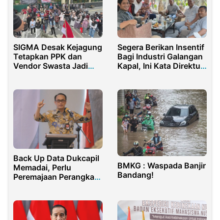
SIGMA Desak Kejagung
Segera Berikan Insentif
Tetapkan PPK dan
Bagi Industri Galangan
Vendor Swasta Jadi
Kapal, Ini Kata Direktur
Tersangka Korupsi
MSC
Chromebook
Back Up Data Dukcapil
BMKG : Waspada Banjir
Memadai, Perlu
Bandang!
Peremajaan Perangkat
Data Centre