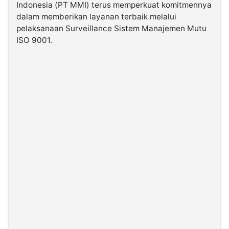
Indonesia (PT MMI) terus memperkuat komitmennya
dalam memberikan layanan terbaik melalui
©
pelaksanaan Surveillance Sistem Manajemen Mutu
Kabarbaru.co
-
ISO 9001.
2026
PT.
Kabarbaru
Media
Holding