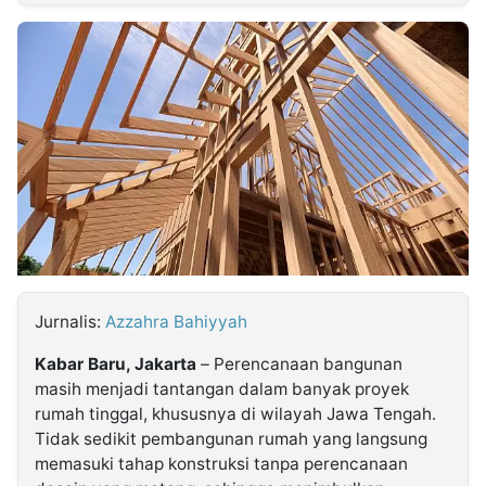
MULTIMEDIA
INDONESIA
Partner
Insight
Suara
Lens
Daily
Jalan
Idealita
Kita
Dinamikapost.com
Radar
Seedbacklink
NTB
Time
IDN
Jogja
Rakyat
News
Notice
Baru
Follow
Kabarbaru
Jurnalis:
Azzahra Bahiyyah
Kabar Baru, Jakarta
– Perencanaan bangunan
masih menjadi tantangan dalam banyak proyek
rumah tinggal, khususnya di wilayah Jawa Tengah.
Tidak sedikit pembangunan rumah yang langsung
memasuki tahap konstruksi tanpa perencanaan