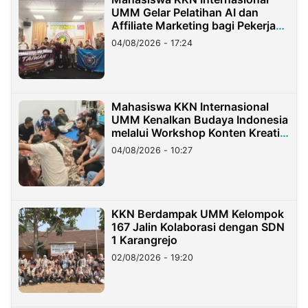
UMM Gelar Pelatihan AI dan
Affiliate Marketing bagi Pekerja
Migran Indonesia di Taiwan
04/08/2026 - 17:24
Mahasiswa KKN Internasional
UMM Kenalkan Budaya Indonesia
melalui Workshop Konten Kreatif
di Taiwan
04/08/2026 - 10:27
KKN Berdampak UMM Kelompok
167 Jalin Kolaborasi dengan SDN
1 Karangrejo
02/08/2026 - 19:20