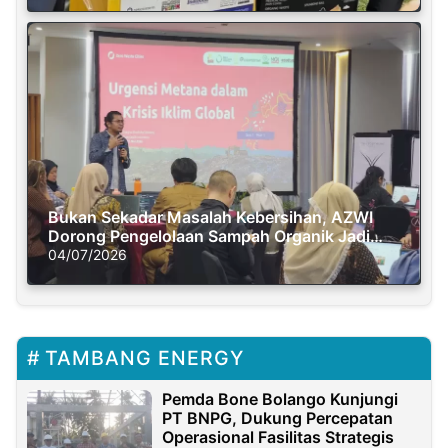
Bukan Sekadar Masalah Kebersihan, AZWI
Dorong Pengelolaan Sampah Organik Jadi
Solusi Krisis Iklim
04/07/2026
TAMBANG ENERGY
Pemda Bone Bolango Kunjungi
PT BNPG, Dukung Percepatan
Operasional Fasilitas Strategis