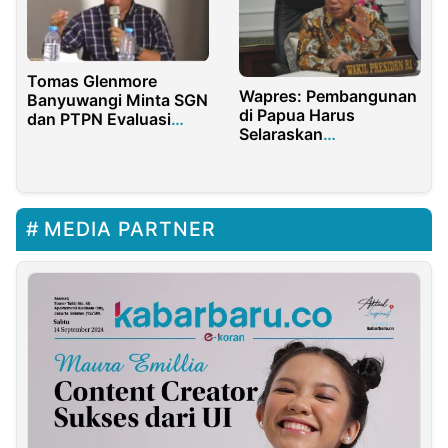
Tomas Glenmore
Wapres: Pembangunan
Banyuwangi Minta SGN
di Papua Harus
dan PTPN Evaluasi
Selaraskan
SDM dan Reformasi
Kesejahteraan dan
Budaya ABS
Keamanan
MEDIA PARTNER