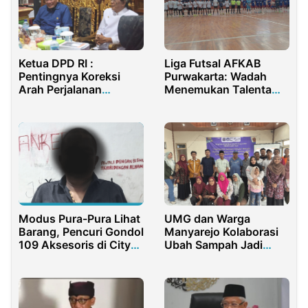
Liga Futsal AFKAB
Ketua DPD RI :
Purwakarta: Wadah
Pentingnya Koreksi
Menemukan Talenta
Arah Perjalanan
Muda untuk Kompetisi
Bangsa
Jawa Barat
Modus Pura-Pura Lihat
UMG dan Warga
Barang, Pencuri Gondol
Manyarejo Kolaborasi
109 Aksesoris di City
Ubah Sampah Jadi
Mall Gorontalo
Bernilai dengan
Digitalisasi