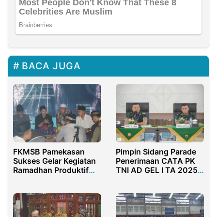
BACA JUGA
FKMSB Pamekasan
Pimpin Sidang Parade
Sukses Gelar Kegiatan
Penerimaan CATA PK
Ramadhan Produktif
TNI AD GEL I TA 2025,
Edisi Ketiga
Begini Pesan Brigjen
TNI Sugiyono