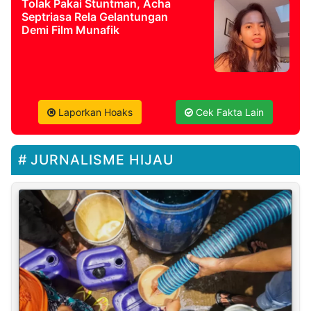
Tolak Pakai Stuntman, Acha
Septriasa Rela Gelantungan
Demi Film Munafik
Laporkan Hoaks
Cek Fakta Lain
JURNALISME HIJAU