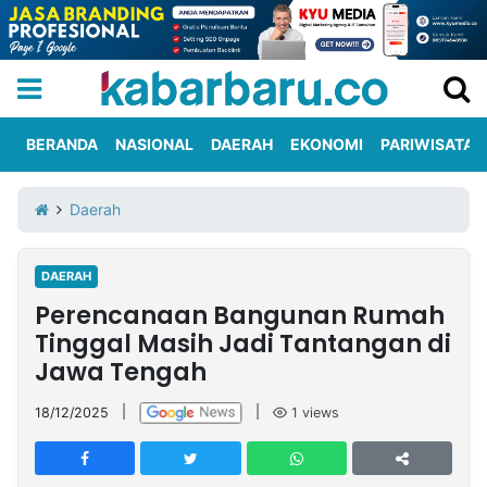
BERANDA
NASIONAL
DAERAH
EKONOMI
PARIWISATA
Informasi
KabarbaruTV
Kirim
Tentang
Daerah
Iklan
Berita
Kami
DAERAH
Berita
Perencanaan Bangunan Rumah
Nasional
International
Olahraga
Entertainment
Daerah
Pariwisata
Kuliner
Kolom
Tinggal Masih Jadi Tantangan di
Jawa Tengah
Network
18/12/2025
|
|
1
views
PT
TREETAN