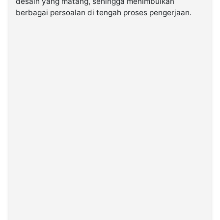
desain yang matang, sehingga menimbulkan
berbagai persoalan di tengah proses pengerjaan.
©
Kabarbaru.co
-
2026
PT.
Kabarbaru
Media
Holding