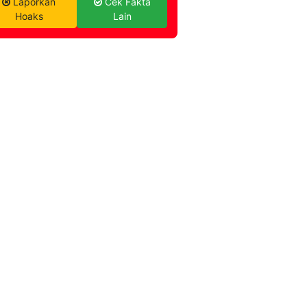
Laporkan
Cek Fakta
Hoaks
Lain