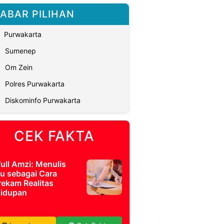
ABAR PILIHAN
Purwakarta
Sumenep
Om Zein
Polres Purwakarta
Diskominfo Purwakarta
CEK FAKTA
full Amzi: Menulis
u sebagai Cara
ekam Realitas
idupan