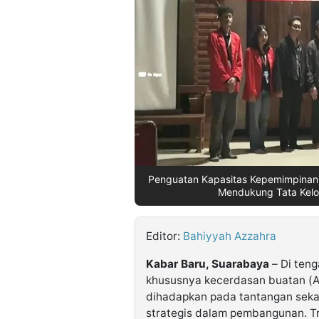
©
Kabarbaru.co
-
2026
PT.
Kabarbaru
Media
Holding
Penguatan Kapasitas Kepemimpinan 
Mendukung Tata Kelol
Editor:
Bahiyyah Azzahra
Kabar Baru, Suarabaya
– Di teng
khususnya kecerdasan buatan (Art
dihadapkan pada tantangan seka
strategis dalam pembangunan. Tra