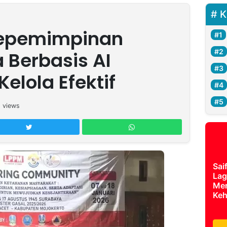
K
epemimpinan
Berbasis AI
elola Efektif
6
views
Sai
Lag
Mer
Keh