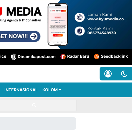
tice
Radar Baru
Seedbacklink
Dinamikapost.com
INTERNASIONAL
KOLOM