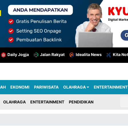
Daily Jogja
Jalan Rakyat
Idealita News
Kita No
RAH
EKONOMI
PARIWISATA
OLAHRAGA
ENTERTAINMENT
OLAHRAGA
ENTERTAINMENT
PENDIDIKAN