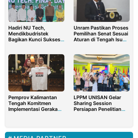
Hadiri NU Tech,
Unram Pastikan Proses
Mendikbudristek
Pemilihan Senat Sesuai
Bagikan Kunci Sukses
Aturan di Tengah Isu
Hadapi Disrupsi
Politik Kampus
Teknologi
Pemprov Kalimantan
LPPM UNISAN Gelar
Tengah Komitmen
Sharing Session
Implementasi Gerakan
Persiapan Penelitian
Merdeka Belajar
dan Pengabdian
Masyarakat 2026