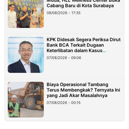
Muda, HLL Wellness Center Buka
Cabang Baru di Kota Surabaya
08/08/2026 - 17:35
KPK Didesak Segera Periksa Dirut
Bank BCA Terkait Dugaan
Keterlibatan dalam Kasus
Hilangnya Dana Nasabah Rp2,58
07/08/2026 - 09:06
Miliar
Biaya Operasional Tambang
Terus Membengkak? Ternyata Ini
yang Jadi Akar Masalahnya
07/08/2026 - 00:15