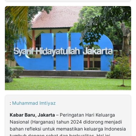
MULTIMEDIA
INDONESIA
Partner
Insight
Suara
Lens
Daily
Jalan
Idealita
Kita
Dinamikapost.com
Radar
Seedbacklink
NTB
Time
IDN
Jogja
Rakyat
News
Notice
Baru
Follow
Kabarbaru
:
Muhammad Imtiyaz
Kabar Baru, Jakarta
– Peringatan Hari Keluarga
Nasional (Harganas) tahun 2024 didorong menjadi
bahan refleksi untuk memastikan keluarga Indonesia
tumbuh dengan sehat dan berkualitas. Hal ini