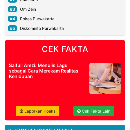
Om Zein
Polres Purwakarta
Diskominfo Purwakarta
CEK FAKTA
Saifull Amzi: Menulis Lagu
sebagai Cara Merekam Realitas
Kehidupan
Laporkan Hoaks
Cek Fakta Lain