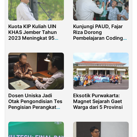
Kuota KIP Kuliah UIN
Kunjungi PAUD, Fajar
KHAS Jember Tahun
Riza Dorong
2023 Meningkat 95
Pembelajaran Coding
Persen Dibanding
dan Matematika
Tahun ini
Dosen Uniska Jadi
Eksotik Purwakarta:
Otak Pengondisian Tes
Magnet Sejarah Gaet
Pengisian Perangkat
Warga dari 5 Provinsi
Desa, Unisma Dapat
Jatah Miliaran