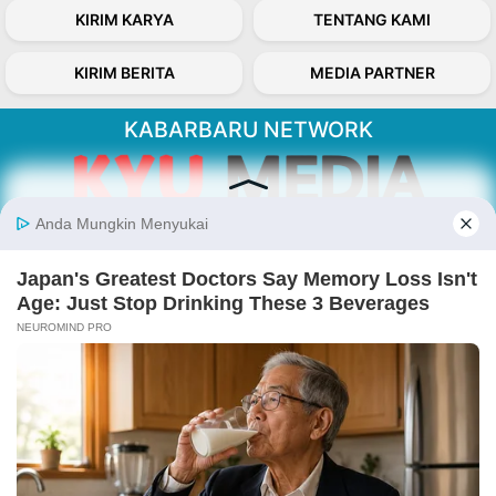
KIRIM KARYA
TENTANG KAMI
KIRIM BERITA
MEDIA PARTNER
KABARBARU NETWORK
About Our Kabarbaru.co
Kabarbaru.co menyajikan berita aktual dan
inspiratif dari sudut pandang berbaik sangka
serta terverifikasi dari sumber yang tepat.
Follow Kabarbaru