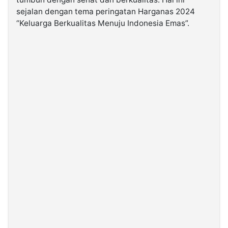
sejalan dengan tema peringatan Harganas 2024
“Keluarga Berkualitas Menuju Indonesia Emas”.
©
Kabarbaru.co
-
2026
PT.
Kabarbaru
Media
Holding