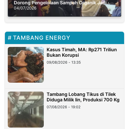
Dorong Pengelolaan Sampah Organik Jadi
Solusi Krisis Iklim
04/07/2026
TAMBANG ENERGY
Kasus Timah, MA: Rp271 Triliun
Bukan Korupsi
09/08/2026 - 13:35
Tambang Lobang Tikus di Tilek
Diduga Milik Iin, Produksi 700 Kg
07/08/2026 - 19:02