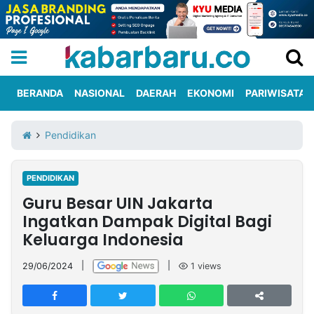
BERANDA
NASIONAL
DAERAH
EKONOMI
PARIWISATA
Informasi
KabarbaruTV
Kirim
Tentang
Pendidikan
Iklan
Berita
Kami
PENDIDIKAN
Berita
Guru Besar UIN Jakarta
Nasional
International
Olahraga
Entertainment
Daerah
Pariwisata
Kuliner
Kolom
Ingatkan Dampak Digital Bagi
Keluarga Indonesia
Network
29/06/2024
|
|
1
views
PT
TREETAN