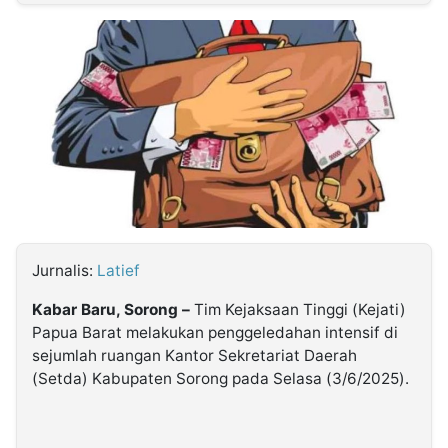
MULTIMEDIA
INDONESIA
Partner
Insight
Suara
Lens
Daily
Jalan
Idealita
Kita
Dinamikapost.com
Radar
Seedbacklink
NTB
Time
IDN
Jogja
Rakyat
News
Notice
Baru
Follow
Kabarbaru
Jurnalis:
Latief
Kabar Baru, Sorong –
Tim Kejaksaan Tinggi (Kejati)
Papua Barat melakukan penggeledahan intensif di
sejumlah ruangan Kantor Sekretariat Daerah
(Setda) Kabupaten Sorong pada Selasa (3/6/2025).