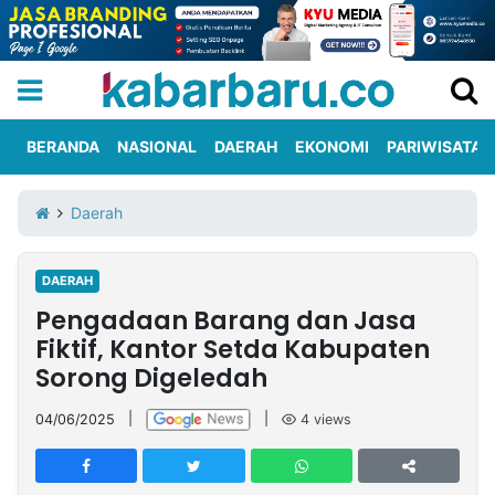
BERANDA
NASIONAL
DAERAH
EKONOMI
PARIWISATA
Informasi
KabarbaruTV
Kirim
Tentang
Daerah
Iklan
Berita
Kami
DAERAH
Berita
Pengadaan Barang dan Jasa
Nasional
International
Olahraga
Entertainment
Daerah
Pariwisata
Kuliner
Kolom
Fiktif, Kantor Setda Kabupaten
Sorong Digeledah
Network
04/06/2025
|
|
4
views
PT
TREETAN