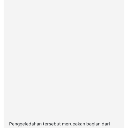
©
Kabarbaru.co
-
2026
PT.
Kabarbaru
Media
Holding
Penggeledahan tersebut merupakan bagian dari