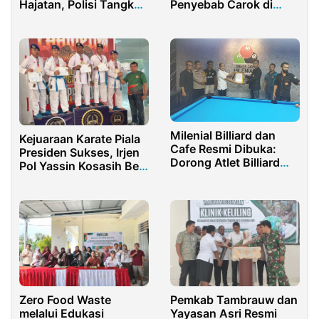
Hajatan, Polisi Tangkap
Penyebab Carok di
Pelaku Utama
Sampang Karena
Kelalaian Aparat
Milenial Billiard dan
Kejuaraan Karate Piala
Cafe Resmi Dibuka:
Presiden Sukses, Irjen
Dorong Atlet Billiard
Pol Yassin Kosasih Beri
Purwakarta
Apresiasi
Zero Food Waste
Pemkab Tambrauw dan
melalui Edukasi
Yayasan Asri Resmi