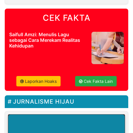
CEK FAKTA
Saifull Amzi: Menulis Lagu
sebagai Cara Merekam Realitas
Kehidupan
Laporkan Hoaks
Cek Fakta Lain
JURNALISME HIJAU