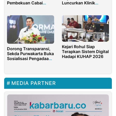
Pembekuan Cabai
Luncurkan Klinik
Rawit Lokal Gorontalo
Keliling, Dorong Akses
di Desa Popodu
Kesehatan Merata
Kabupaten Bone
Bolango
Kejari Rohul Siap
Dorong Transparansi,
Terapkan Sistem Digital
Sekda Purwakarta Buka
Hadapi KUHAP 2026
Sosialisasi Pengadaan
Barang dan Jasa 2025
MEDIA PARTNER