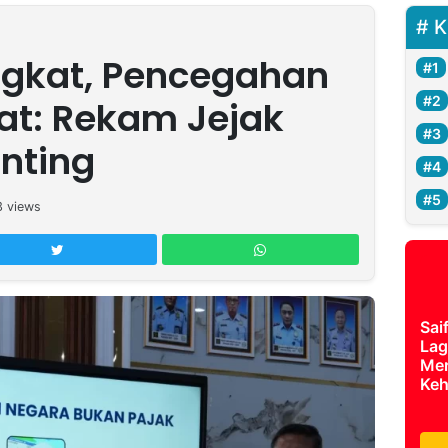
K
ngkat, Pencegahan
at: Rekam Jejak
inting
3
views
Sai
Lag
Mer
Keh