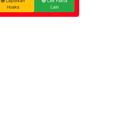
Laporkan
Cek Fakta
Hoaks
Lain