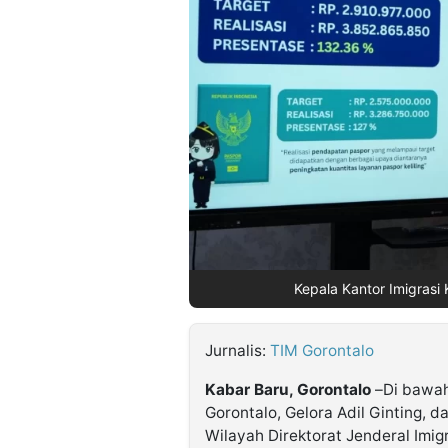
©
Kabarbaru.co
-
2026
PT.
Kabarbaru
Media
Holding
Kepala Kantor Imigrasi K
Jurnalis:
TIM Gorontalo
Kabar Baru, Gorontalo
–Di bawah 
Gorontalo, Gelora Adil Ginting, 
Wilayah Direktorat Jenderal Imig