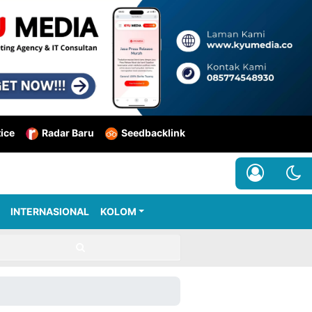
tice
Radar Baru
Seedbacklink
INTERNASIONAL
KOLOM