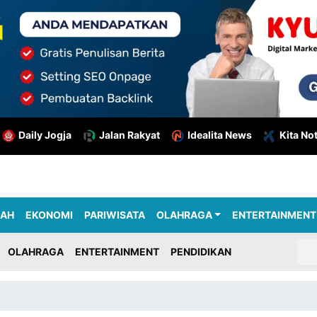
Daily Jogja
Jalan Rakyat
Idealita News
Kita No
RAH
EKONOMI
PARIWISATA
OLAHRAGA
ENTERTAINMENT
OLAHRAGA
ENTERTAINMENT
PENDIDIKAN