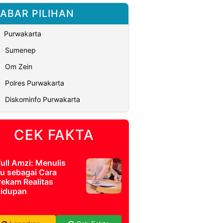
ABAR PILIHAN
Purwakarta
Sumenep
Om Zein
Polres Purwakarta
Diskominfo Purwakarta
CEK FAKTA
full Amzi: Menulis
u sebagai Cara
ekam Realitas
idupan