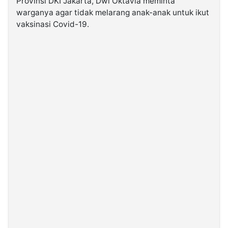
Provinsi DKI Jakarta, Dwi Oktavia meminta
warganya agar tidak melarang anak-anak untuk ikut
vaksinasi Covid-19.
©
Kabarbaru.co
-
2026
PT.
Kabarbaru
Media
Holding