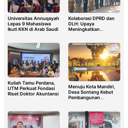
Universitas Annuqayah
Kolaborasi DPRD dan
Lepas 9 Mahasiswa
DLH: Upaya
Ikuti KKN di Arab Saudi
Meningkatkan
Pendapatan Daerah
dan Kesehatan
Lingkungan di
Purwakarta
Kuliah Tamu Perdana,
Menuju Kota Mandiri,
UTM Perkuat Fondasi
Desa Sontang Kebut
Riset Doktor Akuntansi
Pembangunan
Infrastruktur Olahraga
Berstandar Modern