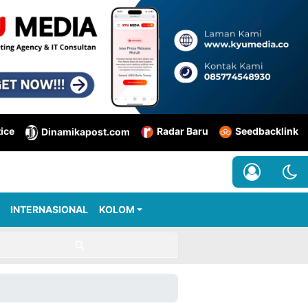
tice
Radar Baru
Seedbacklink
Dinamikapost.com
INTERNASIONAL
KOLOM