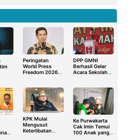
Peringatan
DPP GMNI
s
World Press
Berhasil Gelar
tim
Freedom 2026
Acara Sekolah
Momentum
Kader Pejuang
ulisan
Menjadikan
Energi di
atan
Jurnalis Adaptif
Bojonegoro
akan
dan Independen
KPK Mulai
Ke Purwakarta
Mengusut
Cak Imin Temui
Keterlibatan
unaan
100 Anak yang
Sultan Madura,
bsidi
Disunat