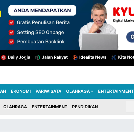
Daily Jogja
Jalan Rakyat
Idealita News
Kita No
RAH
EKONOMI
PARIWISATA
OLAHRAGA
ENTERTAINMENT
OLAHRAGA
ENTERTAINMENT
PENDIDIKAN