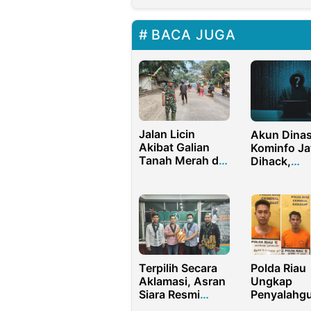
BACA JUGA
Jalan Licin
Akun Dina
Akibat Galian
Kominfo Ja
Tanah Merah di
Dihack,
Darangdan,
Terdapat T
Warga Resah
Copot Jab
Danramil Angkat
dan Penjar
Bicara
Khofifah
Terpilih Secara
Polda Riau
Aklamasi, Asran
Ungkap
Siara Resmi
Penyalahg
Pimpin
BBM Bersu