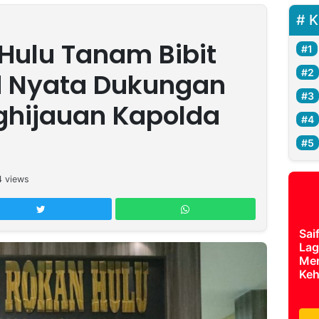
K
 Hulu Tanam Bibit
d Nyata Dukungan
ghijauan Kapolda
4
views
Sai
Lag
Mer
Keh