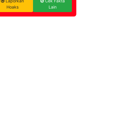
Laporkan
Cek Fakta
Hoaks
Lain