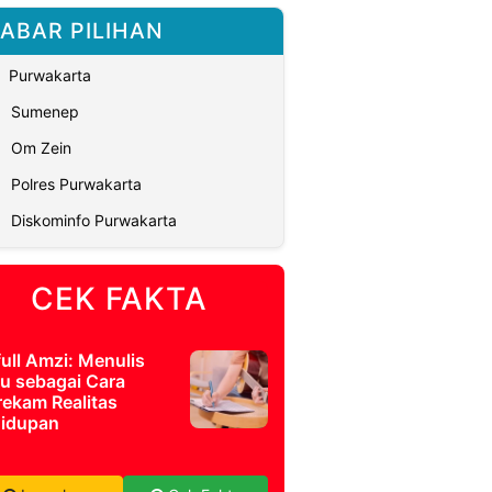
ABAR PILIHAN
Purwakarta
Sumenep
Om Zein
Polres Purwakarta
Diskominfo Purwakarta
CEK FAKTA
full Amzi: Menulis
u sebagai Cara
ekam Realitas
idupan