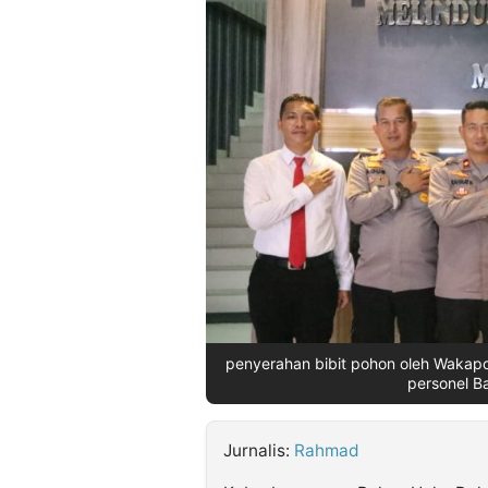
©
Kabarbaru.co
-
2026
PT.
Kabarbaru
Media
Holding
penyerahan bibit pohon oleh Wakapo
personel B
Jurnalis:
Rahmad