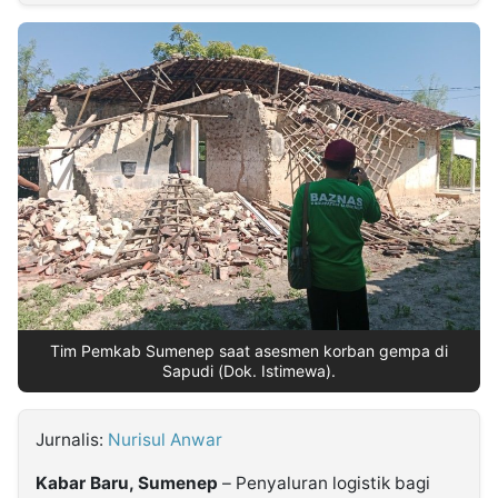
MULTIMEDIA
INDONESIA
Partner
Insight
Suara
Lens
Daily
Jalan
Idealita
Kita
Dinamikapost.com
Radar
Seedbacklink
NTB
Time
IDN
Jogja
Rakyat
News
Notice
Baru
Follow
Kabarbaru
Tim Pemkab Sumenep saat asesmen korban gempa di
Sapudi (Dok. Istimewa).
Jurnalis:
Nurisul Anwar
Kabar Baru, Sumenep
– Penyaluran logistik bagi