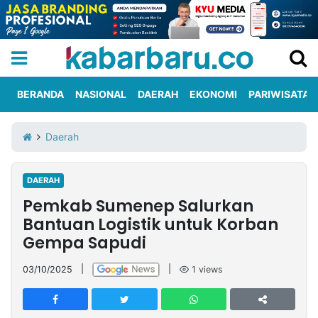
BERANDA
NASIONAL
DAERAH
EKONOMI
PARIWISATA
Informasi
KabarbaruTV
Kirim
Tentang
Daerah
Iklan
Berita
Kami
DAERAH
Berita
Pemkab Sumenep Salurkan
Nasional
International
Olahraga
Entertainment
Daerah
Pariwisata
Kuliner
Kolom
Bantuan Logistik untuk Korban
Gempa Sapudi
Network
03/10/2025
|
|
1
views
PT
TREETAN