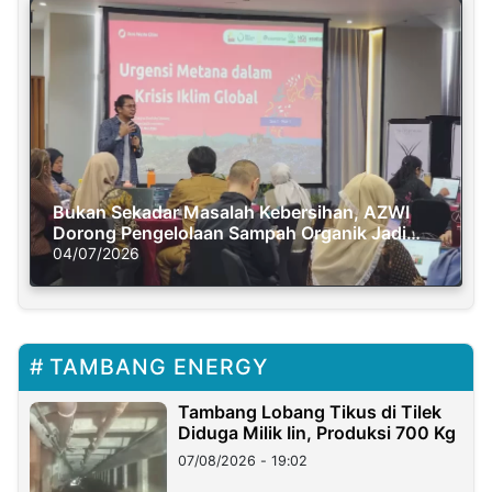
Bukan Sekadar Masalah Kebersihan, AZWI
Dorong Pengelolaan Sampah Organik Jadi
Solusi Krisis Iklim
04/07/2026
TAMBANG ENERGY
Tambang Lobang Tikus di Tilek
Diduga Milik Iin, Produksi 700 Kg
07/08/2026 - 19:02