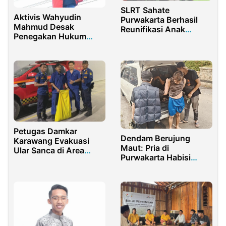
SLRT Sahate
Aktivis Wahyudin
Purwakarta Berhasil
Mahmud Desak
Reunifikasi Anak
Penegakan Hukum
Terlantar, Momen Haru
Tegas terhadap Aleg
Pertemuan Keluarga
DPRD Yusuf Lawani
Terkait Dugaan PETI
Petugas Damkar
Dendam Berujung
Karawang Evakuasi
Maut: Pria di
Ular Sanca di Area
Purwakarta Habisi
Rumah Sakit
Nyawa Teman Lama
saat Tidur