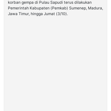
korban gempa di Pulau Sapudi terus dilakukan
Pemerintah Kabupaten (Pemkab) Sumenep, Madura,
©
Jawa Timur, hingga Jumat (3/10).
Kabarbaru.co
-
2026
PT.
Kabarbaru
Media
Holding