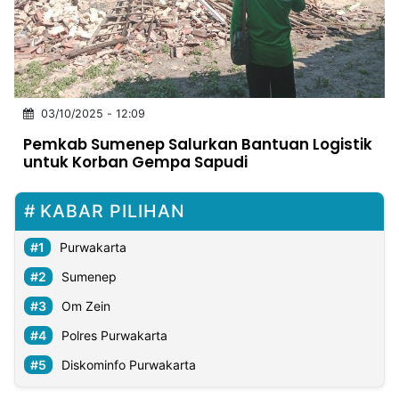
MULTIMEDIA
INDONESIA
Partner
03/10/2025 - 12:09
Insight
Suara
Lens
Daily
Jalan
Idealita
Kita
Dinamikapost.com
Radar
Seedbacklink
Pemkab Sumenep Salurkan Bantuan Logistik
NTB
Time
IDN
Jogja
Rakyat
News
Notice
Baru
untuk Korban Gempa Sapudi
Follow
Kabarbaru
KABAR PILIHAN
Purwakarta
Sumenep
Om Zein
Polres Purwakarta
Diskominfo Purwakarta