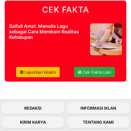
CEK FAKTA
©
Kabarbaru.co
-
2026
Saifull Amzi: Menulis Lagu
sebagai Cara Merekam Realitas
Kehidupan
PT.
Kabarbaru
Media
Holding
Laporkan Hoaks
Cek Fakta Lain
REDAKSI
INFORMASI IKLAN
KIRIM KARYA
TENTANG KAMI