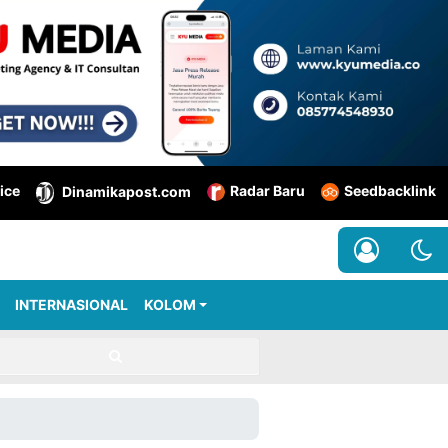
ice
Radar Baru
Seedbacklink
Dinamikapost.com
INTERNASIONAL
KOLOM