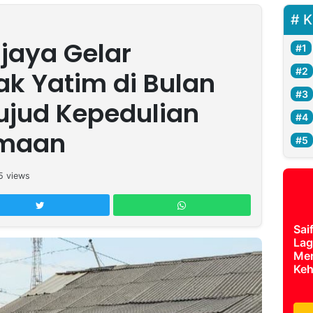
K
jaya Gelar
k Yatim di Bulan
jud Kepedulian
amaan
5
views
Sai
Lag
Mer
Keh