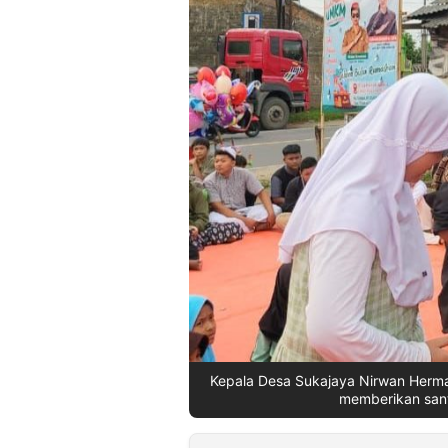
©
Kabarbaru.co
-
2026
PT.
Kabarbaru
Media
Holding
Kepala Desa Sukajaya Nirwan Herma
memberikan sant