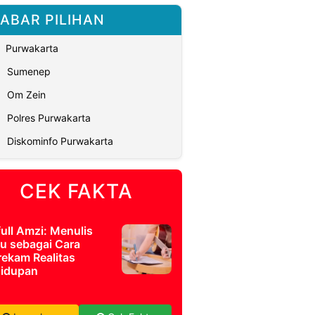
ABAR PILIHAN
Purwakarta
Sumenep
Om Zein
Polres Purwakarta
Diskominfo Purwakarta
CEK FAKTA
full Amzi: Menulis
u sebagai Cara
ekam Realitas
idupan