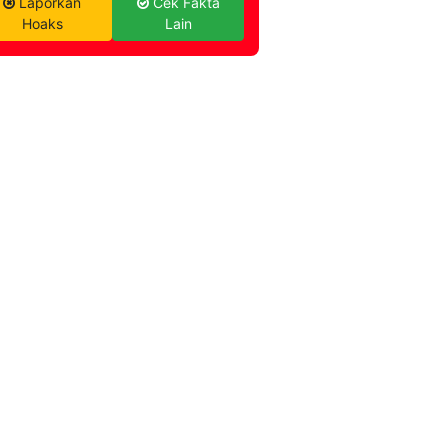
Laporkan
Cek Fakta
Hoaks
Lain