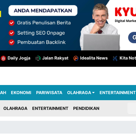
Daily Jogja
Jalan Rakyat
Idealita News
Kita Not
RAH
EKONOMI
PARIWISATA
OLAHRAGA
ENTERTAINMENT
OLAHRAGA
ENTERTAINMENT
PENDIDIKAN