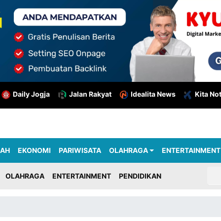
Daily Jogja
Jalan Rakyat
Idealita News
Kita No
RAH
EKONOMI
PARIWISATA
OLAHRAGA
ENTERTAINMENT
OLAHRAGA
ENTERTAINMENT
PENDIDIKAN