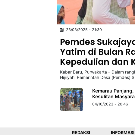
©
Kabarbaru.co
-
23/03/2025 - 21:30
2026
Pemdes Sukajaya
PT.
Yatim di Bulan 
Kabarbaru
Media
Kepedulian dan
Holding
Kabar Baru, Purwakarta – Dalam ran
Hijriyah, Pemerintah Desa (Pemdes) S
Kemarau Panjang, 
Kesulitan Masyara
04/10/2023 - 20:46
REDAKSI
INFORMASI