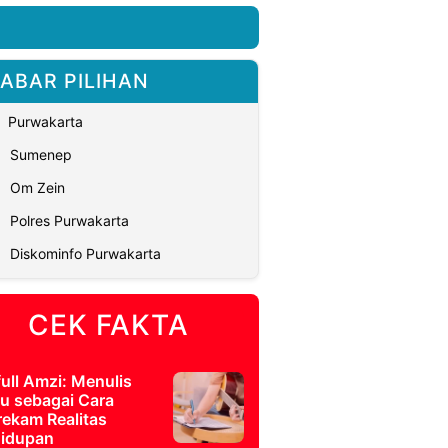
ABAR PILIHAN
Purwakarta
Sumenep
Om Zein
Polres Purwakarta
Diskominfo Purwakarta
CEK FAKTA
full Amzi: Menulis
u sebagai Cara
ekam Realitas
idupan