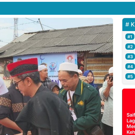
K
Sai
Lag
Mer
Keh