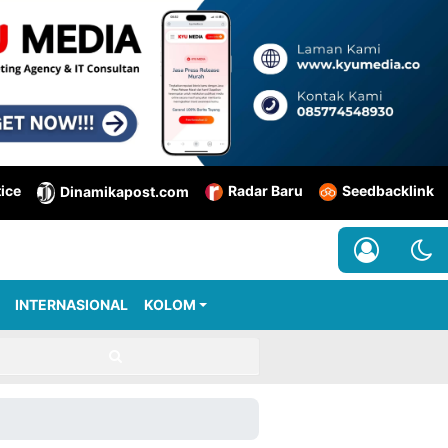
tice
Radar Baru
Seedbacklink
Dinamikapost.com
INTERNASIONAL
KOLOM