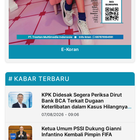
E-Koran
KABAR TERBARU
KPK Didesak Segera Periksa Dirut
Bank BCA Terkait Dugaan
Keterlibatan dalam Kasus Hilangnya
Dana Nasabah Rp2,58 Miliar
07/08/2026 - 09:06
Ketua Umum PSSI Dukung Gianni
Infantino Kembali Pimpin FIFA