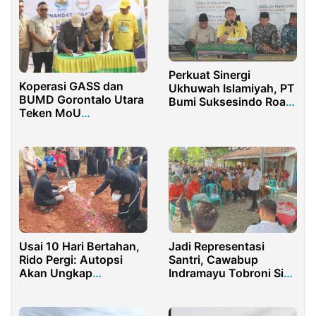
Perkuat Sinergi
Koperasi GASS dan
Ukhuwah Islamiyah, PT
BUMD Gorontalo Utara
Bumi Suksesindo Road
Teken MoU
Show Safari Ramadhan
Pengembangan Usaha
Usai 10 Hari Bertahan,
Jadi Representasi
Rido Pergi: Autopsi
Santri, Cawabup
Akan Ungkap
Indramayu Tobroni Siap
Segalanya?
Perjuangkan Nasib
Guru Ngaji Hingga
Madrasah Diniyah