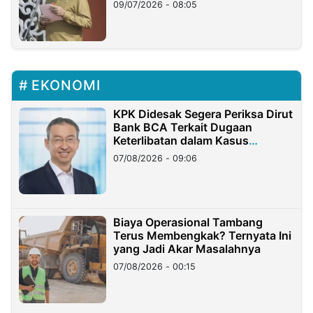
Longsor
09/07/2026 - 08:05
EKONOMI
KPK Didesak Segera Periksa Dirut
Bank BCA Terkait Dugaan
Keterlibatan dalam Kasus
Hilangnya Dana Nasabah Rp2,58
07/08/2026 - 09:06
Miliar
Biaya Operasional Tambang
Terus Membengkak? Ternyata Ini
yang Jadi Akar Masalahnya
07/08/2026 - 00:15