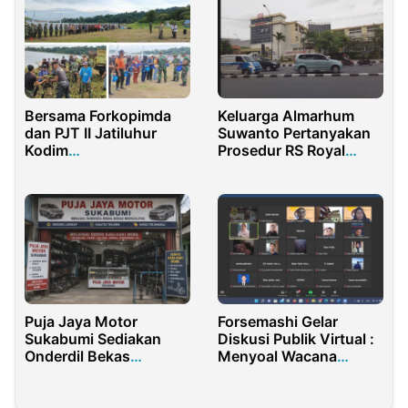
Bersama Forkopimda
Keluarga Almarhum
dan PJT II Jatiluhur
Suwanto Pertanyakan
Kodim
Prosedur RS Royal
0619/Purwakarta
Surabaya dan Siap
Laksanakan Karya
Tempuh Jalur Hukum
Bakti Dan Bakti Sosial
Forsemashi Gelar
Puja Jaya Motor
Diskusi Publik Virtual :
Sukabumi Sediakan
Menyoal Wacana
Onderdil Bekas
Penundaan Pemilu
Berkualitas dan Servis
2024, Hingga
Kaki-Kaki Mobil