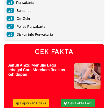
Purwakarta
Sumenep
Om Zein
Polres Purwakarta
Diskominfo Purwakarta
CEK FAKTA
Saifull Amzi: Menulis Lagu
sebagai Cara Merekam Realitas
Kehidupan
Laporkan Hoaks
Cek Fakta Lain