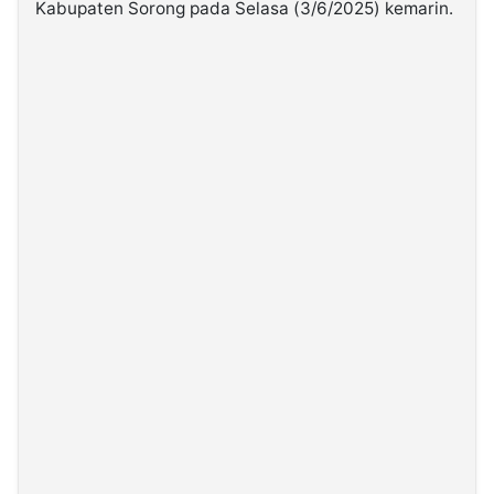
Kabupaten Sorong pada Selasa (3/6/2025) kemarin.
©
Kabarbaru.co
-
2026
PT.
Kabarbaru
Media
Holding