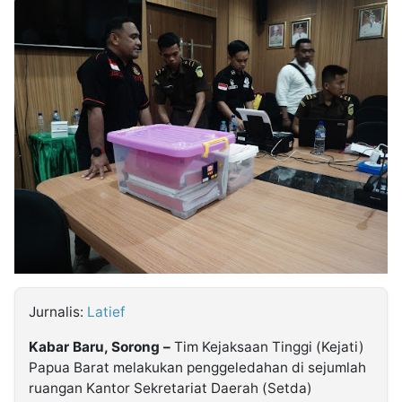
MULTIMEDIA
INDONESIA
Partner
Insight
Suara
Lens
Daily
Jalan
Idealita
Kita
Dinamikapost.com
Radar
Seedbacklink
NTB
Time
IDN
Jogja
Rakyat
News
Notice
Baru
Follow
Kabarbaru
Jurnalis:
Latief
Kabar Baru, Sorong –
Tim Kejaksaan Tinggi (Kejati)
Papua Barat melakukan penggeledahan di sejumlah
ruangan Kantor Sekretariat Daerah (Setda)