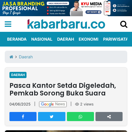
BERANDA
NASIONAL
DAERAH
EKONOMI
PARIWISATA
Informasi
KabarbaruTV
Kirim
Tentang
Daerah
Iklan
Berita
Kami
DAERAH
Berita
Pasca Kantor Setda Digeledah,
Nasional
International
Olahraga
Entertainment
Daerah
Pariwisata
Kuliner
Kolom
Pemkab Sorong Buka Suara
04/06/2025
|
|
2
views
Network
PT
TREETAN