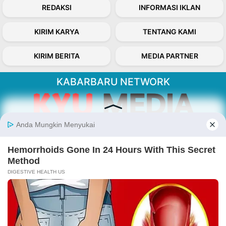
REDAKSI
INFORMASI IKLAN
KIRIM KARYA
TENTANG KAMI
KIRIM BERITA
MEDIA PARTNER
KABARBARU NETWORK
About Our Kabarbaru.co
Kabarbaru.co menyajikan berita aktual dan
inspiratif dari sudut pandang berbaik sangka
serta terverifikasi dari sumber yang tepat.
Follow Kabarbaru