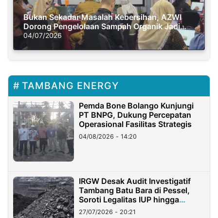
Bukan Sekadar Masalah Kebersihan, AZWI
Dorong Pengelolaan Sampah Organik Jadi
Solusi Krisis Iklim
04/07/2026
TAMBANG ENERGY
Pemda Bone Bolango Kunjungi
PT BNPG, Dukung Percepatan
Operasional Fasilitas Strategis
04/08/2026 - 14:20
IRGW Desak Audit Investigatif
Tambang Batu Bara di Pessel,
Soroti Legalitas IUP hingga
Stockpile
27/07/2026 - 20:21