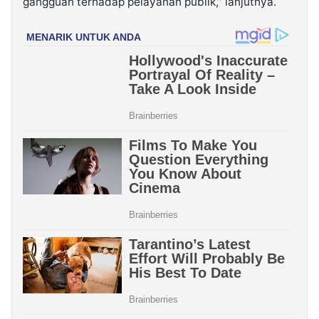
gangguan terhadap pelayanan publik,” lanjutnya.