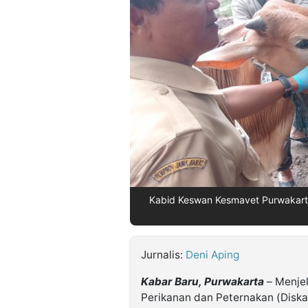
©
Kabarbaru.co
-
2026
PT.
Kabarbaru
Media
Holding
Kabid Keswan Kesmavet Purwakart
Jurnalis:
Deni Aping
Kabar Baru, Purwakarta
– Menjel
Perikanan dan Peternakan (Disk