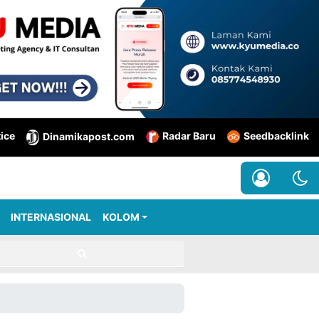
tice
Radar Baru
Seedbacklink
Dinamikapost.com
INTERNASIONAL
KOLOM