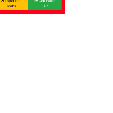
Laporkan
Cek Fakta
Hoaks
Lain