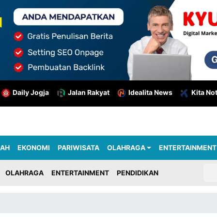
Daily Jogja
Jalan Rakyat
Idealita News
Kita No
RAH
EKONOMI
PARIWISATA
OLAHRAGA
ENTERTAINMENT
OLAHRAGA
ENTERTAINMENT
PENDIDIKAN