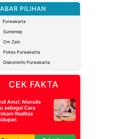
ABAR PILIHAN
Purwakarta
Sumenep
Om Zein
Polres Purwakarta
Diskominfo Purwakarta
CEK FAKTA
full Amzi: Menulis
u sebagai Cara
ekam Realitas
idupan