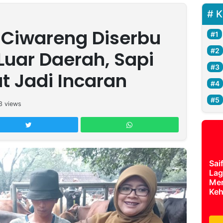
K
Ciwareng Diserbu
Luar Daerah, Sapi
t Jadi Incaran
3
views
Sai
Lag
Mer
Keh