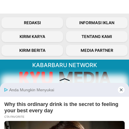
REDAKSI
INFORMASI IKLAN
KIRIM KARYA
TENTANG KAMI
KIRIM BERITA
MEDIA PARTNER
KABARBARU NETWORK
About Our Kabarbaru.co
Kabarbaru.co menyajikan berita aktual dan
inspiratif dari sudut pandang berbaik sangka
serta terverifikasi dari sumber yang tepat.