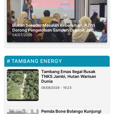
Bukan Sekadar Masalah Kebersihan, AZWI
Dorong Pengelolaan Sampah Organik Jadi
Solusi Krisis Iklim
04/07/2026
TAMBANG ENERGY
Tambang Emas Ilegal Rusak
TNKS Jambi, Hutan Warisan
Dunia
06/08/2026 - 16:23
Pemda Bone Bolango Kunjungi