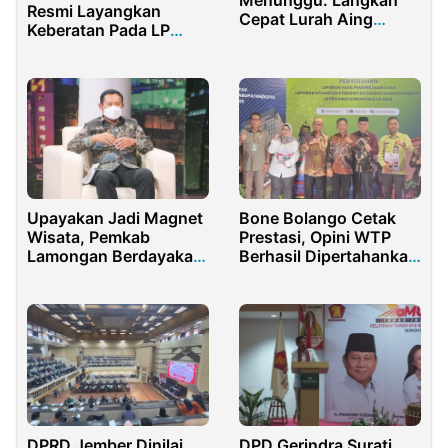
Resmi Layangkan
Cepat Lurah Aing
Keberatan Pada LP
Menjangkau Warga
Klien Nya
Bone Bolango Cetak
Upayakan Jadi Magnet
Prestasi, Opini WTP
Wisata, Pemkab
Berhasil Dipertahankan
Lamongan Berdayakan
13 Kali
UMKM
DPRD Jember Dinilai
DPD Gerindra Surati