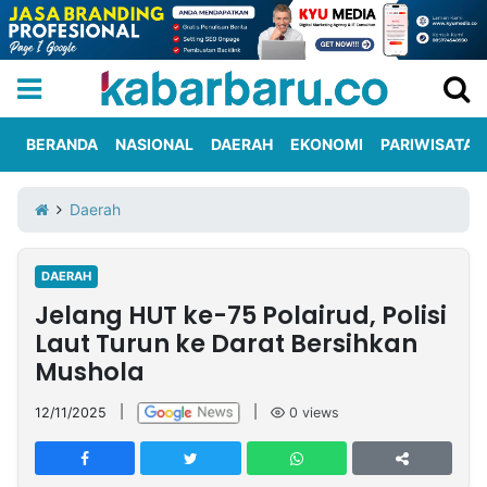
BERANDA
NASIONAL
DAERAH
EKONOMI
PARIWISATA
Informasi
KabarbaruTV
Kirim
Tentang
Daerah
Iklan
Berita
Kami
DAERAH
Berita
Jelang HUT ke-75 Polairud, Polisi
Nasional
International
Olahraga
Entertainment
Daerah
Pariwisata
Kuliner
Kolom
Laut Turun ke Darat Bersihkan
Mushola
Network
12/11/2025
|
|
0
views
PT
TREETAN