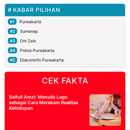
KABAR PILIHAN
Purwakarta
Sumenep
Om Zein
Polres Purwakarta
Diskominfo Purwakarta
CEK FAKTA
Saifull Amzi: Menulis Lagu
sebagai Cara Merekam Realitas
Kehidupan