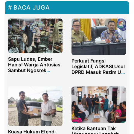
BACA JUGA
Sapu Ludes, Ember
Perkuat Fungsi
Habis! Warga Antusias
Legislatif, ADKASI Usul
Sambut Ngosrek
DPRD Masuk Rezim UU
Bareng
MD3 ke Kemendagri
Ketika Bantuan Tak
Kuasa Hukum Efendi
Menunggu: Langkah