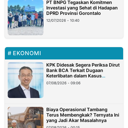
PT BNPG Tegaskan Komitmen
Investasi yang Sehat di Hadapan
DPRD Provinsi Gorontalo
12/07/2026 - 10:40
EKONOMI
KPK Didesak Segera Periksa Dirut
Bank BCA Terkait Dugaan
Keterlibatan dalam Kasus
Hilangnya Dana Nasabah Rp2,58
07/08/2026 - 09:06
Miliar
Biaya Operasional Tambang
Terus Membengkak? Ternyata Ini
yang Jadi Akar Masalahnya
07/08/2026 - 00:15