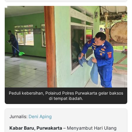
MULTIMEDIA
INDONESIA
Partner
Insight
Suara
Lens
Daily
Jalan
Idealita
Kita
Dinamikapost.com
Radar
Seedbacklink
NTB
Time
IDN
Jogja
Rakyat
News
Notice
Baru
Follow
Kabarbaru
Peduli kebersihan, Polairud Polres Purwakarta gelar baksos
di tempat ibadah.
Jurnalis:
Deni Aping
Kabar Baru, Purwakarta
– Menyambut Hari Ulang