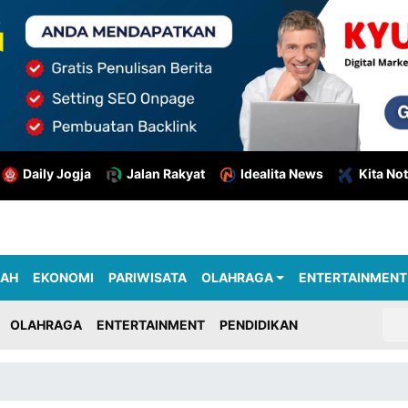
Daily Jogja
Jalan Rakyat
Idealita News
Kita Not
RAH
EKONOMI
PARIWISATA
OLAHRAGA
ENTERTAINMENT
OLAHRAGA
ENTERTAINMENT
PENDIDIKAN