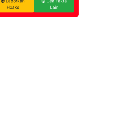
Laporkan
Cek Fakta
Hoaks
Lain