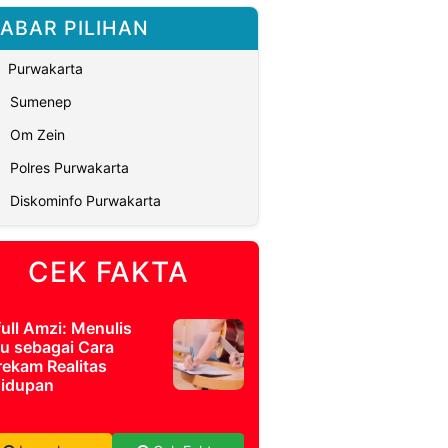
ABAR PILIHAN
Purwakarta
Sumenep
Om Zein
Polres Purwakarta
Diskominfo Purwakarta
CEK FAKTA
full Amzi: Menulis
u sebagai Cara
ekam Realitas
idupan