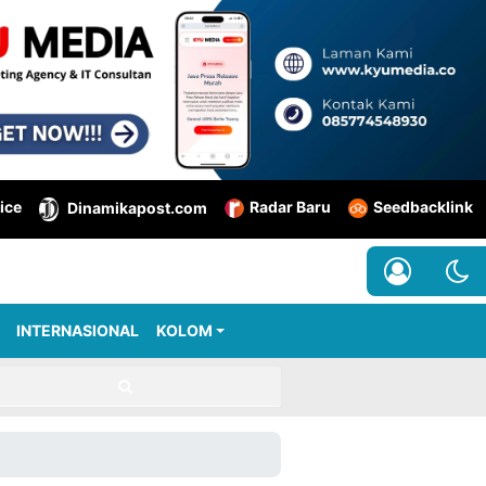
ice
Radar Baru
Seedbacklink
Dinamikapost.com
INTERNASIONAL
KOLOM