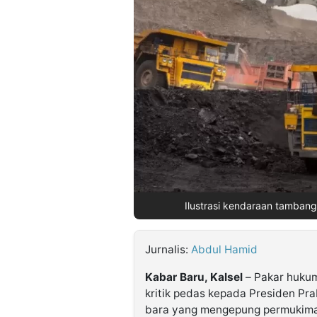
©
Kabarbaru.co
-
2026
PT.
Kabarbaru
Media
Holding
Ilustrasi kendaraan tambang 
Jurnalis:
Abdul Hamid
Kabar Baru, Kalsel
– Pakar hukum
kritik pedas kepada Presiden Pr
bara yang mengepung permukima