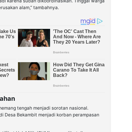
jadi karena sudah dikoordinasikan. Tinggal warga
erusakan alam,” tambahnya.
Lahan
memang tengah menjadi sorotan nasional.
di Desa Bekambit menjadi korban perampasan