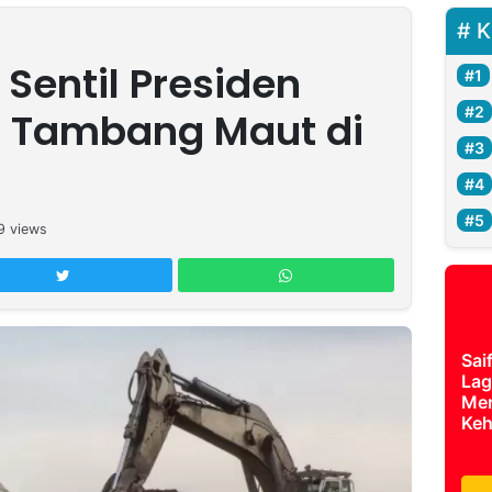
K
Sentil Presiden
l Tambang Maut di
9
views
Sai
Lag
Mer
Keh