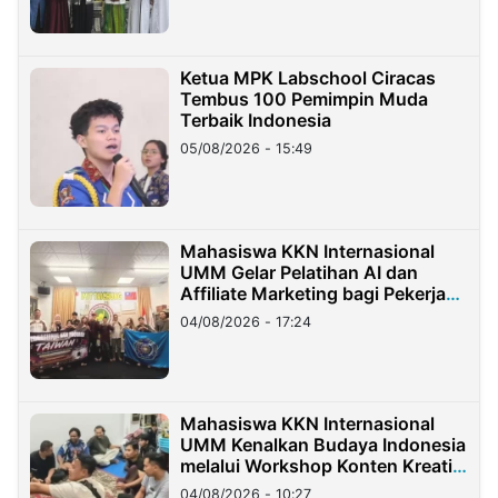
Ketua MPK Labschool Ciracas
Tembus 100 Pemimpin Muda
Terbaik Indonesia
05/08/2026 - 15:49
Mahasiswa KKN Internasional
UMM Gelar Pelatihan AI dan
Affiliate Marketing bagi Pekerja
Migran Indonesia di Taiwan
04/08/2026 - 17:24
Mahasiswa KKN Internasional
UMM Kenalkan Budaya Indonesia
melalui Workshop Konten Kreatif
di Taiwan
04/08/2026 - 10:27