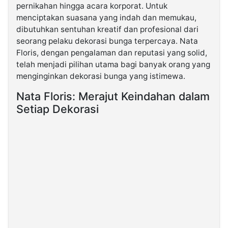
pernikahan hingga acara korporat. Untuk
menciptakan suasana yang indah dan memukau,
©
dibutuhkan sentuhan kreatif dan profesional dari
Kabarbaru.co
-
seorang pelaku dekorasi bunga terpercaya. Nata
2026
Floris, dengan pengalaman dan reputasi yang solid,
telah menjadi pilihan utama bagi banyak orang yang
PT.
menginginkan dekorasi bunga yang istimewa.
Kabarbaru
Media
Holding
Nata Floris: Merajut Keindahan dalam
Setiap Dekorasi