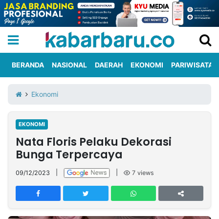
BERANDA
NASIONAL
DAERAH
EKONOMI
PARIWISATA
Informasi
KabarbaruTV
Kirim
Tentang
Ekonomi
Iklan
Berita
Kami
EKONOMI
Berita
Nata Floris Pelaku Dekorasi
Nasional
International
Olahraga
Entertainment
Daerah
Pariwisata
Kuliner
Kolom
Bunga Terpercaya
09/12/2023
|
|
7
views
Network
PT
TREETAN