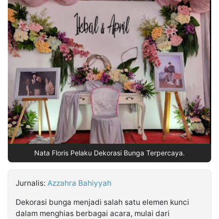
MULTIMEDIA
INDONESIA
Partner
Insight
Suara
Lens
Daily
Jalan
Idealita
Kita
Dinamikapost.com
Radar
Seedbacklink
NTB
Time
IDN
Jogja
Rakyat
News
Notice
Baru
Follow
Kabarbaru
Nata Floris Pelaku Dekorasi Bunga Terpercaya.
Jurnalis:
Azzahra Bahiyyah
Dekorasi bunga menjadi salah satu elemen kunci
dalam menghias berbagai acara, mulai dari