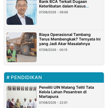
Bank BCA Terkait Dugaan
Keterlibatan dalam Kasus
Hilangnya Dana Nasabah Rp2,58
07/08/2026 - 09:06
Miliar
Biaya Operasional Tambang
Terus Membengkak? Ternyata Ini
yang Jadi Akar Masalahnya
07/08/2026 - 00:15
PENDIDIKAN
Peneliti UIN Malang Teliti Tata
Kelola Lahan Pesantren di
Martapura
07/08/2026 - 22:01