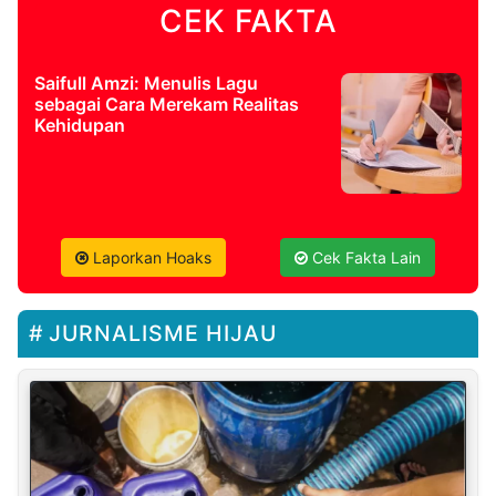
CEK FAKTA
Saifull Amzi: Menulis Lagu
sebagai Cara Merekam Realitas
Kehidupan
Laporkan Hoaks
Cek Fakta Lain
JURNALISME HIJAU