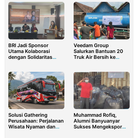
BRI Jadi Sponsor
Veedam Group
Utama Kolaborasi
Salurkan Bantuan 20
dengan Solidaritas
Truk Air Bersih ke
Mahasiswa Bahas KUR
Warga Jepang Rejo
dan Ekraf
Muhammad Rofiq,
Solusi Gathering
Alumni Banyuanyar
Perusahaan: Perjalanan
Sukses Mengekspor
Wisata Nyaman dan
Sekam ke Korea dan
Berkesan