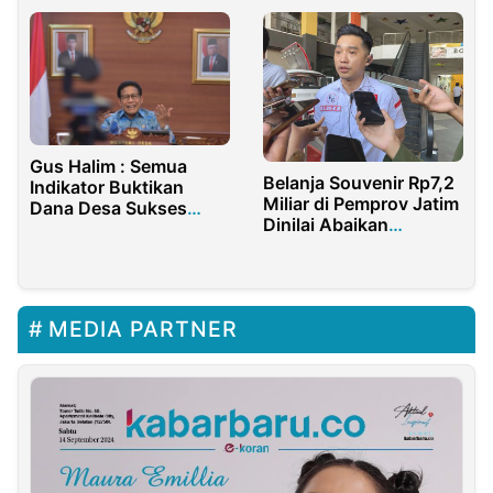
Jepang
Gus Halim : Semua
Belanja Souvenir Rp7,2
Indikator Buktikan
Miliar di Pemprov Jatim
Dana Desa Sukses
Dinilai Abaikan
Tumbuhkan Ekonomi
Instruksi Presiden Soal
Desa
Efisiensi
MEDIA PARTNER