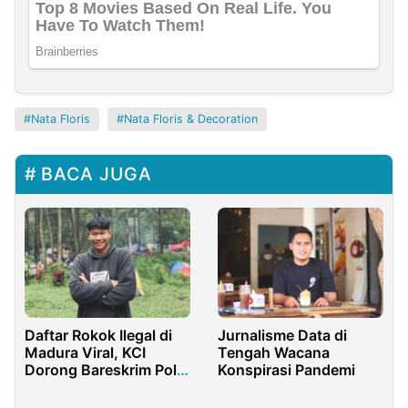
Nata Floris
Nata Floris & Decoration
BACA JUGA
Daftar Rokok Ilegal di
Jurnalisme Data di
Madura Viral, KCI
Tengah Wacana
Dorong Bareskrim Polri
Konspirasi Pandemi
dan Purbaya Tangkap
Beneficial Ownernya