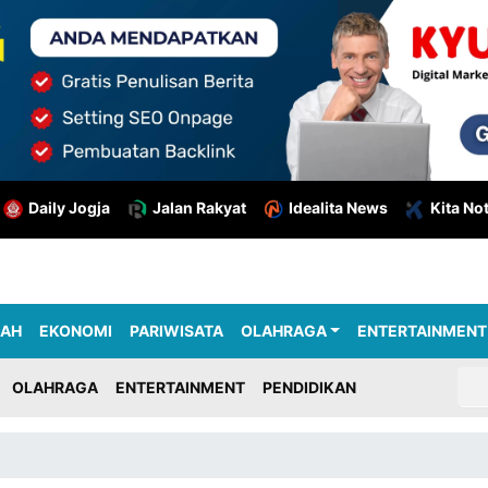
Daily Jogja
Jalan Rakyat
Idealita News
Kita No
RAH
EKONOMI
PARIWISATA
OLAHRAGA
ENTERTAINMENT
OLAHRAGA
ENTERTAINMENT
PENDIDIKAN