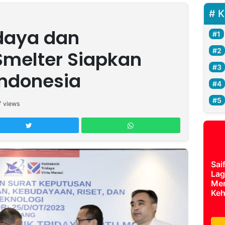
K
idaya dan
melter Siapkan
ndonesia
7
views
Sai
Lag
Mer
Keh