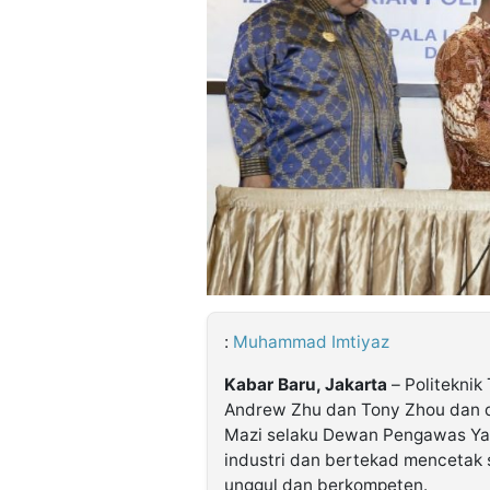
©
Kabarbaru.co
-
2026
PT.
Kabarbaru
Media
Holding
:
Muhammad Imtiyaz
Kabar Baru, Jakarta
– Politeknik
Andrew Zhu dan Tony Zhou dan d
Mazi selaku Dewan Pengawas Yay
industri dan bertekad menceta
unggul dan berkompeten.