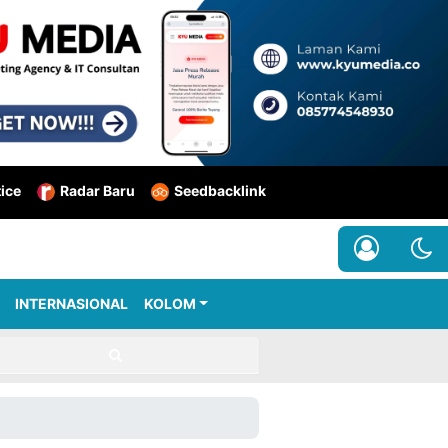
tice
Radar Baru
Seedbacklink
INTERNASIONAL
KOLOM