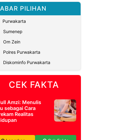
ABAR PILIHAN
Purwakarta
Sumenep
Om Zein
Polres Purwakarta
Diskominfo Purwakarta
CEK FAKTA
full Amzi: Menulis
u sebagai Cara
ekam Realitas
idupan