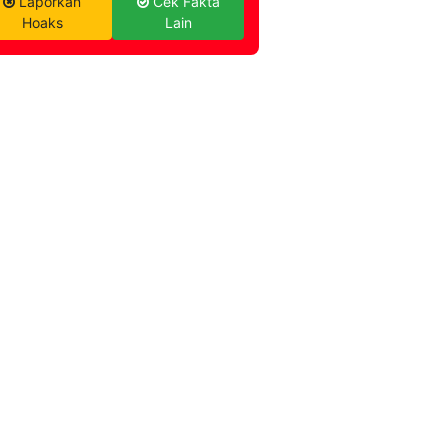
Laporkan
Cek Fakta
Hoaks
Lain