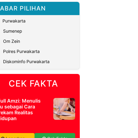
ABAR PILIHAN
Purwakarta
Sumenep
Om Zein
Polres Purwakarta
Diskominfo Purwakarta
CEK FAKTA
full Amzi: Menulis
u sebagai Cara
ekam Realitas
idupan