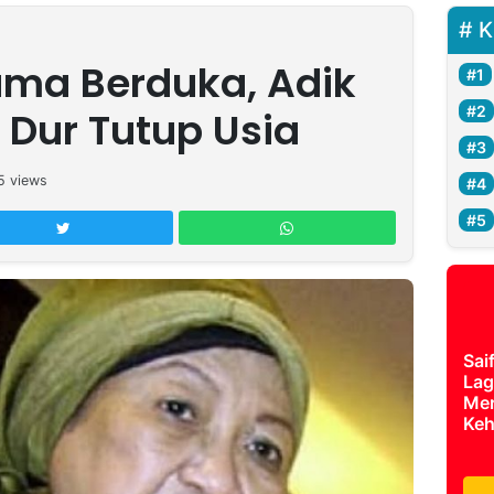
K
ama Berduka, Adik
Dur Tutup Usia
5
views
Sai
Lag
Mer
Keh