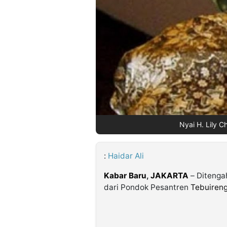
©
Kabarbaru.co
-
2026
PT.
Kabarbaru
Media
Holding
Nyai H. Lily C
:
Haidar Ali
Kabar Baru
,
JAKARTA
– Ditengah
dari Pondok Pesantren
Tebuiren