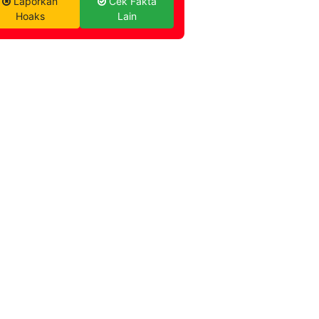
Laporkan
Cek Fakta
Hoaks
Lain