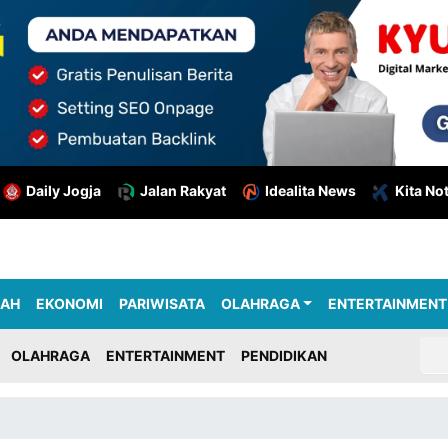
Daily Jogja
Jalan Rakyat
Idealita News
Kita No
RAH
EKONOMI
PARIWISATA
OLAHRAGA
ENTERTAINMENT
OLAHRAGA
ENTERTAINMENT
PENDIDIKAN