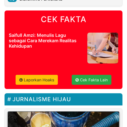
CEK FAKTA
Saifull Amzi: Menulis Lagu
sebagai Cara Merekam Realitas
Kehidupan
Laporkan Hoaks
Cek Fakta Lain
JURNALISME HIJAU