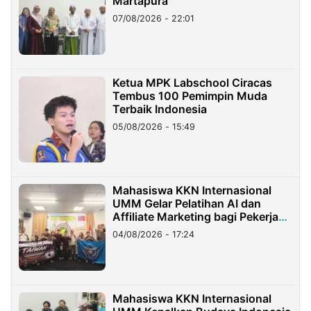
Martapura
07/08/2026 - 22:01
Ketua MPK Labschool Ciracas
Tembus 100 Pemimpin Muda
Terbaik Indonesia
05/08/2026 - 15:49
Mahasiswa KKN Internasional
UMM Gelar Pelatihan AI dan
Affiliate Marketing bagi Pekerja
Migran Indonesia di Taiwan
04/08/2026 - 17:24
Mahasiswa KKN Internasional