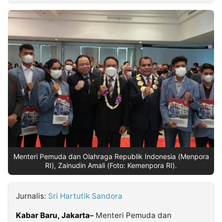
MULTIMEDIA
INDONESIA
Partner
Insight
Suara
Lens
Daily
Jalan
Idealita
Kita
Dinamikapost.com
Radar
Seedbacklink
NTB
Time
IDN
Jogja
Rakyat
News
Notice
Baru
Follow
Kabarbaru
Menteri Pemuda dan Olahraga Republik Indonesia (Menpora
RI), Zainudin Amali (Foto: Kemenpora RI).
Jurnalis:
Sri Hartutik Sandora
Kabar Baru,
Jakarta
–
Menteri Pemuda dan