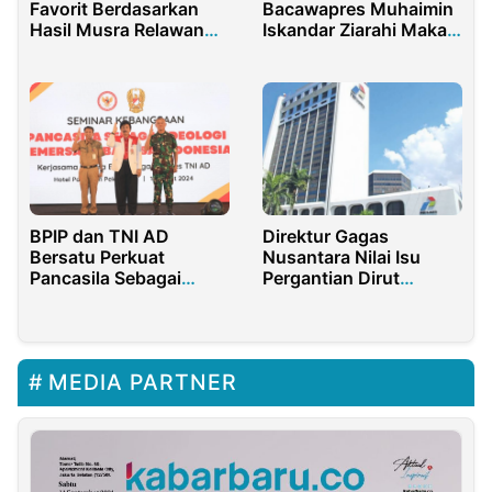
Favorit Berdasarkan
Bacawapres Muhaimin
Hasil Musra Relawan
Iskandar Ziarahi Makam
Presiden Jokowi
Sunan Gunung Jati
Cirebon
BPIP dan TNI AD
Direktur Gagas
Bersatu Perkuat
Nusantara Nilai Isu
Pancasila Sebagai
Pergantian Dirut
Pemersatu Bangsa
Pertamina Tidak Tepat
MEDIA PARTNER