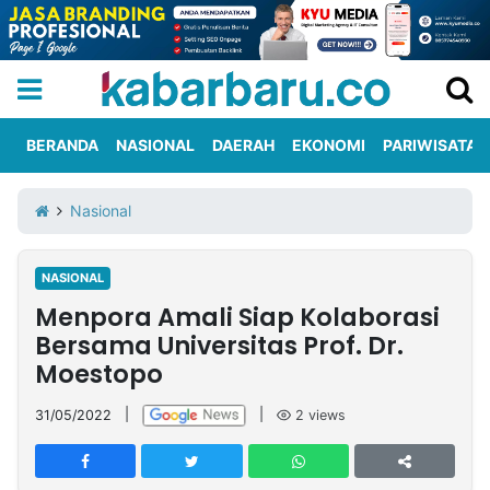
BERANDA
NASIONAL
DAERAH
EKONOMI
PARIWISATA
Informasi
KabarbaruTV
Kirim
Tentang
Nasional
Iklan
Berita
Kami
NASIONAL
Berita
Menpora Amali Siap Kolaborasi
Nasional
International
Olahraga
Entertainment
Daerah
Pariwisata
Kuliner
Kolom
Bersama Universitas Prof. Dr.
Moestopo
Network
31/05/2022
|
|
2
views
PT
TREETAN