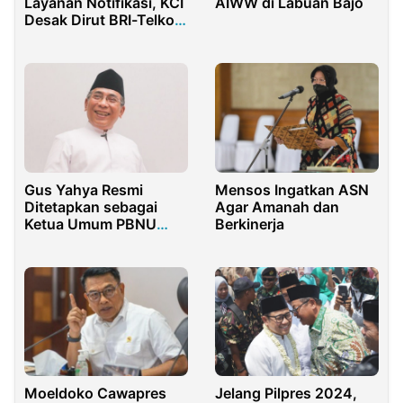
Layanan Notifikasi, KCI
AIWW di Labuan Bajo
Desak Dirut BRI-Telkom
Diperiksa
Gus Yahya Resmi
Mensos Ingatkan ASN
Ditetapkan sebagai
Agar Amanah dan
Ketua Umum PBNU
Berkinerja
Periode 2021-2026
Moeldoko Cawapres
Jelang Pilpres 2024,