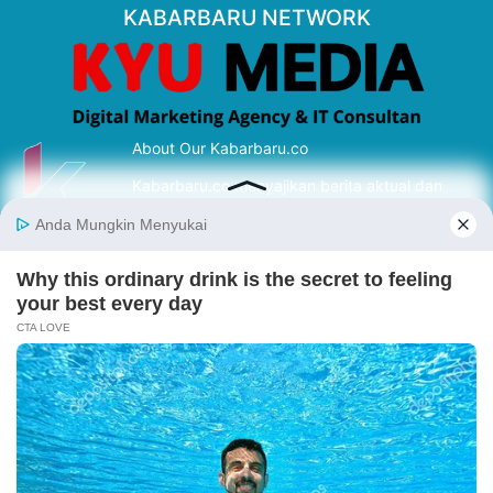
KABARBARU NETWORK
About Our Kabarbaru.co
Kabarbaru.co menyajikan berita aktual dan
inspiratif dari sudut pandang berbaik sangka
serta terverifikasi dari sumber yang tepat.
Follow Kabarbaru
Kabarbaru.co
Copyright © 2026. All rights reserved