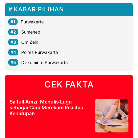
KABAR PILIHAN
Purwakarta
Sumenep
Om Zein
Polres Purwakarta
Diskominfo Purwakarta
CEK FAKTA
Saifull Amzi: Menulis Lagu
sebagai Cara Merekam Realitas
Kehidupan