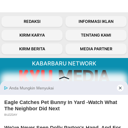
REDAKSI
INFORMASI IKLAN
KIRIM KARYA
TENTANG KAMI
KIRIM BERITA
MEDIA PARTNER
KABARBARU NETWORK
About Our Kabarbaru.co
Kabarbaru.co menyajikan berita aktual dan
inspiratif dari sudut pandang berbaik sangka
serta terverifikasi dari sumber yang tepat.