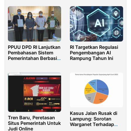
Industri Halal dengan
Wapres Ma’ruf Amin
RI Targetkan Regulasi
PPUU DPD RI Lanjutkan
Pengembangan AI
Pembahasan Sistem
Rampung Tahun Ini
Pemerintahan Berbasis
Elektronik
Kasus Jalan Rusak di
Tren Baru, Peretasan
Lampung: Sorotan
Situs Pemerintah Untuk
Warganet Terhadap
Judi Online
Kebijakan Publik