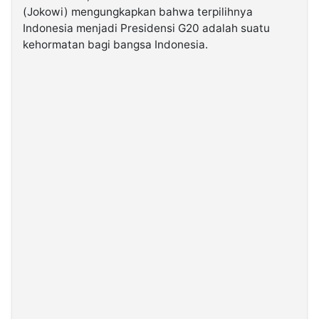
(Jokowi) mengungkapkan bahwa terpilihnya
Indonesia menjadi Presidensi G20 adalah suatu
©
kehormatan bagi bangsa Indonesia.
Kabarbaru.co
-
2026
PT.
Kabarbaru
Media
Holding