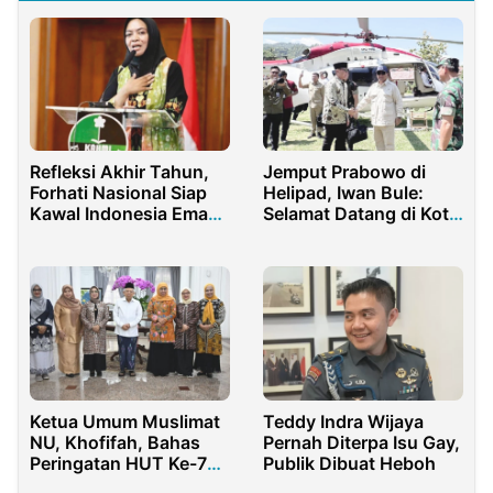
Refleksi Akhir Tahun,
Jemput Prabowo di
Forhati Nasional Siap
Helipad, Iwan Bule:
Kawal Indonesia Emas
Selamat Datang di Kota
2045
Kuda Jabar
Ketua Umum Muslimat
Teddy Indra Wijaya
NU, Khofifah, Bahas
Pernah Diterpa Isu Gay,
Peringatan HUT Ke-78
Publik Dibuat Heboh
dan Pengembangan