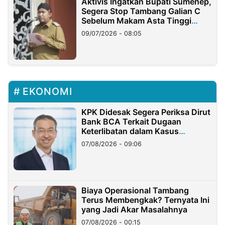
Aktivis Ingatkan Bupati Sumenep,
Segera Stop Tambang Galian C
Sebelum Makam Asta Tinggi
Longsor
09/07/2026 - 08:05
EKONOMI
KPK Didesak Segera Periksa Dirut
Bank BCA Terkait Dugaan
Keterlibatan dalam Kasus
Hilangnya Dana Nasabah Rp2,58
07/08/2026 - 09:06
Miliar
Biaya Operasional Tambang
Terus Membengkak? Ternyata Ini
yang Jadi Akar Masalahnya
07/08/2026 - 00:15