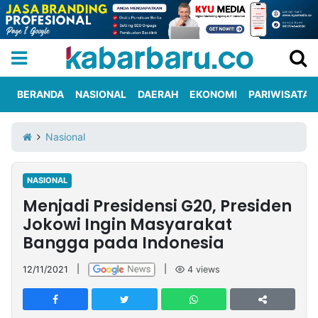
BERANDA
NASIONAL
DAERAH
EKONOMI
PARIWISATA
Informasi
KabarbaruTV
Kirim
Tentang
Nasional
Iklan
Berita
Kami
NASIONAL
Berita
Menjadi Presidensi G20, Presiden
Nasional
International
Olahraga
Entertainment
Daerah
Pariwisata
Kuliner
Kolom
Jokowi Ingin Masyarakat
Bangga pada Indonesia
Network
12/11/2021
|
|
4
views
PT
TREETAN