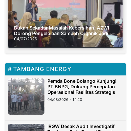
Bukan Sekadar Masalah Kebersihan, AZWI
Dorong Pengelolaan Sampah Organik Jadi
Solusi Krisis Iklim
04/07/2026
TAMBANG ENERGY
Pemda Bone Bolango Kunjungi
PT BNPG, Dukung Percepatan
Operasional Fasilitas Strategis
04/08/2026 - 14:20
IRGW Desak Audit Investigatif