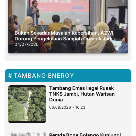
Bukan Sekadar Masalah Kebersihan, AZWI
Dorong Pengelolaan Sampah Organik Jadi
Solusi Krisis Iklim
04/07/2026
TAMBANG ENERGY
Tambang Emas Ilegal Rusak
TNKS Jambi, Hutan Warisan
Dunia
06/08/2026 - 16:23
Pemda Bone Bolango Kunjungi