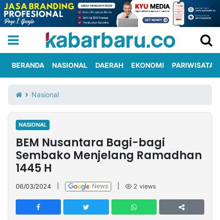
BERANDA
NASIONAL
DAERAH
EKONOMI
PARIWISATA
Informasi
KabarbaruTV
Kirim
Tentang
Nasional
Iklan
Berita
Kami
NASIONAL
Berita
BEM Nusantara Bagi-bagi
Nasional
International
Olahraga
Entertainment
Daerah
Pariwisata
Kuliner
Kolom
Sembako Menjelang Ramadhan
1445 H
Network
06/03/2024
|
|
2
views
PT
TREETAN