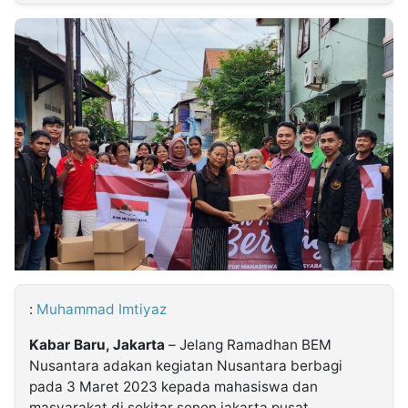
MULTIMEDIA
INDONESIA
Partner
Insight
Suara
Lens
Daily
Jalan
Idealita
Kita
Radar
Seedbacklink
NTB
Time
IDN
Jogja
Rakyat
News
Notice
Baru
Follow
Kabarbaru
:
Muhammad Imtiyaz
Kabar Baru, Jakarta
– Jelang Ramadhan BEM
Nusantara adakan kegiatan Nusantara berbagi
pada 3 Maret 2023 kepada mahasiswa dan
masyarakat di sekitar senen jakarta pusat.