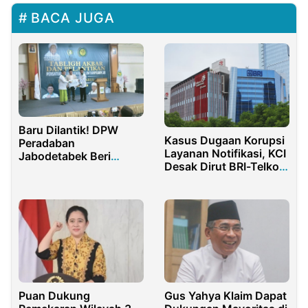
BACA JUGA
Baru Dilantik! DPW
Kasus Dugaan Korupsi
Peradaban
Layanan Notifikasi, KCI
Jabodetabek Beri
Desak Dirut BRI-Telkom
Donasi Untuk
Diperiksa
Pembelian Lahan
Kampus STIBA
Puan Dukung
Gus Yahya Klaim Dapat