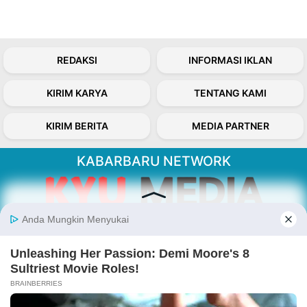
REDAKSI
INFORMASI IKLAN
KIRIM KARYA
TENTANG KAMI
KIRIM BERITA
MEDIA PARTNER
KABARBARU NETWORK
About Our Kabarbaru.co
Kabarbaru.co menyajikan berita aktual dan
inspiratif dari sudut pandang berbaik sangka
serta terverifikasi dari sumber yang tepat.