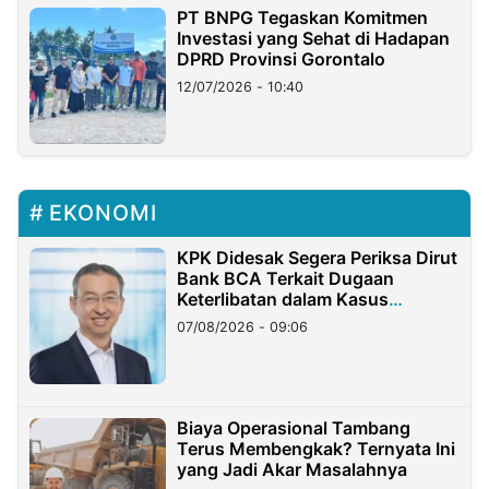
PT BNPG Tegaskan Komitmen
Investasi yang Sehat di Hadapan
DPRD Provinsi Gorontalo
12/07/2026 - 10:40
EKONOMI
KPK Didesak Segera Periksa Dirut
Bank BCA Terkait Dugaan
Keterlibatan dalam Kasus
Hilangnya Dana Nasabah Rp2,58
07/08/2026 - 09:06
Miliar
Biaya Operasional Tambang
Terus Membengkak? Ternyata Ini
yang Jadi Akar Masalahnya