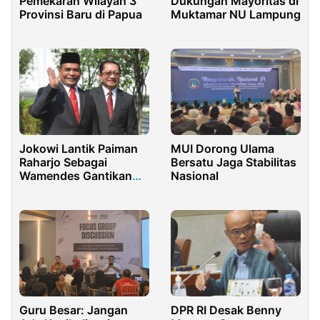
Pemekaran Wilayah 3
Dukungan Mayoritas di
Provinsi Baru di Papua
Muktamar NU Lampung
Jokowi Lantik Paiman
MUI Dorong Ulama
Raharjo Sebagai
Bersatu Jaga Stabilitas
Wamendes Gantikan
Nasional
Budi Arie
Guru Besar: Jangan
DPR RI Desak Benny