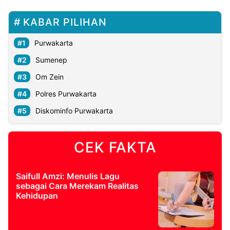
KABAR PILIHAN
Purwakarta
Sumenep
Om Zein
Polres Purwakarta
Diskominfo Purwakarta
CEK FAKTA
Saifull Amzi: Menulis Lagu
sebagai Cara Merekam Realitas
Kehidupan