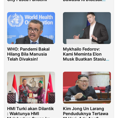
Usut Siapa yang
Perintah
WHO: Pandemi Bakal
Mykhailo Fedorov:
Hilang Bila Manusia
Kami Meminta Elon
Telah Divaksin!
Musk Buatkan Stasiun
Starlink ke Ukraina
HMI Turki akan Dilantik
Kim Jong Un Larang
: Waktunya HMI
Penduduknya Tertawa