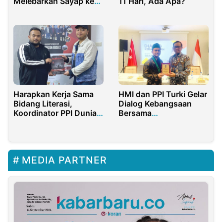
Melebarkan Sayap ke
11 Hari, Ada Apa?
Eropa
Harapkan Kerja Sama
HMI dan PPI Turki Gelar
Bidang Literasi,
Dialog Kebangsaan
Koordinator PPI Dunia
Bersama
Kunjungi LPI Yordania
Menkopolhukam RI
MEDIA PARTNER