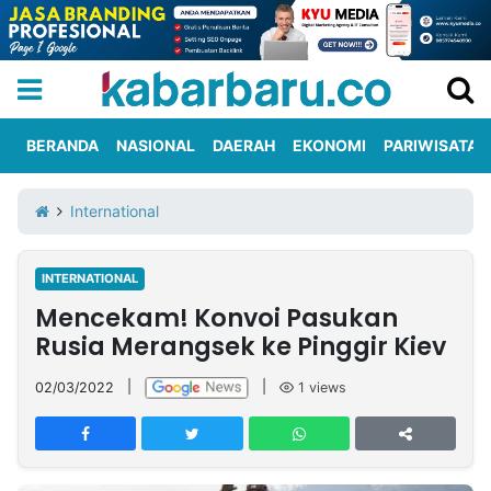
BERANDA
NASIONAL
DAERAH
EKONOMI
PARIWISATA
Informasi
KabarbaruTV
Kirim
Tentang
International
Iklan
Berita
Kami
INTERNATIONAL
Berita
Mencekam! Konvoi Pasukan
Nasional
International
Olahraga
Entertainment
Daerah
Pariwisata
Kuliner
Kolom
Rusia Merangsek ke Pinggir Kiev
02/03/2022
|
|
1
views
Network
PT
TREETAN