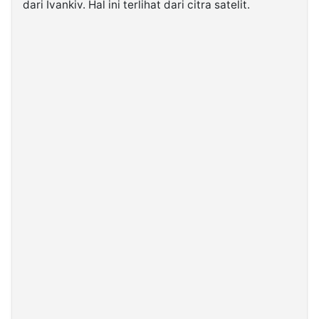
dari Ivankiv. Hal ini terlihat dari citra satelit.
©
Kabarbaru.co
-
2026
PT.
Kabarbaru
Media
Holding