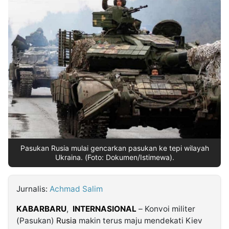
MULTIMEDIA
INDONESIA
Partner
Insight
Suara
Lens
Daily
Jalan
Idealita
Kita
Dinamikapost.com
Radar
Seedbacklink
NTB
Time
IDN
Jogja
Rakyat
News
Notice
Baru
Follow
Kabarbaru
Pasukan Rusia mulai gencarkan pasukan ke tepi wilayah
Ukraina. (Foto: Dokumen/Istimewa).
Jurnalis:
Achmad Salim
KABARBARU
,
INTERNASIONAL
– Konvoi militer
(Pasukan)
Rusia
makin terus maju mendekati Kiev