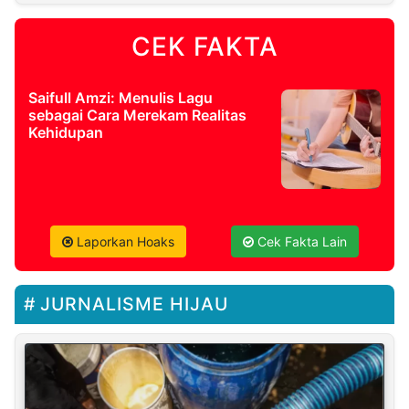
CEK FAKTA
Saifull Amzi: Menulis Lagu
sebagai Cara Merekam Realitas
Kehidupan
Laporkan Hoaks
Cek Fakta Lain
JURNALISME HIJAU