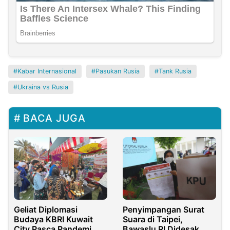
Kabar Internasional
Pasukan Rusia
Tank Rusia
Ukraina vs Rusia
BACA JUGA
Geliat Diplomasi
Penyimpangan Surat
Budaya KBRI Kuwait
Suara di Taipei,
City Pasca Pandemi
Bawaslu RI Didesak