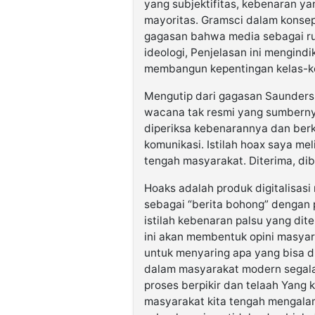
yang subjektifitas, kebenaran ya
mayoritas. Gramsci dalam konse
gagasan bahwa media sebagai r
ideologi, Penjelasan ini mengind
membangun kepentingan kelas-ke
Mengutip dari gagasan Saunders
wacana tak resmi yang sumbernya 
diperiksa kebenarannya dan ber
komunikasi. Istilah hoax saya me
tengah masyarakat. Diterima, diba
Hoaks adalah produk digitalisasi
sebagai “berita bohong” dengan 
istilah kebenaran palsu yang dit
ini akan membentuk opini masyarak
untuk menyaring apa yang bisa di
dalam masyarakat modern segala
proses berpikir dan telaah Yang 
masyarakat kita tengah mengalam