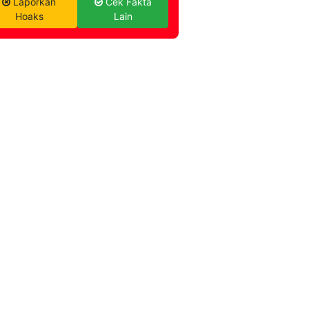
Laporkan
Cek Fakta
Hoaks
Lain