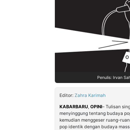
©
Kabarbaru.co
-
2026
PT.
Kabarbaru
Media
Holding
Penulis: Irvan Sa
Editor:
Zahra Karimah
KABARBARU
,
OPINI
– Tulisan sin
menyinggung tentang budaya pop
kemudian menggeser ruang-ruang
pop identik dengan budaya mass