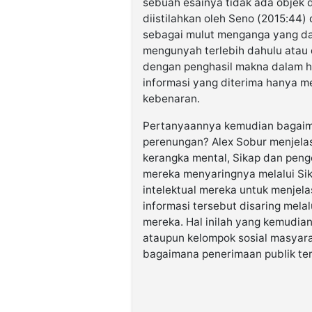
sebuah esainya tidak ada objek d
diistilahkan oleh Seno (2015:44)
sebagai mulut menganga yang da
mengunyah terlebih dahulu atau d
dengan penghasil makna dalam ha
informasi yang diterima hanya m
kebenaran.
Pertanyaannya kemudian bagaima
perenungan? Alex Sobur menjelas
kerangka mental, Sikap dan peng
mereka menyaringnya melalui Si
intelektual mereka untuk menjel
informasi tersebut disaring melal
mereka. Hal inilah yang kemudian 
ataupun kelompok sosial masyara
bagaimana penerimaan publik ter