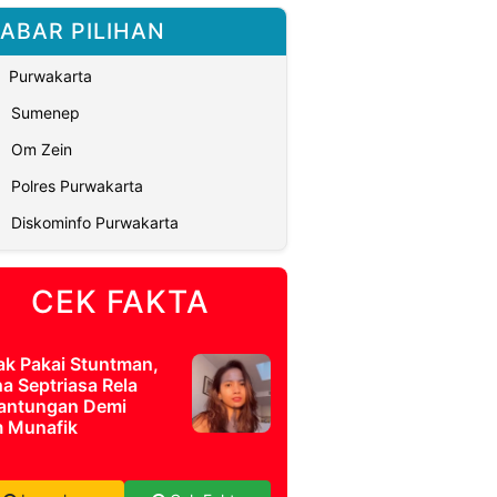
ABAR PILIHAN
Purwakarta
Sumenep
Om Zein
Polres Purwakarta
Diskominfo Purwakarta
CEK FAKTA
ak Pakai Stuntman,
a Septriasa Rela
antungan Demi
m Munafik