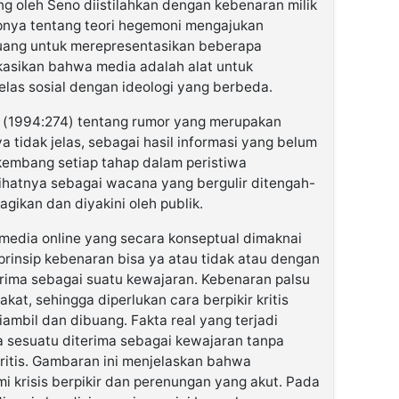
ng oleh Seno diistilahkan dengan kebenaran milik
pnya tentang teori hegemoni mengajukan
uang untuk merepresentasikan beberapa
ikasikan bahwa media adalah alat untuk
las sosial dengan ideologi yang berbeda.
 (1994:274) tentang rumor yang merupakan
tidak jelas, sebagai hasil informasi yang belum
kembang setiap tahap dalam peristiwa
lihatnya sebagai wacana yang bergulir ditengah-
gikan dan diyakini oleh publik.
 media online yang secara konseptual dimaknai
prinsip kebenaran bisa ya atau tidak atau dengan
erima sebagai suatu kewajaran. Kebenaran palsu
at, sehingga diperlukan cara berpikir kritis
ambil dan dibuang. Fakta real yang terjadi
 sesuatu diterima sebagai kewajaran tanpa
kritis. Gambaran ini menjelaskan bahwa
i krisis berpikir dan perenungan yang akut. Pada