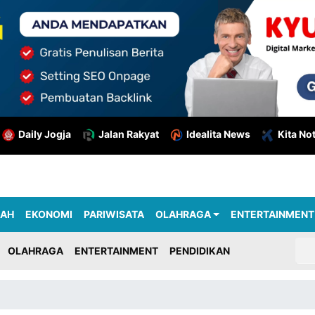
Daily Jogja
Jalan Rakyat
Idealita News
Kita No
RAH
EKONOMI
PARIWISATA
OLAHRAGA
ENTERTAINMENT
OLAHRAGA
ENTERTAINMENT
PENDIDIKAN