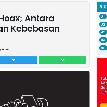
K
Hoax; Antara
an Kebebasan
3
views
Tol
Ach
Gel
Fil