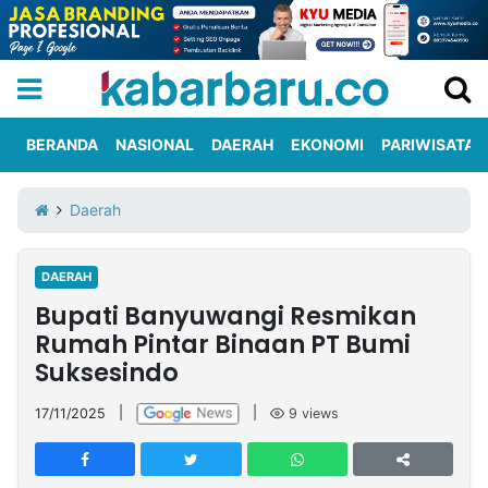
BERANDA
NASIONAL
DAERAH
EKONOMI
PARIWISATA
Informasi
KabarbaruTV
Kirim
Tentang
Daerah
Iklan
Berita
Kami
DAERAH
Berita
Bupati Banyuwangi Resmikan
Nasional
International
Olahraga
Entertainment
Daerah
Pariwisata
Kuliner
Kolom
Rumah Pintar Binaan PT Bumi
Suksesindo
Network
17/11/2025
|
|
9
views
PT
TREETAN