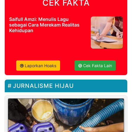
CEK FAKTA
Saifull Amzi: Menulis Lagu
sebagai Cara Merekam Realitas
Kehidupan
Laporkan Hoaks
Cek Fakta Lain
JURNALISME HIJAU