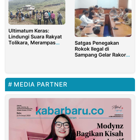
PAUD Berkualitas
Ultimatum Keras:
Lindungi Suara Rakyat
Tolikara, Merampas
Satgas Penegakan
Suara Noken Sama Saja
Rokok Ilegal di
Membunuh Nyawa
Sampang Gelar Rakor
Penegakan Hukum
MEDIA PARTNER