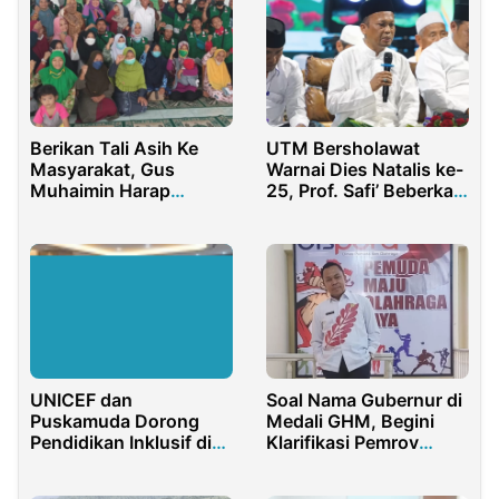
Kabupaten Belitung
Berikan Tali Asih Ke
UTM Bersholawat
Masyarakat, Gus
Warnai Dies Natalis ke-
Muhaimin Harap
25, Prof. Safi’ Beberkan
Kesolidaritasan Sosial
Perjalanan Kampus dari
Unibang hingga Miliki
48 Prodi
UNICEF dan
Soal Nama Gubernur di
Puskamuda Dorong
Medali GHM, Begini
Pendidikan Inklusif di
Klarifikasi Pemrov
Tambrauw Lewat
Gorontalo
Workshop Literasi dan