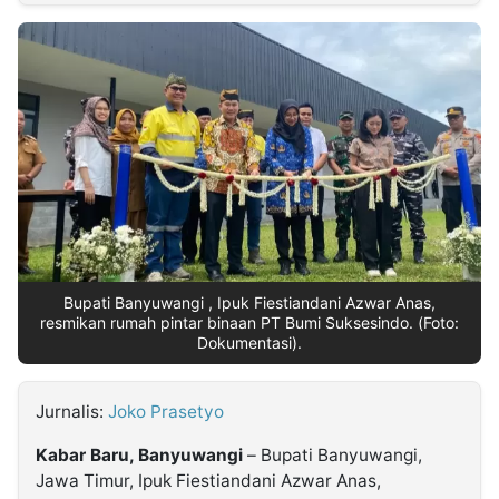
MULTIMEDIA
INDONESIA
Partner
Insight
Suara
Lens
Daily
Jalan
Idealita
Kita
Dinamikapost.com
Radar
Seedbacklink
NTB
Time
IDN
Jogja
Rakyat
News
Notice
Baru
Follow
Kabarbaru
Bupati Banyuwangi , Ipuk Fiestiandani Azwar Anas,
resmikan rumah pintar binaan PT Bumi Suksesindo. (Foto:
Dokumentasi).
Jurnalis:
Joko Prasetyo
Kabar Baru, Banyuwangi
– Bupati Banyuwangi,
Jawa Timur, Ipuk Fiestiandani Azwar Anas,