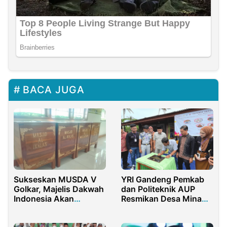
BACA JUGA
Sukseskan MUSDA V
YRI Gandeng Pemkab
Golkar, Majelis Dakwah
dan Politeknik AUP
Indonesia Akan
Resmikan Desa Mina
Bagikan Kotak Amal Ke
Eduwisata Kreatif
18 PK Golkar
Tanjung Binga