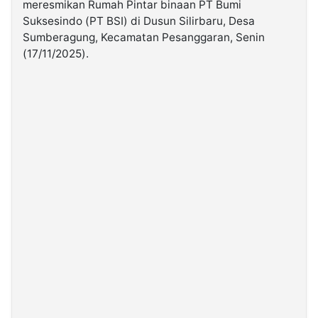
meresmikan Rumah Pintar binaan PT Bumi
Suksesindo (PT BSI) di Dusun Silirbaru, Desa
©
Sumberagung, Kecamatan Pesanggaran, Senin
Kabarbaru.co
(17/11/2025).
-
2026
PT.
Kabarbaru
Media
Holding