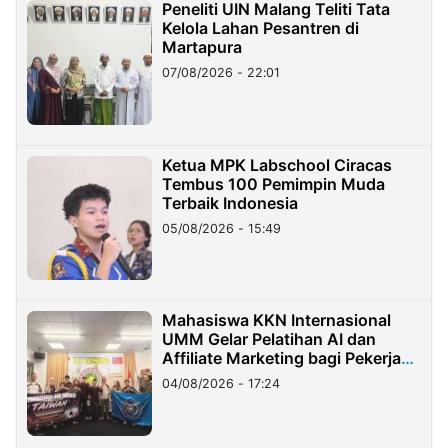
Peneliti UIN Malang Teliti Tata
Kelola Lahan Pesantren di
Martapura
07/08/2026 - 22:01
Ketua MPK Labschool Ciracas
Tembus 100 Pemimpin Muda
Terbaik Indonesia
05/08/2026 - 15:49
Mahasiswa KKN Internasional
UMM Gelar Pelatihan AI dan
Affiliate Marketing bagi Pekerja
Migran Indonesia di Taiwan
04/08/2026 - 17:24