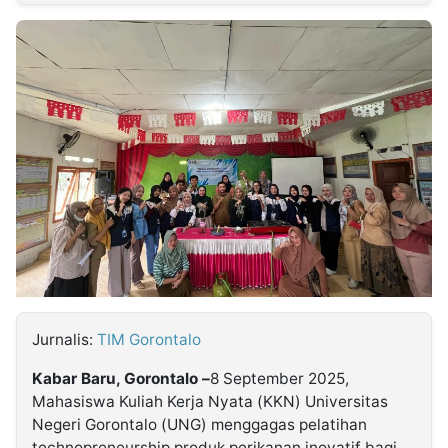
MULTIMEDIA
INDONESIA
Partner
Insight
Suara
Lens
Daily
Jalan
Idealita
Kita
Dinamikapost.com
Radar
Seedbacklink
NTB
Time
IDN
Jogja
Rakyat
News
Notice
Baru
Follow
Kabarbaru
Jurnalis:
TIM Gorontalo
Kabar Baru, Gorontalo –
8 September 2025,
Mahasiswa Kuliah Kerja Nyata (KKN) Universitas
Negeri Gorontalo (UNG) menggagas pelatihan
technopreneurship produk perikanan inovatif bagi