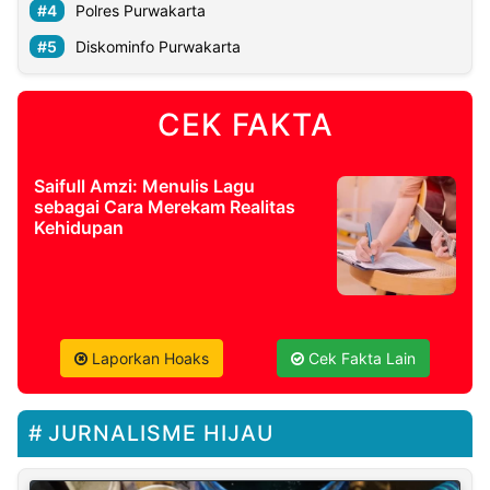
Polres Purwakarta
Diskominfo Purwakarta
CEK FAKTA
Saifull Amzi: Menulis Lagu
sebagai Cara Merekam Realitas
Kehidupan
Laporkan Hoaks
Cek Fakta Lain
JURNALISME HIJAU