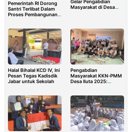
Gelar Pengabdian
Pemerintah RI Dorong
Masyarakat di Desa
Santri Terlibat Dalam
Sidodadi
Proses Pembangunan
Desa
Halal Bihalal KCD IV, Ini
Pengabdian
Pesan Tegas Kadisdik
Masyarakat KKN-PMM
Jabar untuk Sekolah
Desa Iluta 2025:
Penguatan Kapasitas
Pemanfaatan Eceng
Gondok