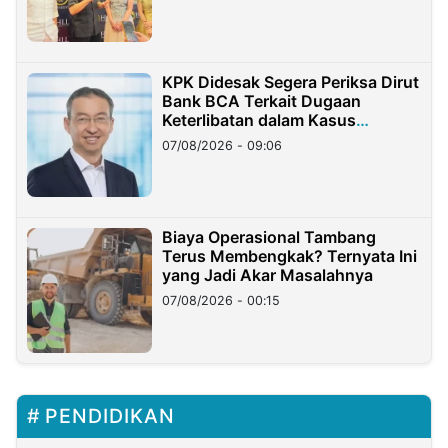
KPK Didesak Segera Periksa Dirut
Bank BCA Terkait Dugaan
Keterlibatan dalam Kasus
Hilangnya Dana Nasabah Rp2,58
07/08/2026 - 09:06
Miliar
Biaya Operasional Tambang
Terus Membengkak? Ternyata Ini
yang Jadi Akar Masalahnya
07/08/2026 - 00:15
PENDIDIKAN