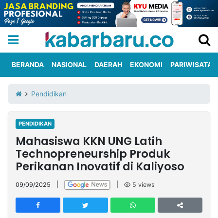
BERANDA
NASIONAL
DAERAH
EKONOMI
PARIWISATA
Informasi
KabarbaruTV
Kirim
Tentang
Pendidikan
Iklan
Berita
Kami
PENDIDIKAN
Berita
Mahasiswa KKN UNG Latih
Nasional
International
Olahraga
Entertainment
Daerah
Pariwisata
Kuliner
Kolom
Technopreneurship Produk
Perikanan Inovatif di Kaliyoso
Network
09/09/2025
|
|
5
views
PT
TREETAN