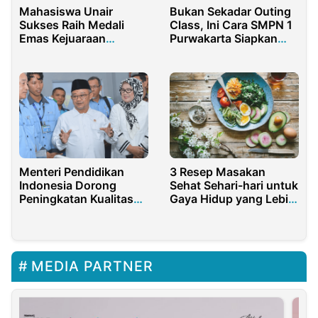
Mahasiswa Unair
Bukan Sekadar Outing
Sukses Raih Medali
Class, Ini Cara SMPN 1
Emas Kejuaraan
Purwakarta Siapkan
Teknologi Internasional
Generasi Tangguh
di Malaysia
Menteri Pendidikan
3 Resep Masakan
Indonesia Dorong
Sehat Sehari-hari untuk
Peningkatan Kualitas
Gaya Hidup yang Lebih
Guru dan Transformasi
Baik
Ilmu
MEDIA PARTNER