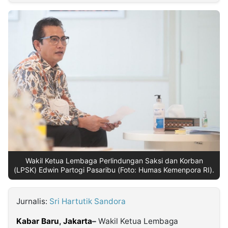
MULTIMEDIA
INDONESIA
Partner
Insight
Suara
Lens
Daily
Jalan
Idealita
Kita
Dinamikapost.com
Radar
Seedbacklink
NTB
Time
IDN
Jogja
Rakyat
News
Notice
Baru
Follow
Kabarbaru
Wakil Ketua Lembaga Perlindungan Saksi dan Korban
(LPSK) Edwin Partogi Pasaribu (Foto: Humas Kemenpora RI).
Jurnalis:
Sri Hartutik Sandora
Kabar Baru
,
Jakarta
–
Wakil Ketua Lembaga