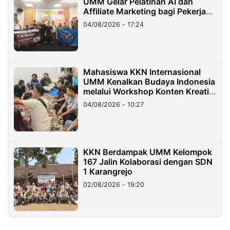
UMM Gelar Pelatihan AI dan
Affiliate Marketing bagi Pekerja
Migran Indonesia di Taiwan
04/08/2026 - 17:24
Mahasiswa KKN Internasional
UMM Kenalkan Budaya Indonesia
melalui Workshop Konten Kreatif
di Taiwan
04/08/2026 - 10:27
KKN Berdampak UMM Kelompok
167 Jalin Kolaborasi dengan SDN
1 Karangrejo
02/08/2026 - 19:20