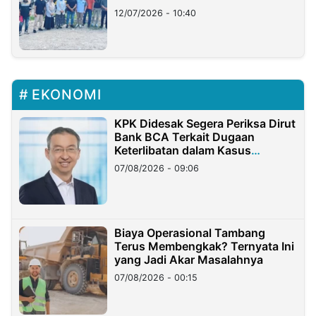
12/07/2026 - 10:40
EKONOMI
KPK Didesak Segera Periksa Dirut
Bank BCA Terkait Dugaan
Keterlibatan dalam Kasus
Hilangnya Dana Nasabah Rp2,58
07/08/2026 - 09:06
Miliar
Biaya Operasional Tambang
Terus Membengkak? Ternyata Ini
yang Jadi Akar Masalahnya
07/08/2026 - 00:15