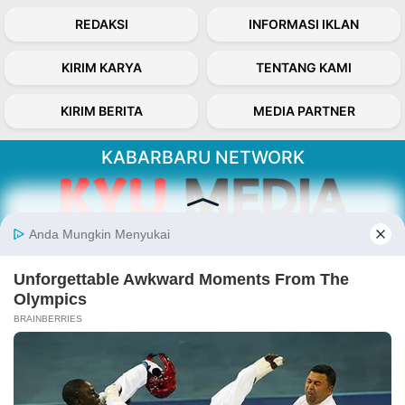
REDAKSI
INFORMASI IKLAN
KIRIM KARYA
TENTANG KAMI
KIRIM BERITA
MEDIA PARTNER
KABARBARU NETWORK
About Our Kabarbaru.co
Kabarbaru.co menyajikan berita aktual dan
inspiratif dari sudut pandang berbaik sangka
serta terverifikasi dari sumber yang tepat.
Follow Kabarbaru