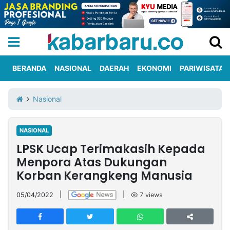
BERANDA
NASIONAL
DAERAH
EKONOMI
PARIWISATA
Informasi
KabarbaruTV
Kirim
Tentang
Nasional
Iklan
Berita
Kami
NASIONAL
Berita
LPSK Ucap Terimakasih Kepada
Nasional
International
Olahraga
Entertainment
Daerah
Pariwisata
Kuliner
Kolom
Menpora Atas Dukungan
Korban Kerangkeng Manusia
Network
05/04/2022
|
|
7
views
PT
TREETAN