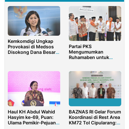
Kemkomdigi Ungkap
Partai PKS
Provokasi di Medsos
Mengumumkan
Disokong Dana Besar,
Ruhamaben untuk
Imbau Masyarakat
Pilkada Tangerang
Waspada
Selatan
Haul KH Abdul Wahid
BAZNAS RI Gelar Forum
Hasyim ke-69, Puan:
Koordinasi di Rest Area
Ulama Pemikir-Pejuang
KM72 Tol Cipularang:
Sahabat Bung Karno
Dorong Sinergi