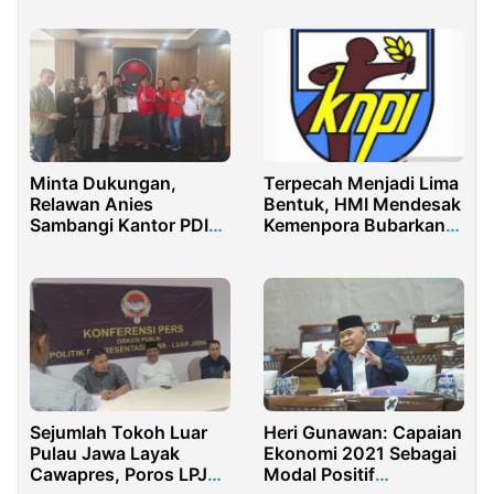
Pengelolaan Zakat dan
Pemberdayaan
Masyarakat
Minta Dukungan,
Terpecah Menjadi Lima
Relawan Anies
Bentuk, HMI Mendesak
Sambangi Kantor PDIP
Kemenpora Bubarkan
DKI Jakarta
KNPI
Sejumlah Tokoh Luar
Heri Gunawan: Capaian
Pulau Jawa Layak
Ekonomi 2021 Sebagai
Cawapres, Poros LPJB:
Modal Positif