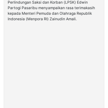
Perlindungan Saksi dan Korban (LPSK) Edwin
Partogi Pasaribu menyampaikan rasa terimakasih
©
kepada Menteri Pemuda dan Olahraga Republik
Kabarbaru.co
-
Indonesia (Menpora RI) Zainudin Amali.
2026
PT.
Kabarbaru
Media
Holding