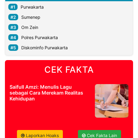
Purwakarta
Sumenep
Om Zein
Polres Purwakarta
Diskominfo Purwakarta
CEK FAKTA
Saifull Amzi: Menulis Lagu
sebagai Cara Merekam Realitas
Kehidupan
Laporkan Hoaks
Cek Fakta Lain