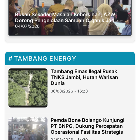
Bukan Sekadar Masalah Kebersihan, AZWI
Dorong Pengelolaan Sampah Organik Jadi
Solusi Krisis Iklim
04/07/2026
TAMBANG ENERGY
Tambang Emas Ilegal Rusak
TNKS Jambi, Hutan Warisan
Dunia
06/08/2026 - 16:23
Pemda Bone Bolango Kunjungi
PT BNPG, Dukung Percepatan
Operasional Fasilitas Strategis
04/08/2026 - 14:20