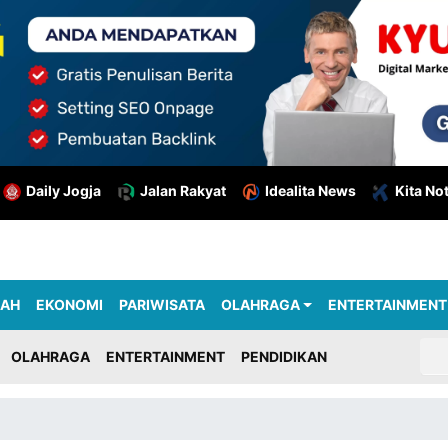
Daily Jogja
Jalan Rakyat
Idealita News
Kita No
RAH
EKONOMI
PARIWISATA
OLAHRAGA
ENTERTAINMENT
OLAHRAGA
ENTERTAINMENT
PENDIDIKAN