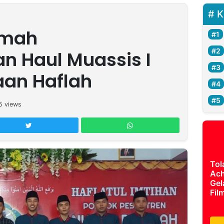
K
hmah
n Haul Muassis I
an Haflah
5
views
Tol
Ach
Gel
Fil