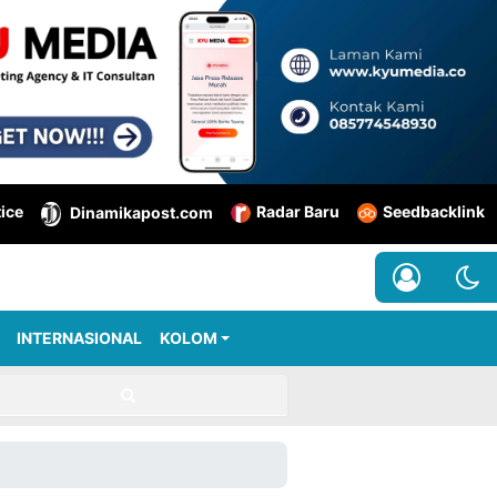
tice
Radar Baru
Seedbacklink
Dinamikapost.com
INTERNASIONAL
KOLOM