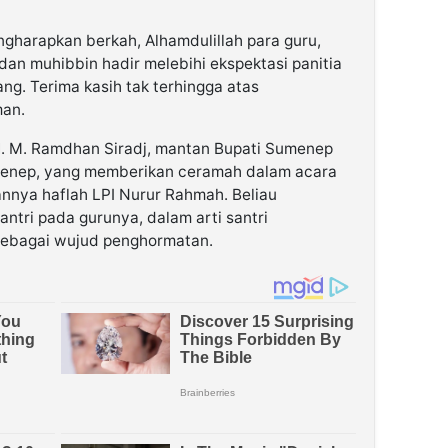
ngharapkan berkah, Alhamdulillah para guru,
n dan muhibbin hadir melebihi ekspektasi panitia
ang. Terima kasih tak terhingga atas
man.
 KH. M. Ramdhan Siradj, mantan Bupati Sumenep
enep, yang memberikan ceramah dalam acara
nnya haflah LPI Nurur Rahmah. Beliau
ntri pada gurunya, dalam arti santri
ebagai wujud penghormatan.