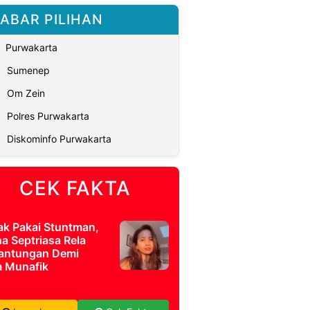
ABAR PILIHAN
Purwakarta
Sumenep
Om Zein
Polres Purwakarta
Diskominfo Purwakarta
CEK FAKTA
ak Pakai Stuntman,
a Septriasa Rela
antungan Demi
m Munafik