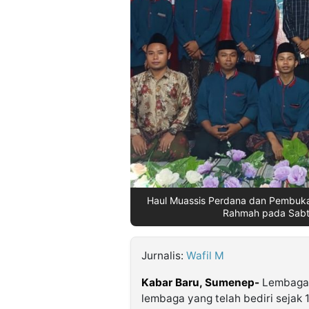
©
Kabarbaru.co
-
2026
PT.
Kabarbaru
Media
Holding
Haul Muassis Perdana dan Pembukaa
Rahmah pada Sabtu
Jurnalis:
Wafil M
Kabar Baru, Sumenep-
Lembaga 
lembaga yang telah bediri sejak