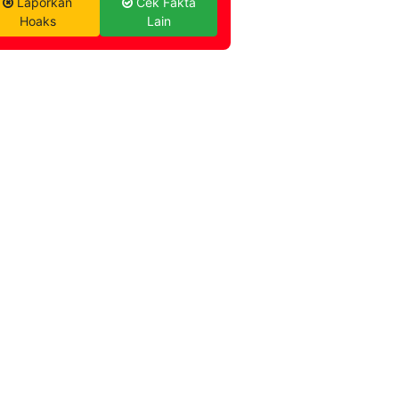
Laporkan
Cek Fakta
Hoaks
Lain