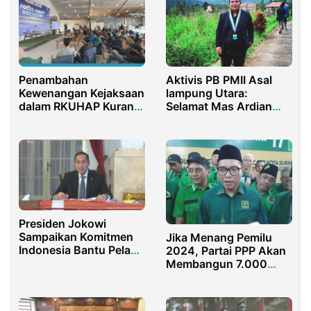
Penambahan
Aktivis PB PMII Asal
Kewenangan Kejaksaan
lampung Utara:
dalam RKUHAP Kurang
Selamat Mas Ardian
Tepat
Saputra Semoga
Amanah Jadi Wabub
Milenial
Presiden Jokowi
Sampaikan Komitmen
Jika Menang Pemilu
Indonesia Bantu Pelaku
2024, Partai PPP Akan
UMKM Perempuan
Membangun 7.000
Puskesmas Baru