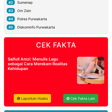
Sumenep
Om Zein
Polres Purwakarta
Diskominfo Purwakarta
CEK FAKTA
Saifull Amzi: Menulis Lagu
sebagai Cara Merekam Realitas
Kehidupan
Laporkan Hoaks
Cek Fakta Lain