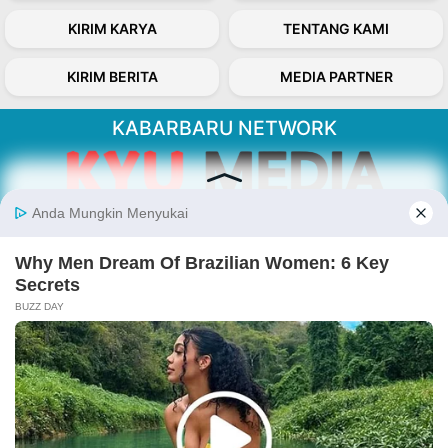
KIRIM KARYA
TENTANG KAMI
KIRIM BERITA
MEDIA PARTNER
KABARBARU NETWORK
About Our Kabarbaru.co
Kabarbaru.co menyajikan berita aktual dan
inspiratif dari sudut pandang berbaik sangka
serta terverifikasi dari sumber yang tepat.
Follow Kabarbaru