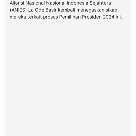
Aliansi Nasional Nasional Indonesia Sejahtera
(ANIES) La Ode Basir kembali menegaskan sikap
©
mereka terkait proses Pemilihan Presiden 2024 ini.
Kabarbaru.co
-
2026
PT.
Kabarbaru
Media
Holding