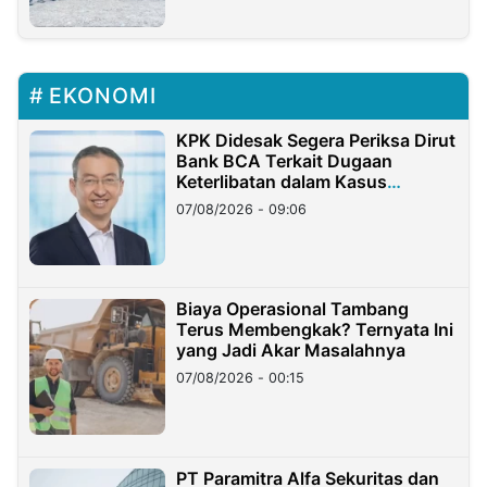
EKONOMI
KPK Didesak Segera Periksa Dirut
Bank BCA Terkait Dugaan
Keterlibatan dalam Kasus
Hilangnya Dana Nasabah Rp2,58
07/08/2026 - 09:06
Miliar
Biaya Operasional Tambang
Terus Membengkak? Ternyata Ini
yang Jadi Akar Masalahnya
07/08/2026 - 00:15
PT Paramitra Alfa Sekuritas dan