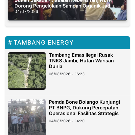
Bukan Sekadar Masalah Kebersihan, AZWI
Dorong Pengelolaan Sampah Organik Jadi
Solusi Krisis Iklim
04/07/2026
TAMBANG ENERGY
Tambang Emas Ilegal Rusak
TNKS Jambi, Hutan Warisan
Dunia
06/08/2026 - 16:23
Pemda Bone Bolango Kunjungi
PT BNPG, Dukung Percepatan
Operasional Fasilitas Strategis
04/08/2026 - 14:20