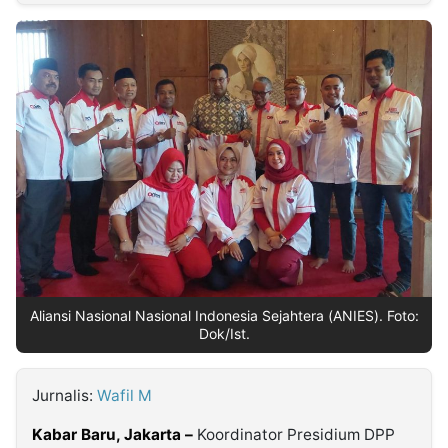
MULTIMEDIA
INDONESIA
Partner
Insight
Suara
Lens
Daily
Jalan
Idealita
Kita
Radar
Seedbacklink
NTB
Time
IDN
Jogja
Rakyat
News
Notice
Baru
Follow
Kabarbaru
Aliansi Nasional Nasional Indonesia Sejahtera (ANIES). Foto:
Dok/Ist.
Jurnalis:
Wafil M
Kabar Baru, Jakarta –
Koordinator Presidium DPP