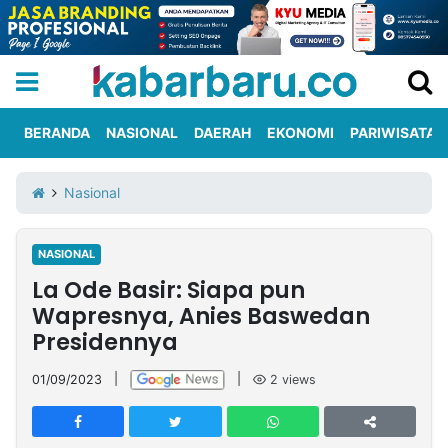
BERANDA
NASIONAL
DAERAH
EKONOMI
PARIWISATA
Informasi
KabarbaruTV
Kirim
Tentang
Nasional
Iklan
Berita
Kami
NASIONAL
Berita
La Ode Basir: Siapa pun
Nasional
International
Olahraga
Entertainment
Daerah
Pariwisata
Kuliner
Kolom
Wapresnya, Anies Baswedan
Presidennya
Network
01/09/2023
|
|
2
views
PT
TREETAN