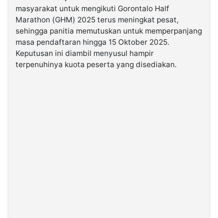
masyarakat untuk mengikuti Gorontalo Half
Marathon (GHM) 2025 terus meningkat pesat,
©
sehingga panitia memutuskan untuk memperpanjang
Kabarbaru.co
-
masa pendaftaran hingga 15 Oktober 2025.
2026
Keputusan ini diambil menyusul hampir
terpenuhinya kuota peserta yang disediakan.
PT.
Kabarbaru
Media
Holding