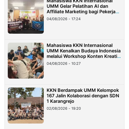
Mahasiswa KKN Internasional
UMM Gelar Pelatihan AI dan
Affiliate Marketing bagi Pekerja
Migran Indonesia di Taiwan
04/08/2026 - 17:24
Mahasiswa KKN Internasional
UMM Kenalkan Budaya Indonesia
melalui Workshop Konten Kreatif
di Taiwan
04/08/2026 - 10:27
KKN Berdampak UMM Kelompok
167 Jalin Kolaborasi dengan SDN
1 Karangrejo
02/08/2026 - 19:20