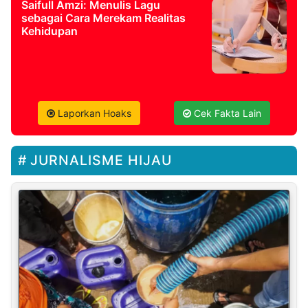
Saifull Amzi: Menulis Lagu
sebagai Cara Merekam Realitas
Kehidupan
Laporkan Hoaks
Cek Fakta Lain
JURNALISME HIJAU