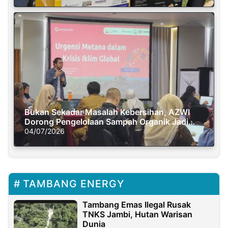
Bukan Sekadar Masalah Kebersihan, AZWI
Dorong Pengelolaan Sampah Organik Jadi
Solusi Krisis Iklim
04/07/2026
TAMBANG ENERGY
Tambang Emas Ilegal Rusak
TNKS Jambi, Hutan Warisan
Dunia