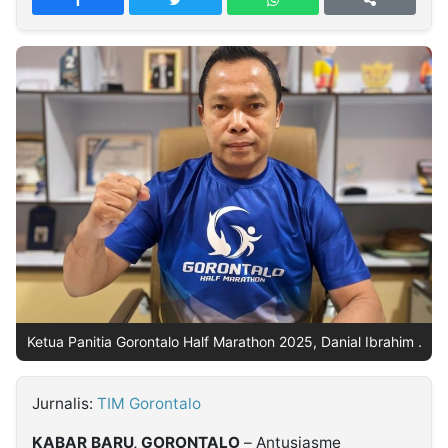
MULTIMEDIA
INDONESIA
Partner
Insight
Suara
Lens
Daily
Jalan
Idealita
Kita
Dinamikapost.com
Radar
Seedbacklink
NTB
Time
IDN
Jogja
Rakyat
News
Notice
Baru
Follow
Kabarbaru
Ketua Panitia Gorontalo Half Marathon 2025, Danial Ibrahim .
Jurnalis:
TIM Gorontalo
KABAR BARU, GORONTALO
– Antusiasme