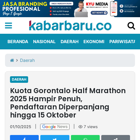
BERANDA
NASIONAL
DAERAH
EKONOMI
PARIWISATA
Informasi
KabarbaruTV
Kirim
Tentang
Daerah
Iklan
Berita
Kami
DAERAH
Berita
Kuota Gorontalo Half Marathon
Nasional
International
Olahraga
Entertainment
Daerah
Pariwisata
Kuliner
Kolom
2025 Hampir Penuh,
Pendaftaran Diperpanjang
hingga 15 Oktober
Network
01/10/2025
|
|
7
views
PT
TREETAN