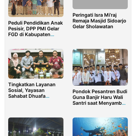
Peringati Isra Mi’raj
Remaja Masjid Sidoarjo
Peduli Pendidikan Anak
Gelar Sholawatan
Pesisir, DPP PMI Gelar
FGD di Kabupaten
Lingga Kepulauan Riau
Tingkatkan Layanan
Sosial, Yayasan
Pondok Pesantren Budi
Sahabat Dhuafa
Guna Banjir Haru Wali
Banyuwangi Perkuat
Santri saat Menyambut
Program 2025
Anaknya Umroh Gratis