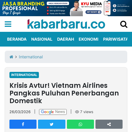
BERANDA
NASIONAL
DAERAH
EKONOMI
PARIWISATA
Informasi
KabarbaruTV
Kirim
Tentang
International
Iklan
Berita
Kami
INTERNATIONAL
Berita
Krisis Avtur! Vietnam Airlines
Nasional
International
Olahraga
Entertainment
Daerah
Pariwisata
Kuliner
Kolom
Pangkas Puluhan Penerbangan
Domestik
Network
26/03/2026
|
|
7
views
PT
TREETAN