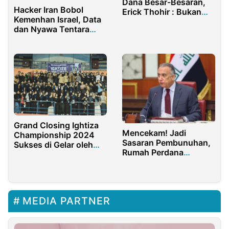
Dana Besar-Besaran,
Hacker Iran Bobol
Erick Thohir : Bukan
Kemenhan Israel, Data
Utang!
dan Nyawa Tentara
Zionis Terancam!
Grand Closing Ightiza
Mencekam! Jadi
Championship 2024
Sasaran Pembunuhan,
Sukses di Gelar oleh
Rumah Perdana
Angkatan Mahasiswa
Menteri Irak Diserbu
Baru PPMI Mesir
Drone!
MEDIA PARTNER