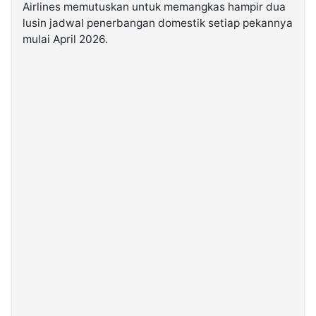
Airlines memutuskan untuk memangkas hampir dua
lusin jadwal penerbangan domestik setiap pekannya
©
mulai April 2026.
Kabarbaru.co
-
2026
PT.
Kabarbaru
Media
Holding