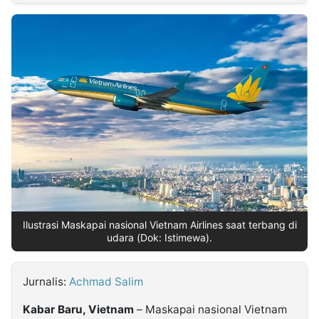
MULTIMEDIA
INDONESIA
Partner
Insight
Suara
Lens
Daily
Jalan
Idealita
Kita
Dinamikapost.com
Radar
Seedbacklink
NTB
Time
IDN
Jogja
Rakyat
News
Notice
Baru
Follow
Kabarbaru
Ilustrasi Maskapai nasional Vietnam Airlines saat terbang di
udara (Dok: Istimewa).
Jurnalis:
Achmad Salim
Kabar Baru, Vietnam
– Maskapai nasional Vietnam