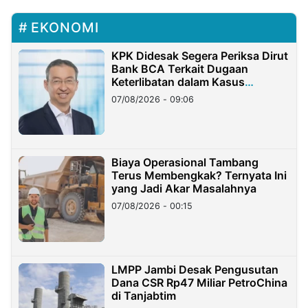
EKONOMI
KPK Didesak Segera Periksa Dirut
Bank BCA Terkait Dugaan
Keterlibatan dalam Kasus
Hilangnya Dana Nasabah Rp2,58
07/08/2026 - 09:06
Miliar
Biaya Operasional Tambang
Terus Membengkak? Ternyata Ini
yang Jadi Akar Masalahnya
07/08/2026 - 00:15
LMPP Jambi Desak Pengusutan
Dana CSR Rp47 Miliar PetroChina
di Tanjabtim