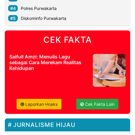
Polres Purwakarta
Diskominfo Purwakarta
CEK FAKTA
Saifull Amzi: Menulis Lagu
sebagai Cara Merekam Realitas
Kehidupan
Laporkan Hoaks
Cek Fakta Lain
JURNALISME HIJAU