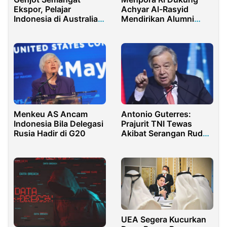
Ekspor, Pelajar
Achyar Al-Rasyid
Indonesia di Australia
Mendirikan Alumni
Ramaikan Pameran di
Connect PPI Dunia
Melbourne
Menkeu AS Ancam
Antonio Guterres:
Indonesia Bila Delegasi
Prajurit TNI Tewas
Rusia Hadir di G20
Akibat Serangan Rudal
Israel di Lebanon
UEA Segera Kucurkan