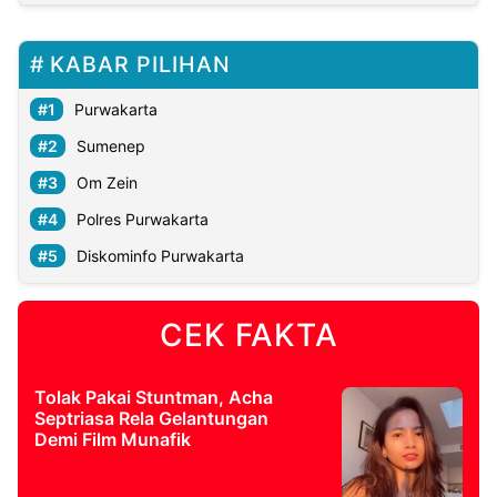
KABAR PILIHAN
Purwakarta
Sumenep
Om Zein
Polres Purwakarta
Diskominfo Purwakarta
CEK FAKTA
Tolak Pakai Stuntman, Acha
Septriasa Rela Gelantungan
Demi Film Munafik