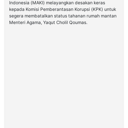
Indonesia (MAKI) melayangkan desakan keras
kepada Komisi Pemberantasan Korupsi (KPK) untuk
©
segera membatalkan status tahanan rumah mantan
Kabarbaru.co
-
Menteri Agama, Yaqut Cholil Qoumas.
2026
PT.
Kabarbaru
Media
Holding