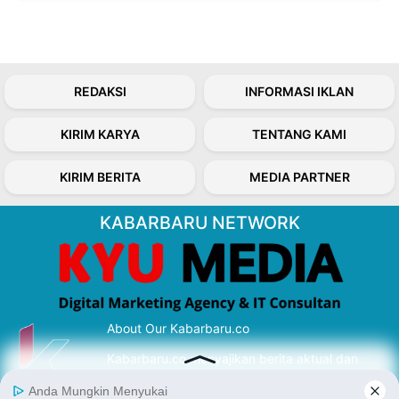
REDAKSI
INFORMASI IKLAN
KIRIM KARYA
TENTANG KAMI
KIRIM BERITA
MEDIA PARTNER
KABARBARU NETWORK
About Our Kabarbaru.co
Kabarbaru.co menyajikan berita aktual dan
inspiratif dari sudut pandang berbaik sangka
serta terverifikasi dari sumber yang tepat.