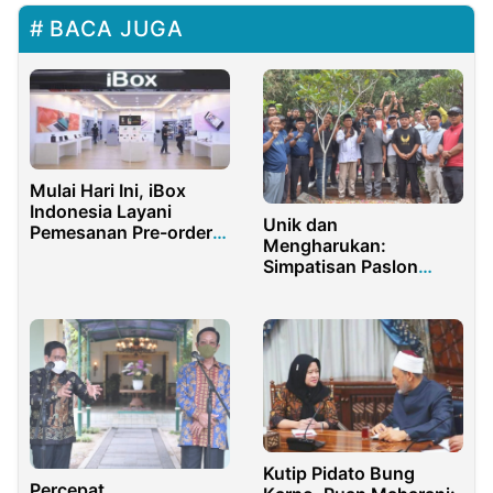
BACA JUGA
Mulai Hari Ini, iBox
Indonesia Layani
Unik dan
Pemesanan Pre-order
Mengharukan:
iPhone 13
Simpatisan Paslon
Pilkada Purwakarta
Ziarahi Makam
Pencipta Lambang Kota
Bersama-sama
Kutip Pidato Bung
Percepat