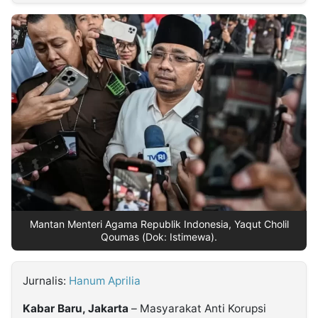
MULTIMEDIA
INDONESIA
Partner
Insight
Suara
Lens
Daily
Jalan
Idealita
Kita
Dinamikapost.com
Radar
Seedbacklink
NTB
Time
IDN
Jogja
Rakyat
News
Notice
Baru
Follow
Kabarbaru
Mantan Menteri Agama Republik Indonesia, Yaqut Cholil
Qoumas (Dok: Istimewa).
Jurnalis:
Hanum Aprilia
Kabar Baru, Jakarta
– Masyarakat Anti Korupsi