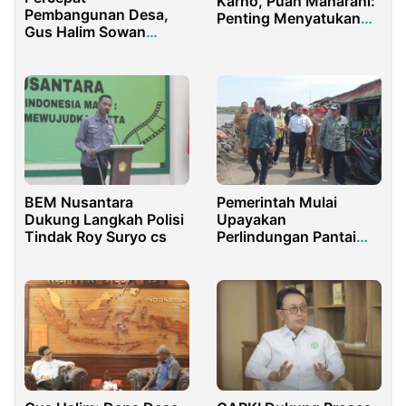
Karno, Puan Maharani:
Pembangunan Desa,
Penting Menyatukan
Gus Halim Sowan
Agama dan Ilmu
Sultan HB X
BEM Nusantara
Pemerintah Mulai
Dukung Langkah Polisi
Upayakan
Tindak Roy Suryo cs
Perlindungan Pantai
Karangsong Indramayu
dari Ancaman Abrasi