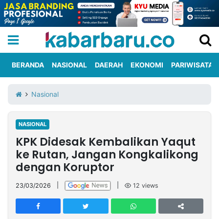
BERANDA
NASIONAL
DAERAH
EKONOMI
PARIWISATA
Informasi
KabarbaruTV
Kirim
Tentang
Nasional
Iklan
Berita
Kami
NASIONAL
Berita
KPK Didesak Kembalikan Yaqut
Nasional
International
Olahraga
Entertainment
Daerah
Pariwisata
Kuliner
Kolom
ke Rutan, Jangan Kongkalikong
dengan Koruptor
Network
23/03/2026
|
|
12
views
PT
TREETAN