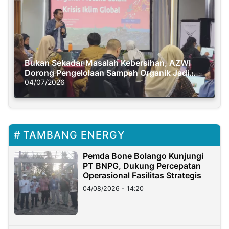
Bukan Sekadar Masalah Kebersihan, AZWI
Dorong Pengelolaan Sampah Organik Jadi
Solusi Krisis Iklim
04/07/2026
TAMBANG ENERGY
Pemda Bone Bolango Kunjungi
PT BNPG, Dukung Percepatan
Operasional Fasilitas Strategis
04/08/2026 - 14:20