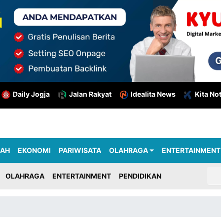
Daily Jogja
Jalan Rakyat
Idealita News
Kita No
RAH
EKONOMI
PARIWISATA
OLAHRAGA
ENTERTAINMENT
OLAHRAGA
ENTERTAINMENT
PENDIDIKAN