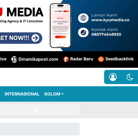
tice
Radar Baru
Seedbacklink
Dinamikapost.com
INTERNASIONAL
KOLOM