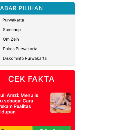
ABAR PILIHAN
Purwakarta
Sumenep
Om Zein
Polres Purwakarta
Diskominfo Purwakarta
CEK FAKTA
full Amzi: Menulis
u sebagai Cara
ekam Realitas
idupan