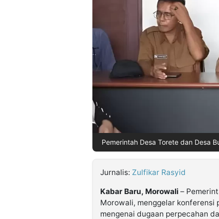
©
Kabarbaru.co
-
2026
PT.
Kabarbaru
Media
Holding
Pemerintah Desa Torete dan Desa Bul
Jurnalis:
Zulfikar Rasyid
Kabar Baru, Morowali
– Pemerint
Morowali, menggelar konferensi p
mengenai dugaan perpecahan dan