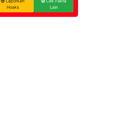
Laporkan
Cek Fakta
Hoaks
Lain