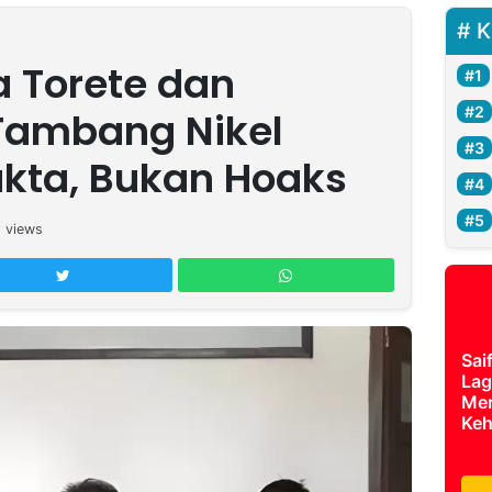
K
a Torete dan
Tambang Nikel
akta, Bukan Hoaks
2
views
Sai
Lag
Mer
Keh