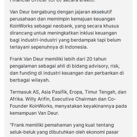
Van Deur bergabung dengan jajaran eksekutif
©
perusahaan dan memimpin kemajuan keuangan
Kabarbaru.co
-
KoinWorks sebagai neobank, yang secara khusus
2026
dirancang untuk meningkatkan inklusi keuangan
bagi industri-industri yang berdampak tapi belum
PT.
terlayani sepenuhnya di Indonesia.
Kabarbaru
Media
Holding
Frank Van Deur memiliki lebih dari 20 tahun
pengalaman sebagai ahli di bidang advisory, risk,
dan funding di industri keuangan dan perbankan di
berbagai wilayah.
Termasuk AS, Asia Pasifik, Eropa, Timur Tengah, dan
Afrika. Willy Arifin, Executive Chairman dan Co-
Founder KoinWorks, menyatakan keyakinannya pada
kemampuan Van Deur.
“Frank memiliki pemahaman yang kuat tentang
seluk-beluk yang dibutuhkan oleh ekonomi pasar