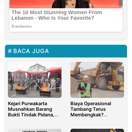
BACA JUGA
Biaya Operasional
Kejari Purwakarta
Tambang Terus
Musnahkan Barang
Membengkak?
Bukti Tindak Pidana,
Ternyata Ini yang Jadi
Termasuk Narkotika
Akar Masalahnya
dan Uang Palsu, Apa
Dampaknya Bagi