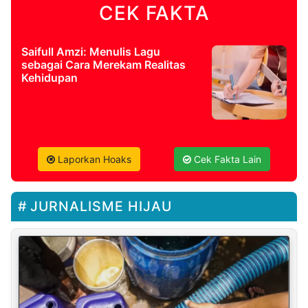
CEK FAKTA
Saifull Amzi: Menulis Lagu
sebagai Cara Merekam Realitas
Kehidupan
Laporkan Hoaks
Cek Fakta Lain
JURNALISME HIJAU