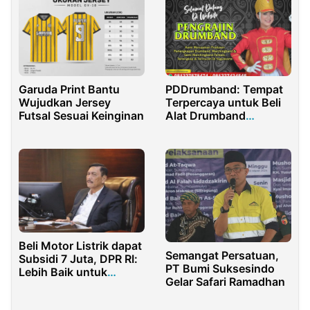
Keamanan Wilayah?
PDDrumband: Tempat
Garuda Print Bantu
Terpercaya untuk Beli
Wujudkan Jersey
Alat Drumband
Futsal Sesuai Keinginan
Berkualitas untuk TK,
SD, SMP, dan SMA
Beli Motor Listrik dapat
Semangat Persatuan,
Subsidi 7 Juta, DPR RI:
PT Bumi Suksesindo
Lebih Baik untuk
Gelar Safari Ramadhan
Perbaikan Transportasi
Umum