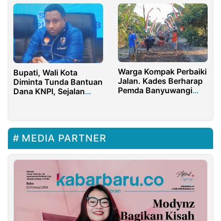
Warga Kompak Perbaiki
Bupati, Wali Kota
Jalan. Kades Berharap
Diminta Tunda Bantuan
Pemda Banyuwangi
Dana KNPI, Sejalan
Segera Percepat
dengan Arahan
Pembangunan Jalan
Gubernur Papua Barat
Desa Tamansari
Daya
MEDIA PARTNER