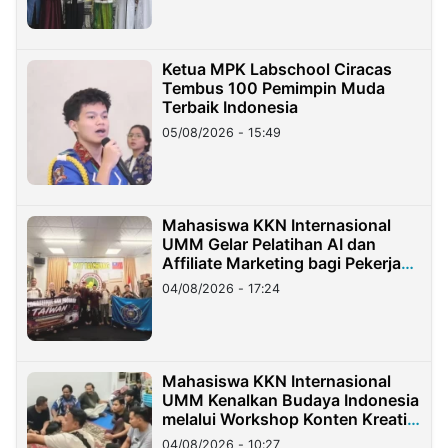
Ketua MPK Labschool Ciracas
Tembus 100 Pemimpin Muda
Terbaik Indonesia
05/08/2026 - 15:49
Mahasiswa KKN Internasional
UMM Gelar Pelatihan AI dan
Affiliate Marketing bagi Pekerja
Migran Indonesia di Taiwan
04/08/2026 - 17:24
Mahasiswa KKN Internasional
UMM Kenalkan Budaya Indonesia
melalui Workshop Konten Kreatif
di Taiwan
04/08/2026 - 10:27