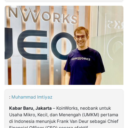
MULTIMEDIA
INDONESIA
Partner
Insight
Suara
Lens
Daily
Jalan
Idealita
Kita
Dinamikapost.com
Radar
Seedbacklink
NTB
Time
IDN
Jogja
Rakyat
News
Notice
Baru
Follow
Kabarbaru
:
Muhammad Imtiyaz
Kabar Baru, Jakarta
– KoinWorks, neobank untuk
Usaha Mikro, Kecil, dan Menengah (UMKM) pertama
di Indonesia menunjuk Frank Van Deur sebagai Chief
Financial Officer (CFO) secara efektif.