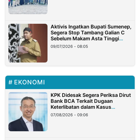
Aktivis Ingatkan Bupati Sumenep,
Segera Stop Tambang Galian C
Sebelum Makam Asta Tinggi
Longsor
09/07/2026 - 08:05
EKONOMI
KPK Didesak Segera Periksa Dirut
Bank BCA Terkait Dugaan
Keterlibatan dalam Kasus
Hilangnya Dana Nasabah Rp2,58
07/08/2026 - 09:06
Miliar