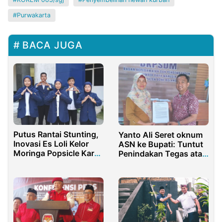
Purwakarta
BACA JUGA
Putus Rantai Stunting,
Yanto Ali Seret oknum
Inovasi Es Loli Kelor
ASN ke Bupati: Tuntut
Moringa Popsicle Karya
Penindakan Tegas atas
Mahasiswa UTM Lolos
Skandal PT Boneva
Pendanaan Belmawa
Davinci
2026