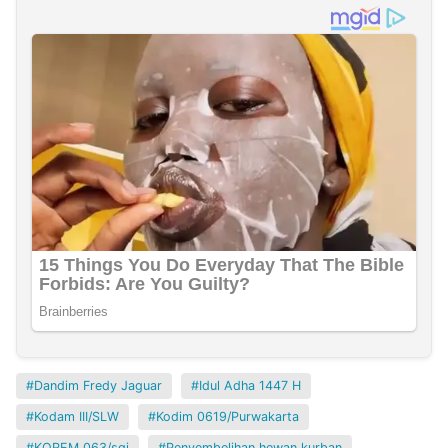
Dandim Fredy Jaguar
Idul Adha 1447 H
Kodam III/SLW
Kodim 0619/Purwakarta
KOREM 063/sgj
Penyembelihan hewan kurban