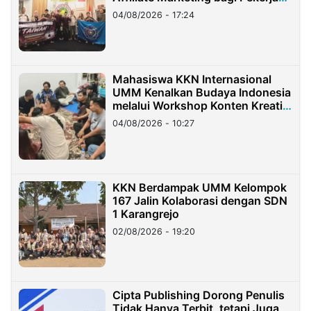
Migran Indonesia di Taiwan
04/08/2026 - 17:24
Mahasiswa KKN Internasional
UMM Kenalkan Budaya Indonesia
melalui Workshop Konten Kreatif
di Taiwan
04/08/2026 - 10:27
KKN Berdampak UMM Kelompok
167 Jalin Kolaborasi dengan SDN
1 Karangrejo
02/08/2026 - 19:20
Cipta Publishing Dorong Penulis
Tidak Hanya Terbit, tetapi Juga