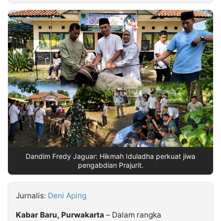
MULTIMEDIA
INDONESIA
Partner
Insight
Suara
Lens
Daily
Jalan
Idealita
Kita
Dinamikapost.com
Radar
Seedbacklink
NTB
Time
IDN
Jogja
Rakyat
News
Notice
Baru
Follow
Kabarbaru
Dandim Fredy Jaguar: Hikmah Iduladha perkuat jiwa
pengabdian Prajurit.
Jurnalis:
Deni Aping
Kabar Baru, Purwakarta
– Dalam rangka