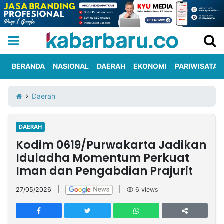
BERANDA
NASIONAL
DAERAH
EKONOMI
PARIWISATA
Informasi
KabarbaruTV
Kirim
Tentang
Daerah
Iklan
Berita
Kami
DAERAH
Berita
Kodim 0619/Purwakarta Jadikan
Nasional
International
Olahraga
Entertainment
Daerah
Pariwisata
Kuliner
Kolom
Iduladha Momentum Perkuat
Iman dan Pengabdian Prajurit
Network
27/05/2026
|
|
6
views
PT
TREETAN