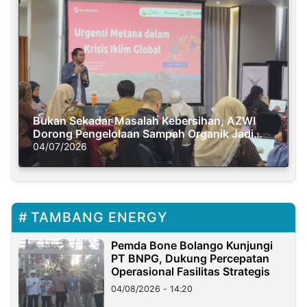
Bukan Sekadar Masalah Kebersihan, AZWI
Dorong Pengelolaan Sampah Organik Jadi
Solusi Krisis Iklim
04/07/2026
TAMBANG ENERGY
Pemda Bone Bolango Kunjungi
PT BNPG, Dukung Percepatan
Operasional Fasilitas Strategis
04/08/2026 - 14:20