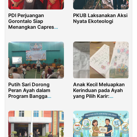
PDI Perjuangan
PKUB Laksanakan Aksi
Gorontalo Siap
Nyata Ekoteologi
Menangkan Capres
Ganjar Pranowo
Putih Sari Dorong
Anak Kecil Meluapkan
Peran Ayah dalam
Kerinduan pada Ayah
Program Bangga
yang Pilih Karir:
Kencana di Purwakarta
Gambar dan Tulisan
Jadi Ungkapan Rindu
Mendalam di Tengah
Proses Perceraian