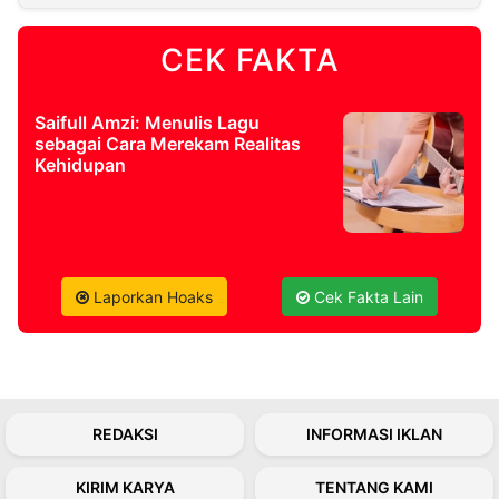
CEK FAKTA
©
Kabarbaru.co
-
2026
Saifull Amzi: Menulis Lagu
sebagai Cara Merekam Realitas
PT.
Kehidupan
Kabarbaru
Media
Holding
Laporkan Hoaks
Cek Fakta Lain
REDAKSI
INFORMASI IKLAN
KIRIM KARYA
TENTANG KAMI