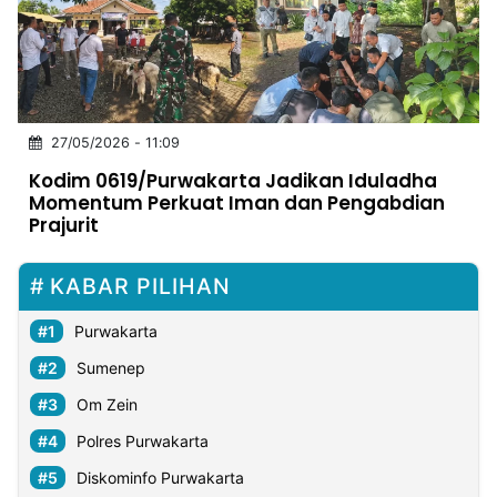
MULTIMEDIA
INDONESIA
Partner
27/05/2026 - 11:09
Insight
Suara
Lens
Daily
Jalan
Idealita
Kita
Dinamikapost.com
Radar
Seedbacklink
Kodim 0619/Purwakarta Jadikan Iduladha
NTB
Time
IDN
Jogja
Rakyat
News
Notice
Baru
Momentum Perkuat Iman dan Pengabdian
Prajurit
Follow
Kabarbaru
KABAR PILIHAN
Purwakarta
Sumenep
Om Zein
Polres Purwakarta
Diskominfo Purwakarta