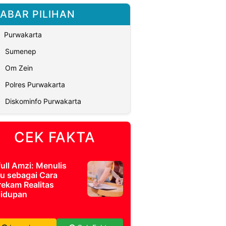
ABAR PILIHAN
Purwakarta
Sumenep
Om Zein
Polres Purwakarta
Diskominfo Purwakarta
CEK FAKTA
full Amzi: Menulis
u sebagai Cara
ekam Realitas
idupan