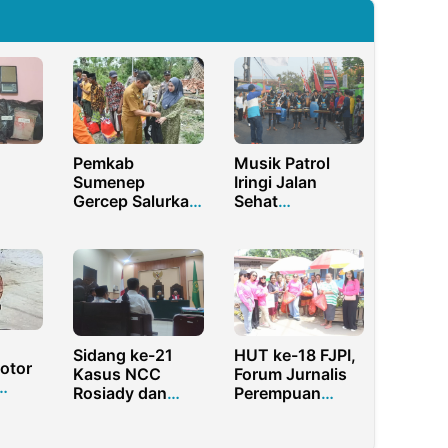
Pemkab
Musik Patrol
Sumenep
Iringi Jalan
Gercep Salurkan
Sehat
Bantuan Korban
Kemerdekaan
Puting Beliung di
Desa Prasung
1,57
Karduluk
dari
Sidang ke-21
HUT ke-18 FJPI,
otor
Kasus NCC
Forum Jurnalis
Rosiady dan
Perempuan
suda
Dolly Kompak
Papua Barat
Bantah Tidak
Daya Berbagi