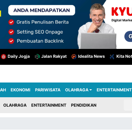
Daily Jogja
Jalan Rakyat
Idealita News
Kita No
RAH
EKONOMI
PARIWISATA
OLAHRAGA
ENTERTAINMENT
OLAHRAGA
ENTERTAINMENT
PENDIDIKAN