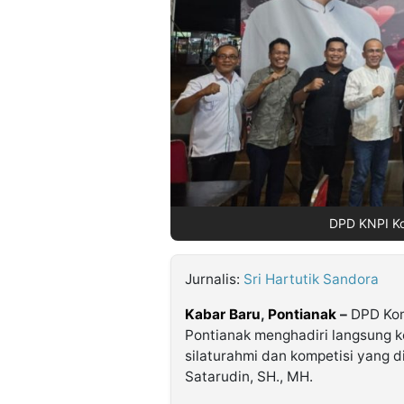
©
Kabarbaru.co
-
2026
PT.
Kabarbaru
Media
Holding
DPD KNPI Kot
Jurnalis:
Sri Hartutik Sandora
Kabar Baru
,
Pontianak
–
DPD Kom
Pontianak menghadiri langsung 
silaturahmi dan kompetisi yang 
Satarudin, SH., MH.