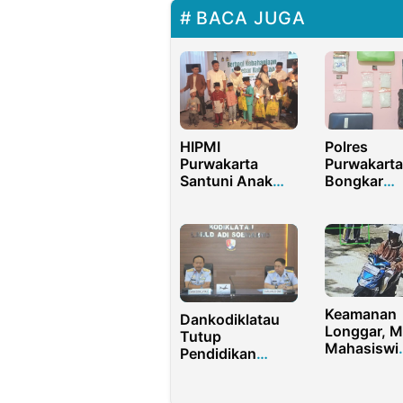
BACA JUGA
HIPMI
Polres
Purwakarta
Purwakarta
Santuni Anak
Bongkar
Yatim, Tebar
Jaringan
Kebahagiaan di
Narkoba,
Bulan Ramadan
Amankan 4
Gram Sabu 
Tangan
Pengedar
Keamanan
Dankodiklatau
Longgar, M
Tutup
Mahasiswi
Pendidikan
Peserta Wi
Semata PK TNI
Raib di UIN
AU Ke-85 di
Madura