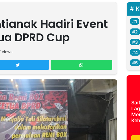
K
tianak Hadiri Event
tua DPRD Cup
7
views
Sai
Lag
Mer
Keh