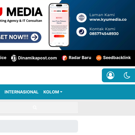
tice
Radar Baru
Seedbacklink
Dinamikapost.com
INTERNASIONAL
KOLOM