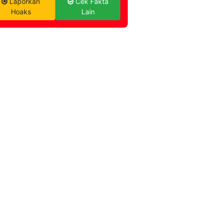
Laporkan
Cek Fakta
Hoaks
Lain