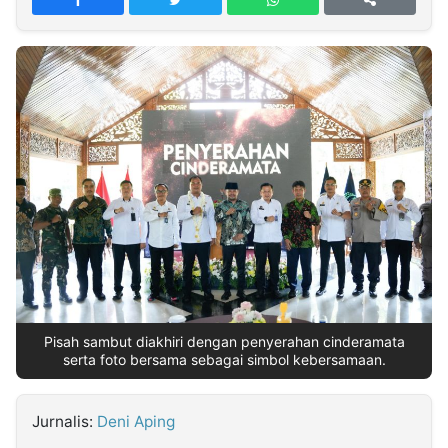
MULTIMEDIA
INDONESIA
Partner
Insight
Suara
Lens
Daily
Jalan
Idealita
Kita
Dinamikapost.com
Radar
Seedbacklink
NTB
Time
IDN
Jogja
Rakyat
News
Notice
Baru
Follow
Kabarbaru
Pisah sambut diakhiri dengan penyerahan cinderamata
serta foto bersama sebagai simbol kebersamaan.
Jurnalis:
Deni Aping