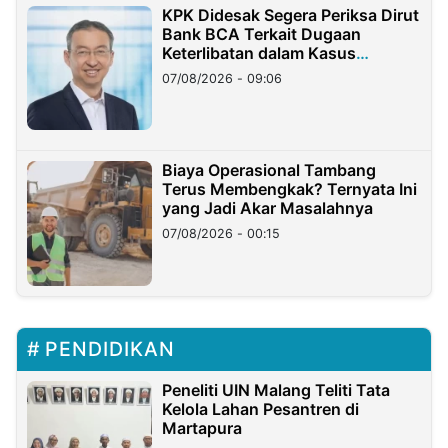
KPK Didesak Segera Periksa Dirut
Bank BCA Terkait Dugaan
Keterlibatan dalam Kasus
Hilangnya Dana Nasabah Rp2,58
07/08/2026 - 09:06
Miliar
Biaya Operasional Tambang
Terus Membengkak? Ternyata Ini
yang Jadi Akar Masalahnya
07/08/2026 - 00:15
PENDIDIKAN
Peneliti UIN Malang Teliti Tata
Kelola Lahan Pesantren di
Martapura