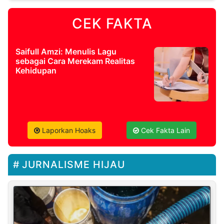
CEK FAKTA
Saifull Amzi: Menulis Lagu
sebagai Cara Merekam Realitas
Kehidupan
Laporkan Hoaks
Cek Fakta Lain
JURNALISME HIJAU