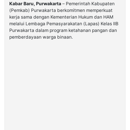
Kabar Baru, Purwakarta
– Pemerintah Kabupaten
(Pemkab) Purwakarta berkomitmen memperkuat
©
kerja sama dengan Kementerian Hukum dan HAM
Kabarbaru.co
-
melalui Lembaga Pemasyarakatan (Lapas) Kelas IIB
2026
Purwakarta dalam program ketahanan pangan dan
pemberdayaan warga binaan.
PT.
Kabarbaru
Media
Holding