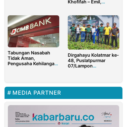
Khofifah – Emil,
Produk Ibadah
Lanjutkan
Eksklusif
Kepemimpinan di Jawa
Timur
Tabungan Nasabah
Dirgahayu Kolatmar ke-
Tidak Aman,
48, Puslatpurmar
Pengusaha Kehilangan
07/Lampon
Uang 4.38 M di Bank
Banyuwangi &
CIMB Niaga Batam
Stakholder Bersih –
Bersih Pantai
MEDIA PARTNER