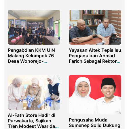
TBSM SMK N 1 Kunto
Yogyakarta
Darussalam
Pengabdian KKM UIN
Yayasan Altek Tepis Isu
Malang Kelompok 76
Penganuliran Ahmad
Desa Wonorejo-
Farich Sebagai Rektor
Singosari Resmi
Unversitas Malahayati
Dibuka!
Al-Fath Store Hadir di
Pengusaha Muda
Purwakarta, Sajikan
Sumenep Solid Dukung
Tren Modest Wear dan