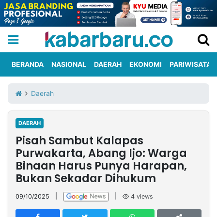
BERANDA
NASIONAL
DAERAH
EKONOMI
PARIWISATA
Informasi
KabarbaruTV
Kirim
Tentang
Daerah
Iklan
Berita
Kami
DAERAH
Berita
Pisah Sambut Kalapas
Nasional
International
Olahraga
Entertainment
Daerah
Pariwisata
Kuliner
Kolom
Purwakarta, Abang Ijo: Warga
Binaan Harus Punya Harapan,
Bukan Sekadar Dihukum
Network
09/10/2025
|
|
4
views
PT
TREETAN