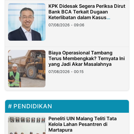
KPK Didesak Segera Periksa Dirut
Bank BCA Terkait Dugaan
Keterlibatan dalam Kasus
Hilangnya Dana Nasabah Rp2,58
07/08/2026 - 09:06
Miliar
Biaya Operasional Tambang
Terus Membengkak? Ternyata Ini
yang Jadi Akar Masalahnya
07/08/2026 - 00:15
PENDIDIKAN
Peneliti UIN Malang Teliti Tata
Kelola Lahan Pesantren di
Martapura