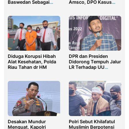
Baswedan Sebagai
Amsco, DPO Kasus
Bintang Utama
Korupsi dan Kekerasan
Seksual
DPR dan Presiden
Diduga Korupsi Hibah
Didorong Tempuh Jalur
Alat Kesehatan, Polda
LR Terhadap UU
Riau Tahan dr HM
Perppu Cipta Kerja
Desakan Mundur
Polri Sebut Khilafatul
Menguat, Kapolri
Muslimin Berpotensi