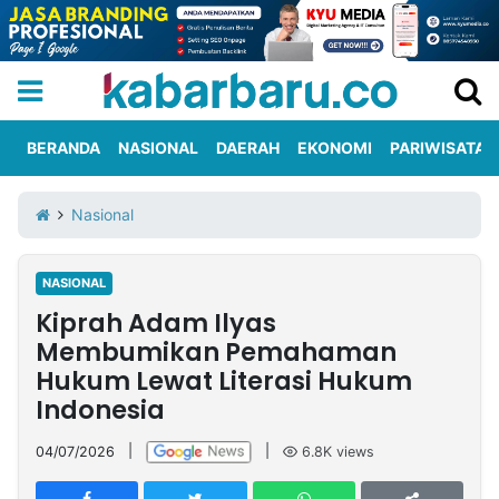
BERANDA
NASIONAL
DAERAH
EKONOMI
PARIWISATA
Informasi
KabarbaruTV
Kirim
Tentang
Nasional
Iklan
Berita
Kami
NASIONAL
Berita
Kiprah Adam Ilyas
Nasional
International
Olahraga
Entertainment
Daerah
Pariwisata
Kuliner
Kolom
Membumikan Pemahaman
Hukum Lewat Literasi Hukum
Indonesia
Network
04/07/2026
|
|
6.8K
views
PT
TREETAN