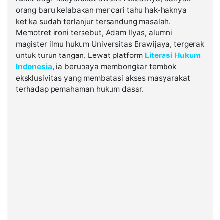
orang baru kelabakan mencari tahu hak-haknya
ketika sudah terlanjur tersandung masalah.
©
Kabarbaru.co
Memotret ironi tersebut, Adam Ilyas, alumni
-
2026
magister ilmu hukum Universitas Brawijaya, tergerak
untuk turun tangan. Lewat platform
Literasi Hukum
Indonesia
, ia berupaya membongkar tembok
PT.
Kabarbaru
eksklusivitas yang membatasi akses masyarakat
Media
terhadap pemahaman hukum dasar.
Holding