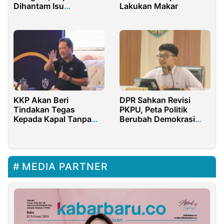
Dihantam Isu
Lakukan Makar
Kepemilikan Saham
Anak di PT Position
KKP Akan Beri
DPR Sahkan Revisi
Tindakan Tegas
PKPU, Peta Politik
Kepada Kapal Tanpa
Berubah Demokrasi
Kebangsaan
Harus tetap berjalan
Hormati Prinsip Hukum
MEDIA PARTNER