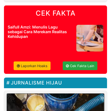
CEK FAKTA
Saifull Amzi: Menulis Lagu
sebagai Cara Merekam Realitas
Kehidupan
Laporkan Hoaks
Cek Fakta Lain
JURNALISME HIJAU