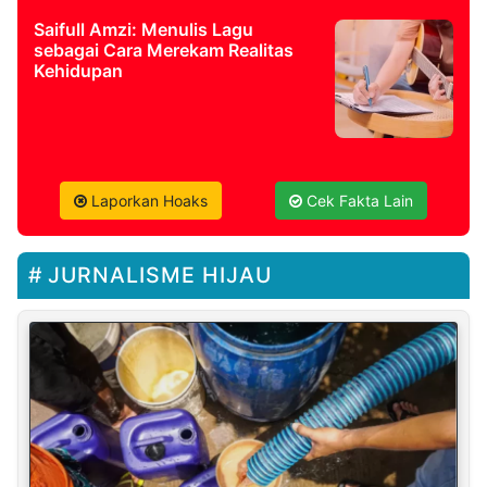
Saifull Amzi: Menulis Lagu
sebagai Cara Merekam Realitas
Kehidupan
Laporkan Hoaks
Cek Fakta Lain
JURNALISME HIJAU