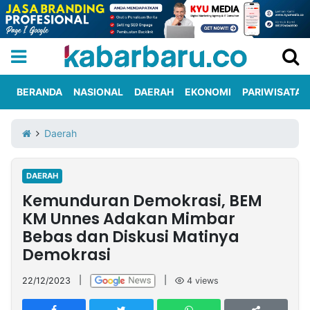
BERANDA
NASIONAL
DAERAH
EKONOMI
PARIWISATA
Informasi
KabarbaruTV
Kirim
Tentang
Daerah
Iklan
Berita
Kami
DAERAH
Berita
Kemunduran Demokrasi, BEM
Nasional
International
Olahraga
Entertainment
Daerah
Pariwisata
Kuliner
Kolom
KM Unnes Adakan Mimbar
Bebas dan Diskusi Matinya
Demokrasi
Network
22/12/2023
|
|
4
views
PT
TREETAN