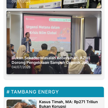
Semasa Piknik
09/07/2026
Bukan Sekadar Masalah Kebersihan, AZWI
Dorong Pengelolaan Sampah Organik Jadi
Solusi Krisis Iklim
04/07/2026
TAMBANG ENERGY
Kasus Timah, MA: Rp271 Triliun
Bukan Korupsi