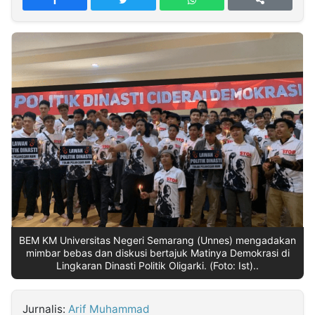
MULTIMEDIA
INDONESIA
Partner
Insight
Suara
Lens
Daily
Jalan
Idealita
Kita
Dinamikapost.com
Radar
Seedbacklink
NTB
Time
IDN
Jogja
Rakyat
News
Notice
Baru
Follow
Kabarbaru
BEM KM Universitas Negeri Semarang (Unnes) mengadakan
mimbar bebas dan diskusi bertajuk Matinya Demokrasi di
Lingkaran Dinasti Politik Oligarki. (Foto: Ist)..
Jurnalis:
Arif Muhammad