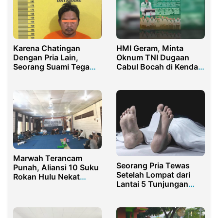
Karena Chatingan
HMI Geram, Minta
Dengan Pria Lain,
Oknum TNI Dugaan
Seorang Suami Tega
Cabul Bocah di Kendari
Aniaya Istri Hingga
Segera Ditangkap
Wajahnya Lebam
Marwah Terancam
Seorang Pria Tewas
Punah, Aliansi 10 Suku
Setelah Lompat dari
Rokan Hulu Nekat
Lantai 5 Tunjungan
Lawan Gurita Regulasi
Plaza Surabaya
Pusat